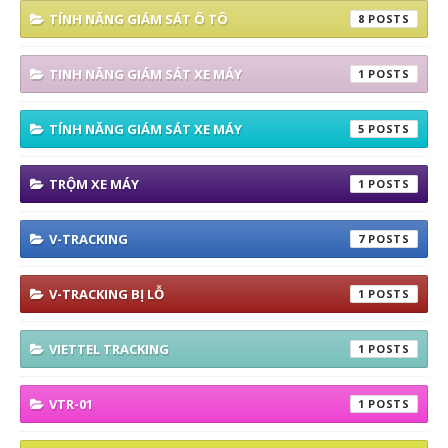
TÍNH NĂNG GIÁM SÁT Ô TÔ
8
TINH NĂNG GIÁM SÁT XE MÁY
1
TÍNH NĂNG GIÁM SÁT XE MÁY
5
TRỘM XE MÁY
1
V-TRACKING
7
V-TRACKING BỊ LỖ
1
VIETTEL TRACKING
1
VTR-01
1