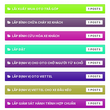
LÃI XUẤT MUA OTO TRẢ GÓP
1
LẮP BÌNH CHỮA CHÁY XE KHÁCH
1
LẮP BÌNH CỨU HÓA XE KHÁCH
1
LẮP ĐẶT
1
LẮP ĐỊNH VỊ CHO OTO CHỞ NGƯỜI TỪ 8 CHỖ
1
LẮP ĐỊNH VỊ OTO VIETTEL
1
LẮP ĐỊNH VỊ VIETTEL CHO XE ĐẦU KÉO
1
LẮP GIÁM SÁT HÀNH TRÌNH HỢP CHUẨN
1