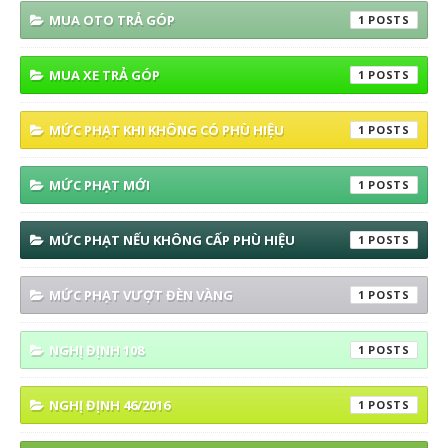
MUA OTO TRẢ GÓP
1
MUA XE TRẢ GÓP
1
MỨC PHẠT KHI KHÔNG CÓ PHÙ HIỆU
1
MỨC PHẠT MỚI
1
MỨC PHẠT NẾU KHÔNG CẤP PHÙ HIỆU
1
MỨC PHẠT VƯỢT ĐÈN VÀNG
1
NGHỊ ĐỊNH 108
1
NGHỊ ĐỊNH 46/2016
1