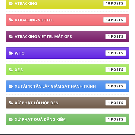
VTRACKING
10
VTRACKING VIETTEL
14
VTRACKING VIETTEL MẤT GPS
1
WTO
1
XE 3
1
XE TẢI 10 TẤN LẮP GIÁM SÁT HÀNH TRÌNH
1
XỬ PHẠT LỖI HỘP ĐEN
1
XỬ PHẠT QUÁ ĐĂNG KIỂM
1