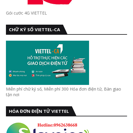
Gói cước 4G VIETTEL
CHỮ KÝ SỐ VIETTEL-CA
Miễn phí chữ ký số, Miễn phí 300 Hóa đơn điện tử, Bàn giao
tận nơi
HÓA ĐƠN ĐIỆN TỬ VIETTEL