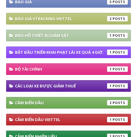
BÁO GIÁ
3
BÁO GIÁ VTRACKING VIETTEL
2
BÁO HỖ THIẾT BỊ GIÁM SÁT
1
BẮT ĐẦU TRIỂN KHAI PHẠT LÁI XE QUÁ 4 GIỜ.
1
BỘ TÀI CHÍNH
1
CÁC LOẠI XE ĐƯỢC GIẢM THUẾ
1
CẢM BIẾN DẦU
2
CẢM BIẾN DẦU VIETTEL
1
CẢM BIẾN NHIÊN LIỆU
1