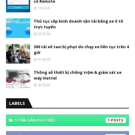
có Remote
15:01:00
Thủ tục cấp kinh doanh vận tải bằng xe ô tô
trực tuyến
22:47:00
500 tài xế taxi bị phạt do chạy xe liên tục trên 4
giờ
10:46:00
Thông số thiết bị chống trộm & giám sát xe
máy Viettel
10:35:00
LABELS
5 TẤN GẮN PHÙ HIỆU
1