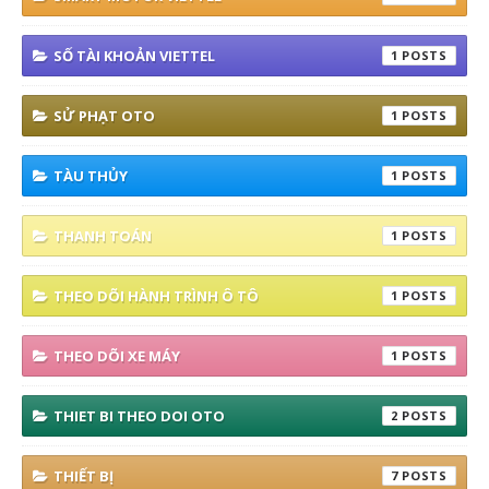
SỐ TÀI KHOẢN VIETTEL
1
SỬ PHẠT OTO
1
TÀU THỦY
1
THANH TOÁN
1
THEO DÕI HÀNH TRÌNH Ô TÔ
1
THEO DÕI XE MÁY
1
THIET BI THEO DOI OTO
2
THIẾT BỊ
7