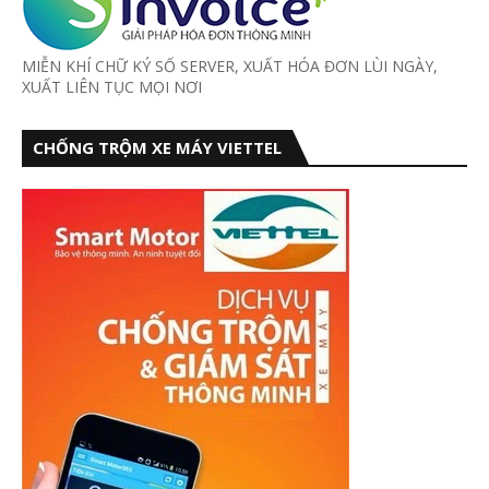
MIỄN KHÍ CHỮ KÝ SỐ SERVER, XUẤT HÓA ĐƠN LÙI NGÀY,
XUẤT LIÊN TỤC MỌI NƠI
CHỐNG TRỘM XE MÁY VIETTEL