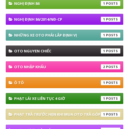
NGHỊ ĐỊNH 86
1
NGHỊ ĐỊNH 86/2014/NĐ-CP
1
NHỮNG XE OTO PHẢI LẮP ĐỊNH VỊ
1
OTO NGUYEN CHIẾC
1
OTO NHẬP KHẨU
2
Ô TÔ
1
PHẠT LÁI XE LIÊN TỤC 4 GIỜ
1
PHẠT TRẢ TRƯỚC HẸN KHI MUA OTO TRẢ GÓP
1