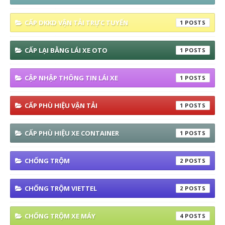
CẤP DKKD VẬN TẢI TRỰC TUYẾN
1
CẤP LẠI BẰNG LÁI XE OTO
1
CẬP NHẬP THÔNG TIN LÁI XE
1
CẤP PHÙ HIỆU VẬN TẢI
1
CẤP PHÙ HIỆU XE CONTAINER
1
CHỐNG TRỘM
2
CHỐNG TRỘM VIETTEL
2
CHỐNG TRỘM XE MÁY
4