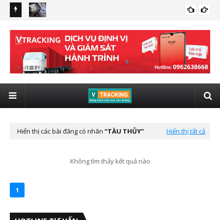
 giám sát
Quy định xe kinh doanh vận tải lắp giám sát hành trình có
lắp
LẮP ĐỊNH VỊ VIETTEL CHO XE ĐẦU KÉO
hình ảnh từ 01/01/2025
tô 
Hiển thị các bài đăng có nhãn
TÀU THỦY
Hiển thị tất cả
Không tìm thấy kết quả nào
1