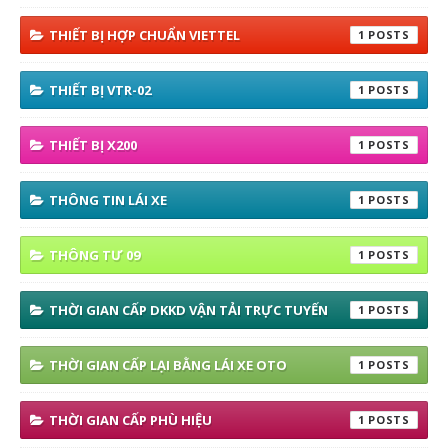
THIẾT BỊ HỢP CHUẨN VIETTEL
1
THIẾT BỊ VTR-02
1
THIẾT BỊ X200
1
THÔNG TIN LÁI XE
1
THÔNG TƯ 09
1
THỜI GIAN CẤP DKKD VẬN TẢI TRỰC TUYẾN
1
THỜI GIAN CẤP LẠI BẰNG LÁI XE OTO
1
THỜI GIAN CẤP PHÙ HIỆU
1