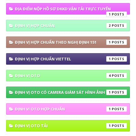
ĐỊA ĐIỂM NỘP HỒ SƠ DKKD VẬN TẢI TRỰC TUYẾN
1
ĐỊNH VỊ HỢP CHUẨN
2
ĐỊNH VỊ HỢP CHUẨN THEO NGHỊ ĐỊNH 151
1
ĐỊNH VỊ HỢP CHUẨN VIETTEL
1
ĐỊNH VỊ OTO
4
ĐỊNH VỊ OTO CÓ CAMERA GIÁM SÁT HÌNH ẢNH
1
ĐỊNH VI OTO HỢP CHUẨN
1
ĐỊNH VỊ OTO TẢI
1