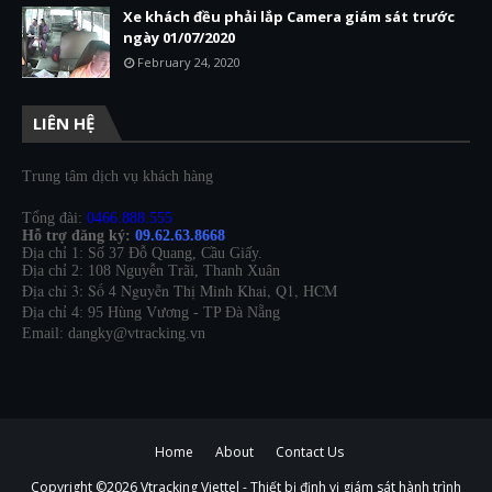
Xe khách đều phải lắp Camera giám sát trước
ngày 01/07/2020
February 24, 2020
LIÊN HỆ
Trung tâm dịch vụ khách hàng
Tổng đài:
0466.888.555
Hỗ trợ đăng ký:
09.62.63.8668
Địa chỉ 1: Số 37 Đỗ Quang, Cầu Giấy.
Địa chỉ 2: 108 Nguyễn Trãi, Thanh Xuân
Địa chỉ 3: Số 4 Nguyễn Thị Minh Khai, Q1, HCM
Địa chỉ 4: 95 Hùng Vương - TP Đà Nẵng
Email: dangky@vtracking.vn
Home
About
Contact Us
Copyright ©
2026
Vtracking Viettel - Thiết bị định vị giám sát hành trình