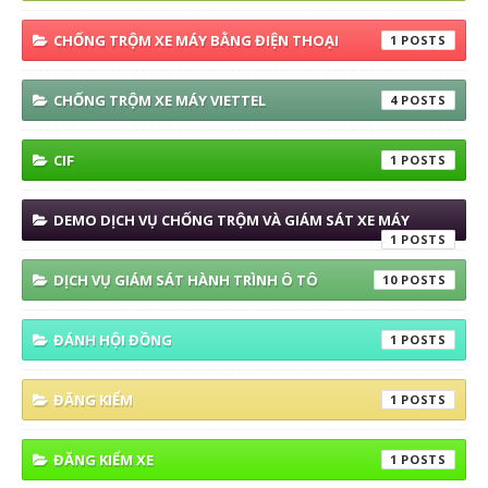
CHỐNG TRỘM XE MÁY BẰNG ĐIỆN THOẠI
1
CHỐNG TRỘM XE MÁY VIETTEL
4
CIF
1
DEMO DỊCH VỤ CHỐNG TRỘM VÀ GIÁM SÁT XE MÁY
1
DỊCH VỤ GIÁM SÁT HÀNH TRÌNH Ô TÔ
10
ĐÁNH HỘI ĐỒNG
1
ĐĂNG KIỂM
1
ĐĂNG KIỂM XE
1