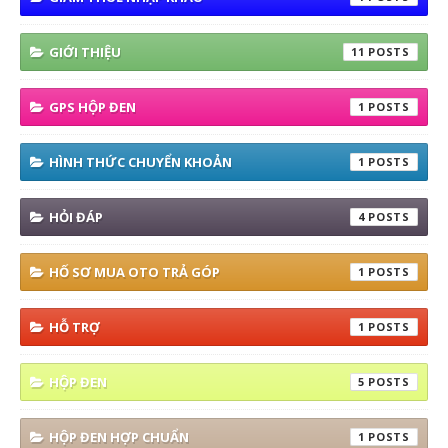
GIỚI THIỆU
11
GPS HỘP ĐEN
1
HÌNH THỨC CHUYỂN KHOẢN
1
HỎI ĐÁP
4
HỐ SƠ MUA OTO TRẢ GÓP
1
HỖ TRỢ
1
HỘP ĐEN
5
HỘP ĐEN HỢP CHUẨN
1