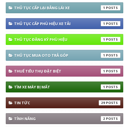
THỦ TỤC CẤP LẠI BẰNG LÁI XE
1
THỦ TỤC CẤP PHÙ HIỆU XE TẢI
1
THỦ TỤC ĐĂNG KÝ PHÙ HIỆU
1
THỦ TỤC MUA OTO TRẢ GÓP
1
THUẾ TIÊU THỤ ĐẶT BIỆT
1
TÌM XE MÁY BỊ MẤT
1
TIN TỨC
29
TÍNH NĂNG
2