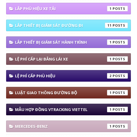
LẮP PHÙ HIỆU XE TẢI
1
LẮP THIẾT BỊ GIÁM SÁT ĐƯỜNG ĐI
11
LẮP THIẾT BỊ GIÁM SÁT HÀNH TRÌNH
1
LỆ PHÍ CẤP LẠI BẰNG LÁI XE
1
LỆ PHÍ CẤP PHÙ HIỆU
2
LUẬT GIAO THÔNG ĐƯỜNG BỘ
1
MẪU HỢP ĐỒNG VTRACKING VIETTEL
1
MERCEDES-BENZ
1