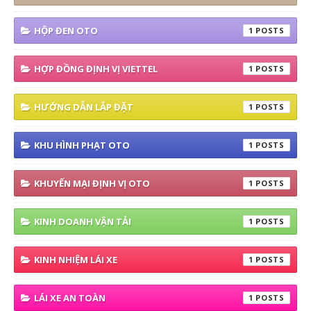
HỘP ĐEN OTO
1
HỢP ĐỒNG ĐỊNH VỊ VIETTEL
1
HƯỚNG DẪN LẮP ĐẶT
1
KHU HÌNH PHẠT OTO
1
KHUYẾN MẠI ĐỊNH VỊ OTO
1
KINH DOANH VẬN TẢI
1
KINH NHIỆM LÁI XE
1
LÁI XE AN TOÀN
1