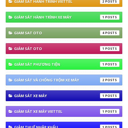
GIÁM SÁT HÀNH TRÌNH VIETTEL
2
GIÁM SÁT HÀNH TRÌNH XE MÁY
1
GIAM SAT OTO
4
GIÁM SÁT OTO
1
GIÁM SÁT PHƯƠNG TIỆN
1
GIÁM SÁT VÀ CHỐNG TRỘM XE MÁY
2
GIÁM SÁT XE MÁY
1
GIÁM SÁT XE MÁY VIETTEL
1
GIẢM THUẾ NHẬP KHẨU
1