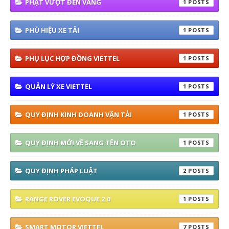
PHẠT VƯỢT ĐÈN VÀNG
1
PHÙ HIỆU XE TẢI
1
PHỤ LỤC HỢP ĐỒNG VIETTEL
1
QUẢN LÝ XE VIETTEL
1
QUY ĐỊNH KINH DOANH VẬN TẢI
1
QUY ĐỊNH MỚI VỀ SANG TÊN OTO
1
QUY ĐỊNH PHÁP LUẬT
2
RANGE ROVER EVOQUE 2.0
1
SMART MOTOR VIETTEL
7