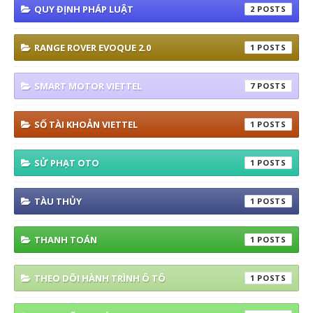
QUY ĐỊNH PHÁP LUẬT
2
RANGE ROVER EVOQUE 2.0
1
SMART MOTOR VIETTEL
7
SỐ TÀI KHOẢN VIETTEL
1
SỬ PHẠT OTO
1
TÀU THỦY
1
THANH TOÁN
1
THEO DÕI HÀNH TRÌNH Ô TÔ
1