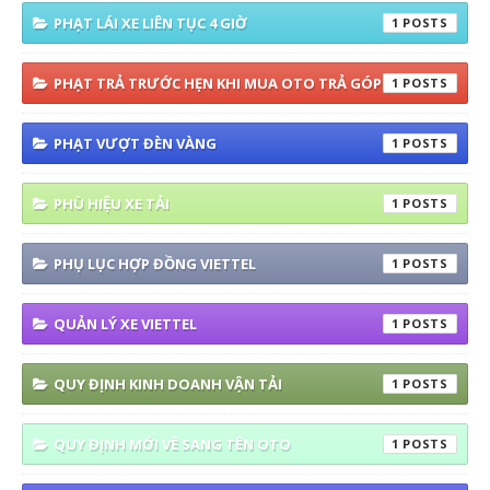
PHẠT LÁI XE LIÊN TỤC 4 GIỜ
1
PHẠT TRẢ TRƯỚC HẸN KHI MUA OTO TRẢ GÓP
1
PHẠT VƯỢT ĐÈN VÀNG
1
PHÙ HIỆU XE TẢI
1
PHỤ LỤC HỢP ĐỒNG VIETTEL
1
QUẢN LÝ XE VIETTEL
1
QUY ĐỊNH KINH DOANH VẬN TẢI
1
QUY ĐỊNH MỚI VỀ SANG TÊN OTO
1