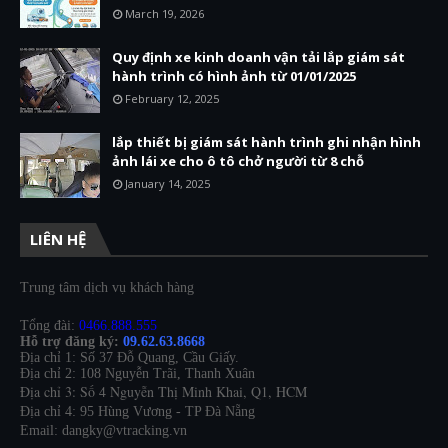
March 19, 2026
Quy định xe kinh doanh vận tải lắp giám sát
hành trình có hình ảnh từ 01/01/2025
February 12, 2025
lắp thiết bị giám sát hành trình ghi nhận hình
ảnh lái xe cho ô tô chở người từ 8 chỗ
January 14, 2025
LIÊN HỆ
Trung tâm dịch vụ khách hàng
Tổng đài:
0466.888.555
Hỗ trợ đăng ký:
09.62.63.8668
Địa chỉ 1: Số 37 Đỗ Quang, Cầu Giấy.
Địa chỉ 2: 108 Nguyễn Trãi, Thanh Xuân
Địa chỉ 3: Số 4 Nguyễn Thị Minh Khai, Q1, HCM
Địa chỉ 4: 95 Hùng Vương - TP Đà Nẵng
Email: dangky@vtracking.vn