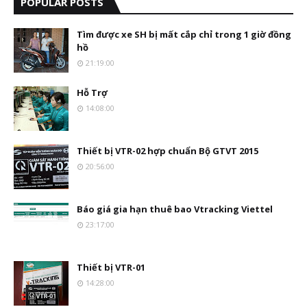
POPULAR POSTS
Tìm được xe SH bị mất cắp chỉ trong 1 giờ đồng
hồ
21:19:00
Hỗ Trợ
14:08:00
Thiết bị VTR-02 hợp chuẩn Bộ GTVT 2015
20:56:00
Báo giá gia hạn thuê bao Vtracking Viettel
23:17:00
Thiết bị VTR-01
14:28:00