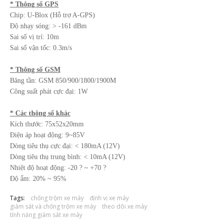
* Thông số GPS
Chip: U-Blox (Hỗ trợ A-GPS)
Độ nhạy sóng: > -161 dBm
Sai số vị trí: 10m
Sai số vận tốc: 0.3m/s
* Thông số GSM
Băng tần: GSM 850/900/1800/1900M
Công suất phát cực đại: 1W
* Các thông số khác
Kích thước: 75x52x20mm
Điện áp hoạt động: 9~85V
Dòng tiêu thụ cực đại: < 180mA (12V)
Dòng tiêu thụ trung bình: < 10mA (12V)
Nhiệt độ hoạt động: -20 ? ~ +70 ?
Độ ẩm: 20% ~ 95%
Tags:
chống trộm xe máy
định vị xe máy
giám sát và chống trộm xe máy
theo dõi xe máy
tính năng giám sát xe máy