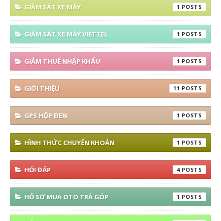
GIÁM SÁT XE MÁY
1
GIÁM SÁT XE MÁY VIETTEL
1
GIẢM THUẾ NHẬP KHẨU
1
GIỚI THIỆU
11
GPS HỘP ĐEN
1
HÌNH THỨC CHUYỂN KHOẢN
1
HỎI ĐÁP
4
HỐ SƠ MUA OTO TRẢ GÓP
1