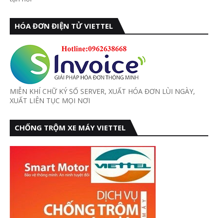
HÓA ĐƠN ĐIỆN TỬ VIETTEL
MIỄN KHÍ CHỮ KÝ SỐ SERVER, XUẤT HÓA ĐƠN LÙI NGÀY,
XUẤT LIÊN TỤC MỌI NƠI
CHỐNG TRỘM XE MÁY VIETTEL