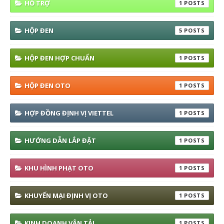
HỖ TRỢ
1
HỘP ĐEN
5
HỘP ĐEN HỢP CHUẨN
1
HỘP ĐEN OTO
1
HỢP ĐỒNG ĐỊNH VỊ VIETTEL
1
HƯỚNG DẪN LẮP ĐẶT
1
KHU HÌNH PHẠT OTO
1
KHUYẾN MẠI ĐỊNH VỊ OTO
1
KINH DOANH VẬN TẢI
1