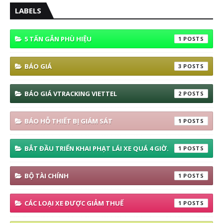
LABELS
5 TẤN GẮN PHÙ HIỆU
1
BÁO GIÁ
3
BÁO GIÁ VTRACKING VIETTEL
2
BÁO HỖ THIẾT BỊ GIÁM SÁT
1
BẮT ĐẦU TRIỂN KHAI PHẠT LÁI XE QUÁ 4 GIỜ.
1
BỘ TÀI CHÍNH
1
CÁC LOẠI XE ĐƯỢC GIẢM THUẾ
1