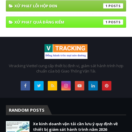
XỬ PHẠT LỖI HỘP ĐEN
1
XỬ PHẠT QUÁ ĐĂNG KIỂM
1
Vtracking Viettel cung cấp thiết bị định vị, giám sát hành trình hợp
chuẩn của bộ Giao Thông Vận Tải.
RANDOM POSTS
Xe kinh doanh vận tải cần lưu ý quy định về
thiết bị giám sát hành trình năm 2026