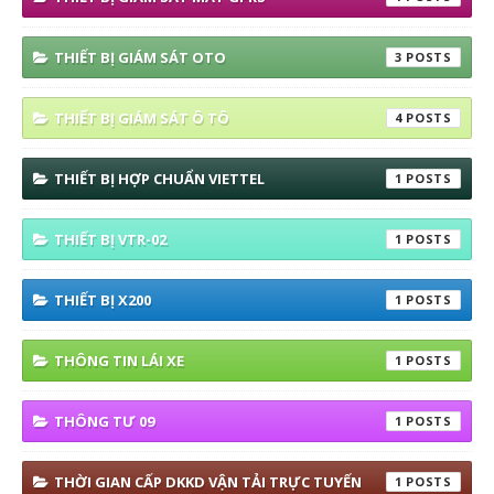
THIẾT BỊ GIÁM SÁT OTO
3
THIẾT BỊ GIÁM SÁT Ô TÔ
4
THIẾT BỊ HỢP CHUẨN VIETTEL
1
THIẾT BỊ VTR-02
1
THIẾT BỊ X200
1
THÔNG TIN LÁI XE
1
THÔNG TƯ 09
1
THỜI GIAN CẤP DKKD VẬN TẢI TRỰC TUYẾN
1