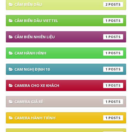
CẢM BIẾN DẦU
2
CẢM BIẾN DẦU VIETTEL
1
CẢM BIẾN NHIÊN LIỆU
1
CAM HÀNH HÌNH
1
CAM NGHỊ ĐỊNH 10
1
CAMERA CHO XE KHÁCH
1
CAMERA GIÁ RẺ
1
CAMERA HÀNH TRÌNH
1