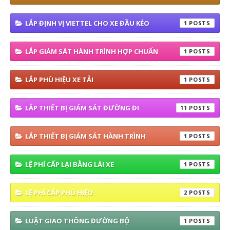
LẮP ĐỊNH VỊ VIETTEL CHO XE ĐẦU KÉO
1
LẮP GIÁM SÁT HÀNH TRÌNH HỢP CHUẨN
1
LẮP PHÙ HIỆU XE TẢI
1
LẮP THIẾT BỊ GIÁM SÁT ĐƯỜNG ĐI
11
LẮP THIẾT BỊ GIÁM SÁT HÀNH TRÌNH
1
LỆ PHÍ CẤP LẠI BẰNG LÁI XE
1
LỆ PHÍ CẤP PHÙ HIỆU
2
LUẬT GIAO THÔNG ĐƯỜNG BỘ
1