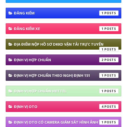
ĐĂNG KIỂM
1
ĐĂNG KIỂM XE
1
ĐỊA ĐIỂM NỘP HỒ SƠ DKKD VẬN TẢI TRỰC TUYẾN
1
ĐỊNH VỊ HỢP CHUẨN
2
ĐỊNH VỊ HỢP CHUẨN THEO NGHỊ ĐỊNH 151
1
ĐỊNH VỊ HỢP CHUẨN VIETTEL
1
ĐỊNH VỊ OTO
4
ĐỊNH VỊ OTO CÓ CAMERA GIÁM SÁT HÌNH ẢNH
1