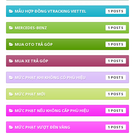
MẪU HỢP ĐỒNG VTRACKING VIETTEL
1
MERCEDES-BENZ
1
MUA OTO TRẢ GÓP
1
MUA XE TRẢ GÓP
1
MỨC PHẠT KHI KHÔNG CÓ PHÙ HIỆU
1
MỨC PHẠT MỚI
1
MỨC PHẠT NẾU KHÔNG CẤP PHÙ HIỆU
1
MỨC PHẠT VƯỢT ĐÈN VÀNG
1