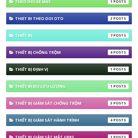
THEO DÕI XE MÁY
1
THIET BI THEO DOI OTO
2
THIẾT BỊ
7
THIẾT BỊ CHỐNG TRỘM
4
THIẾT BỊ ĐỊNH VỊ
1
THIẾT BỊ ĐO LƯU LƯỢNG
1
THIẾT BỊ GIÁM SÁT CHỐNG TRỘM
3
THIẾT BỊ GIÁM SÁT HÀNH TRÌNH
4
THIẾT BỊ GIÁM SÁT MẤT GPRS
1