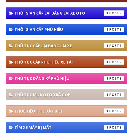
THỜI GIAN CẤP LẠI BẰNG LÁI XE OTO
1
THỜI GIAN CẤP PHÙ HIỆU
1
THỦ TỤC CẤP LẠI BẰNG LÁI XE
1
THỦ TỤC CẤP PHÙ HIỆU XE TẢI
1
THỦ TỤC ĐĂNG KÝ PHÙ HIỆU
1
THỦ TỤC MUA OTO TRẢ GÓP
1
THUẾ TIÊU THỤ ĐẶT BIỆT
1
TÌM XE MÁY BỊ MẤT
1