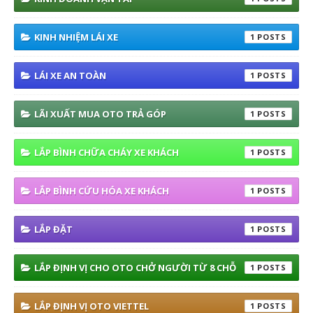
KINH NHIỆM LÁI XE
1
LÁI XE AN TOÀN
1
LÃI XUẤT MUA OTO TRẢ GÓP
1
LẮP BÌNH CHỮA CHÁY XE KHÁCH
1
LẮP BÌNH CỨU HÓA XE KHÁCH
1
LẮP ĐẶT
1
LẮP ĐỊNH VỊ CHO OTO CHỞ NGƯỜI TỪ 8 CHỖ
1
LẮP ĐỊNH VỊ OTO VIETTEL
1