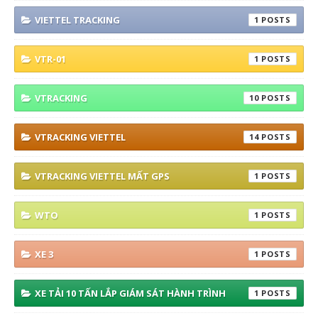
VIETTEL TRACKING
1
VTR-01
1
VTRACKING
10
VTRACKING VIETTEL
14
VTRACKING VIETTEL MẤT GPS
1
WTO
1
XE 3
1
XE TẢI 10 TẤN LẮP GIÁM SÁT HÀNH TRÌNH
1