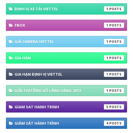
ĐỊNH VỊ XE TẢI VIETTEL
1
FBOX
1
GIÁ CAMERA VIETTEL
1
GIA HẠN
1
GIA HẠN ĐỊNH VỊ VIETTEL
1
GIẢI THƯỞNG VÔ LĂNG VÀNG 2013
1
GIAM SAT HANH TRINH
5
GIÁM SÁT HÀNH TRÌNH
4