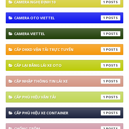
CAMERA NGHỊ ĐỊNH 10
1
CAMERA OTO VIETTEL
1
CAMERA VIETTEL
1
CẤP DKKD VẬN TẢI TRỰC TUYẾN
1
CẤP LẠI BẰNG LÁI XE OTO
1
CẬP NHẬP THÔNG TIN LÁI XE
1
CẤP PHÙ HIỆU VẬN TẢI
1
CẤP PHÙ HIỆU XE CONTAINER
1
CHỐNG TRỘM
2