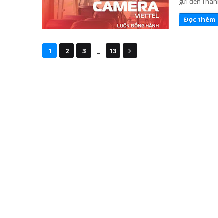
gửi đến Thanh
Đọc thêm
...
1
2
3
13