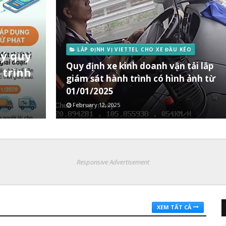
LẮP ĐỊNH VỊ VIETTEL CHO XE ĐẦU KÉO
 ý quy
Quy định xe kinh doanh vận tải lắp
 trình
giám sát hành trình có hình ảnh từ
01/01/2025
February 12, 2025
Responsive Advertisement
XEM TẤT CẢ