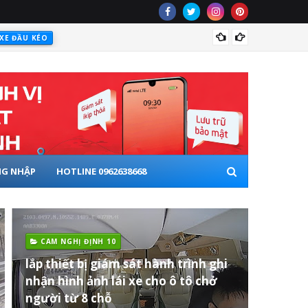
Báo gi
G NHẬP
HOTLINE 0962638668
CAM NGHỊ ĐỊNH 10
lắp thiết bị giám sát hành trình ghi
nhận hình ảnh lái xe cho ô tô chở
người từ 8 chỗ