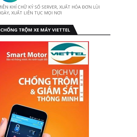
IỄN KHÍ CHỮ KÝ SỐ SERVER, XUẤT HÓA ĐƠN LÙI
GÀY, XUẤT LIÊN TỤC MỌI NƠI
CHỐNG TRỘM XE MÁY VIETTEL