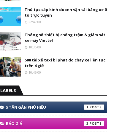
Thủ tục cấp kinh doanh vận tải bằng xe ô
tô trực tuyến
22:47:00
Thông số thiết bị chống trộm & giám sát
xe máy Viettel
10:35:00
500 tài xế taxi bị phạt do chạy xe liên tục
trên 4 giờ
10:46:00
LABELS
5 TẤN GẮN PHÙ HIỆU
1
BÁO GIÁ
3