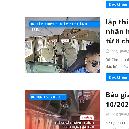
Đọc thêm
lắp th
LẮP THIẾT BỊ GIÁM SÁT HÀNH
nhận h
TRÌNH
từ 8 c
Tống quang
Bộ Công an đề
đầu kéo, cứu 
Đọc thêm
Báo gi
ĐỊNH VỊ VIETTEL
10/202
Tống quang
Ngày 31/11/2