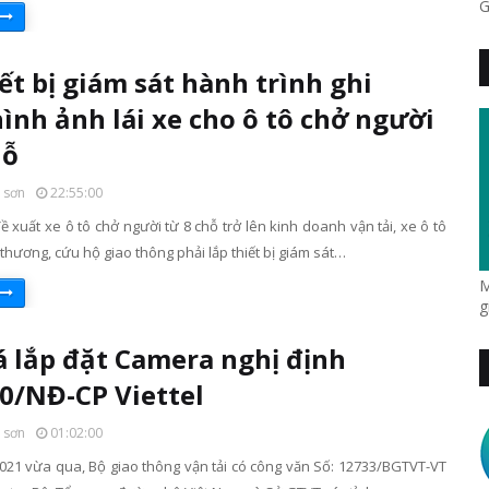
G
iết bị giám sát hành trình ghi
ình ảnh lái xe cho ô tô chở người
hỗ
 sơn
22:55:00
 xuất xe ô tô chở người từ 8 chỗ trở lên kinh doanh vận tải, xe ô tô
thương, cứu hộ giao thông phải lắp thiết bị giám sát…
M
g
á lắp đặt Camera nghị định
0/NĐ-CP Viettel
 sơn
01:02:00
021 vừa qua, Bộ giao thông vận tải có công văn Số: 12733/BGTVT-VT