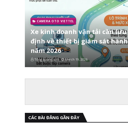
CAMERA OTO VIETTEL
Xe kinh doanh vận tải cần lưu
định về thiết bị giám sát hành
năm 2026
Tống quang sơn
March 19, 2026
CÁC BÀI ĐĂNG GẦN ĐÂY