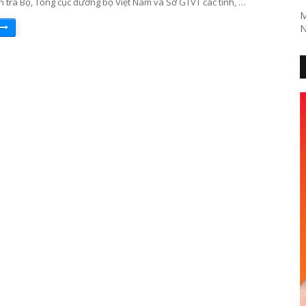
 tra Bộ, Tổng cục đường bộ Việt Nam và Sở GTVT các tỉnh, …
M
N