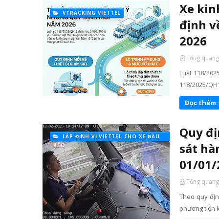
Xe kin
VTRACKING VIETTEL
định v
2026
Tống quang
Luật 118/2025
118/2025/QH1
Đọc thêm
Quy đị
LẮP ĐỊNH VỊ VIETTEL CHO XE ĐẦU
sát hà
KÉO
01/01/
Tống quang
Theo quy địn
phương tiện k