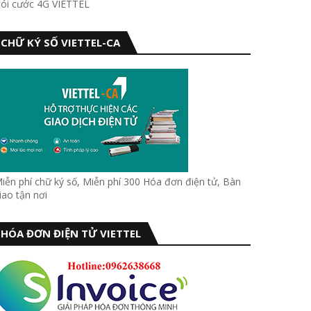
ói cước 4G VIETTEL
CHỮ KÝ SỐ VIETTEL-CA
iễn phí chữ ký số, Miễn phí 300 Hóa đơn điện tử, Bàn
iao tận nơi
HÓA ĐƠN ĐIỆN TỬ VIETTEL