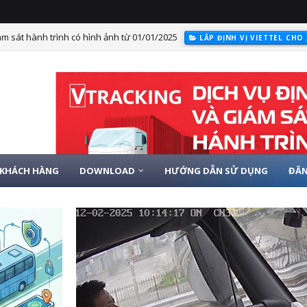
ận hình ảnh lái xe cho ô tô chở người từ 8 chỗ
CAM NGHỊ ĐỊNH 10
KHÁCH HÀNG
DOWNLOAD
HƯỚNG DẪN SỬ DỤNG
ĐĂN