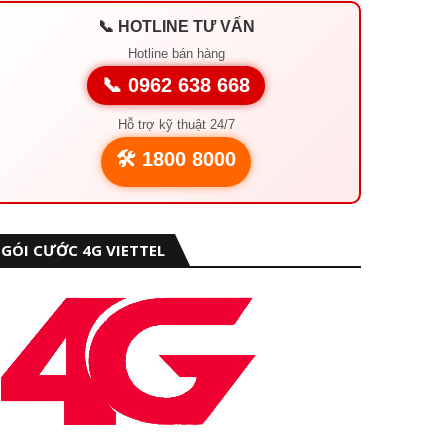
📞 HOTLINE TƯ VẤN
Hotline bán hàng
📞 0962 638 668
Hỗ trợ kỹ thuật 24/7
🛠️ 1800 8000
GÓI CƯỚC 4G VIETTEL