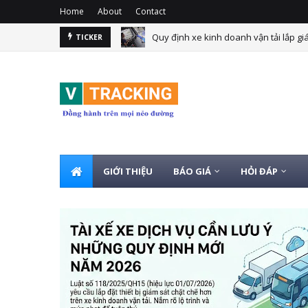
Home
About
Contact
lắp thiết bị giám sát hành trình ghi nh
TICKER
GIỚI THIỆU
BÁO GIÁ
HỎI ĐÁP