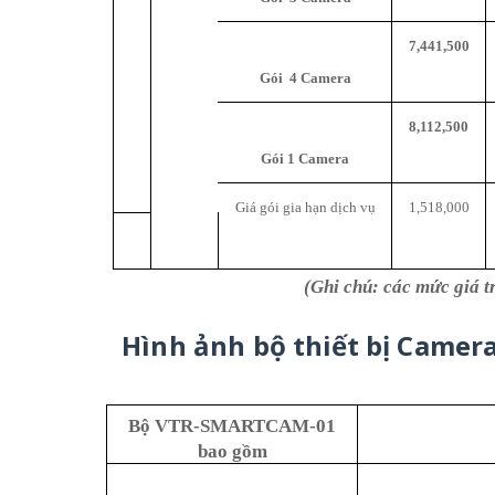
7,441,500
Gói
4
Camera
8,112,500
Gói
1
Camera
Giá gói gia hạn dịch vụ
1,518,000
(Ghi chú: các mức giá 
Hình
ảnh
bộ
thiết
bị
Camer
Bộ VTR-SMARTCAM-01
bao gồm