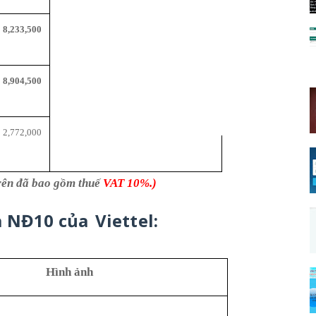
8,233,500
8,904,500
2,772,000
trên đã bao gồm thuế
VAT 10%.)
a NĐ10
của
Viettel:
Hình ảnh