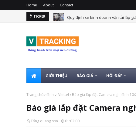
Home
About
Contact
Quy định xe kinh doanh vận tải lắp gi
TICKER
GIỚI THIỆU
BÁO GIÁ
HỎI ĐÁP
Trang chủ
định vị Viettel
Báo giá lắp đặt Camera nghị định 10/
Báo giá lắp đặt Camera ngh
Tống quang sơn
01:02:00