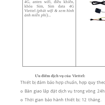
4G, anten wifi, điều
khiển,
khóa
Sim, Sim data
4G
Viettel
(phát
wifi
&
xem
hình
ảnh
miễn
phí)...
Ưu
điểm dịch
vụ
của
Viettel:
Thiết
bị
đảm bảo hợp
chuẩn,
hợp quy
the
o
-
Bàn giao lắp đặt
dịch
vụ
trong
vòng
24h
o
Thời
gian
bảo hành
thiết bị:
12
tháng.
o