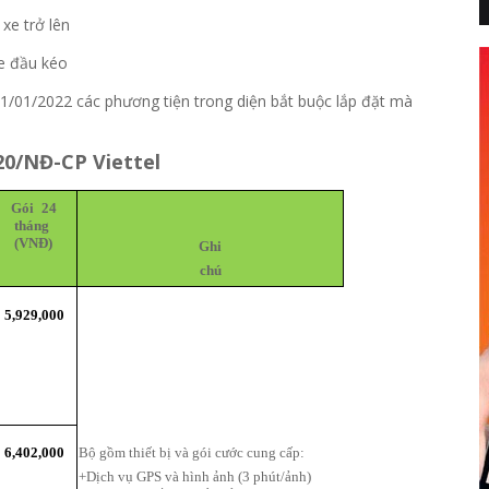
 xe trở lên
xe đầu kéo
/01/2022 các phương tiện trong diện bắt buộc lắp đặt mà
20/NĐ-CP Viettel
Gói 24
tháng
(VNĐ)
Ghi
chú
5,929,000
6,402,000
Bộ
gồm thiết bị và gói cước cung cấp:
+Dịch vụ GPS và hình ảnh (3 phút/ảnh)