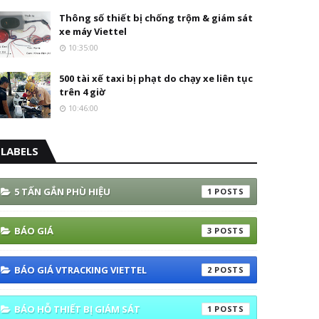
Thông số thiết bị chống trộm & giám sát
xe máy Viettel
10:35:00
500 tài xế taxi bị phạt do chạy xe liên tục
trên 4 giờ
10:46:00
LABELS
5 TẤN GẮN PHÙ HIỆU
1
BÁO GIÁ
3
BÁO GIÁ VTRACKING VIETTEL
2
BÁO HỖ THIẾT BỊ GIÁM SÁT
1