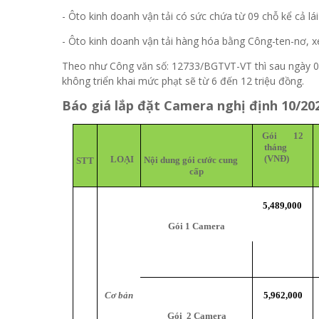
- Ôto kinh doanh vận tải có sức chứa từ 09 chỗ kể cả lái
- Ôto kinh doanh vận tải hàng hóa bằng Công-ten-nơ, 
Theo như Công văn số: 12733/BGTVT-VT thì sau ngày 01
không triển khai mức phạt sẽ từ 6 đến 12 triệu đồng.
Báo giá lắp đặt Camera nghị định 10/20
Gói
12
tháng
(VNĐ)
LOẠI
Nội dung gói cước cung
STT
cấp
5,489,000
Gói
1
Camera
Cơ bản
5,962,000
Gói
2
Camera