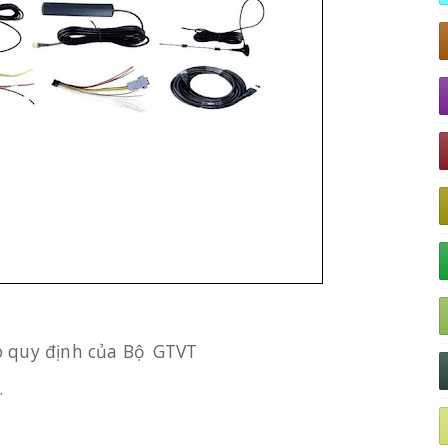
o quy định
của
Bộ
GTVT
.