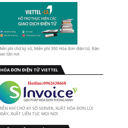
iễn phí chữ ký số, Miễn phí 300 Hóa đơn điện tử, Bàn
iao tận nơi
HÓA ĐƠN ĐIỆN TỬ VIETTEL
IỄN KHÍ CHỮ KÝ SỐ SERVER, XUẤT HÓA ĐƠN LÙI
GÀY, XUẤT LIÊN TỤC MỌI NƠI