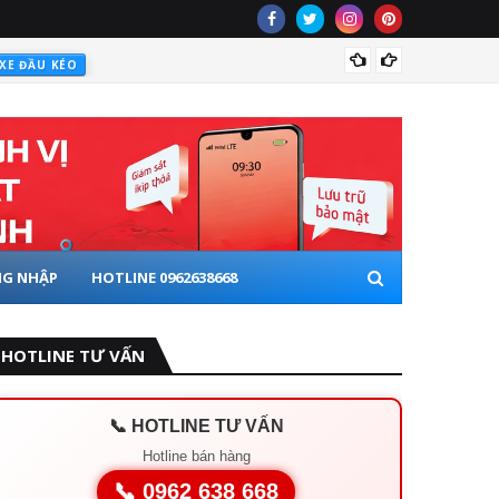
lắp thi
 XE ĐẦU KÉO
G NHẬP
HOTLINE 0962638668
HOTLINE TƯ VẤN
📞 HOTLINE TƯ VẤN
Hotline bán hàng
📞 0962 638 668