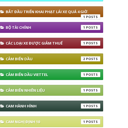
BẮT ĐẦU TRIỂN KHAI PHẠT LÁI XE QUÁ 4 GIỜ.
1
BỘ TÀI CHÍNH
1
CÁC LOẠI XE ĐƯỢC GIẢM THUẾ
1
CẢM BIẾN DẦU
2
CẢM BIẾN DẦU VIETTEL
1
CẢM BIẾN NHIÊN LIỆU
1
CAM HÀNH HÌNH
1
CAM NGHỊ ĐỊNH 10
1