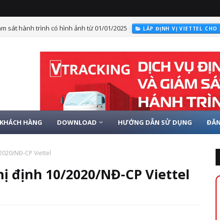
ám sát hành trình có hình ảnh từ 01/01/2025
LẮP ĐỊNH VỊ VIETTEL CHO
KHÁCH HÀNG
DOWNLOAD
HƯỚNG DẪN SỬ DỤNG
ĐĂN
2020/NĐ-CP Viettel
ị định 10/2020/NĐ-CP Viettel