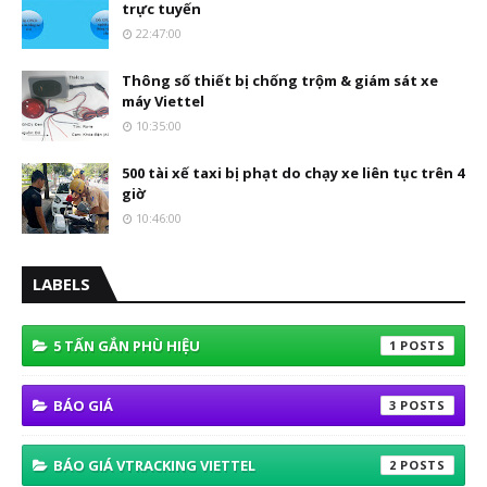
trực tuyến
22:47:00
Thông số thiết bị chống trộm & giám sát xe
máy Viettel
10:35:00
500 tài xế taxi bị phạt do chạy xe liên tục trên 4
giờ
10:46:00
LABELS
5 TẤN GẮN PHÙ HIỆU
1
BÁO GIÁ
3
BÁO GIÁ VTRACKING VIETTEL
2