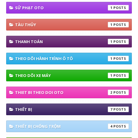
SỬ PHẠT OTO
1
TÀU THỦY
1
THANH TOÁN
1
THEO DÕI HÀNH TRÌNH Ô TÔ
1
THEO DÕI XE MÁY
1
THIET BI THEO DOI OTO
2
THIẾT BỊ
7
THIẾT BỊ CHỐNG TRỘM
4