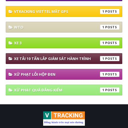
VTRACKING VIETTEL MẤT GPS
1
WTO
1
XE 3
1
XE TẢI 10 TẤN LẮP GIÁM SÁT HÀNH TRÌNH
1
XỬ PHẠT LỖI HỘP ĐEN
1
XỬ PHẠT QUÁ ĐĂNG KIỂM
1