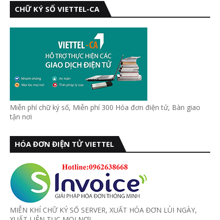
CHỮ KÝ SỐ VIETTEL-CA
Miễn phí chữ ký số, Miễn phí 300 Hóa đơn điện tử, Bàn giao
tận nơi
HÓA ĐƠN ĐIỆN TỬ VIETTEL
MIỄN KHÍ CHỮ KÝ SỐ SERVER, XUẤT HÓA ĐƠN LÙI NGÀY,
XUẤT LIÊN TỤC MỌI NƠI