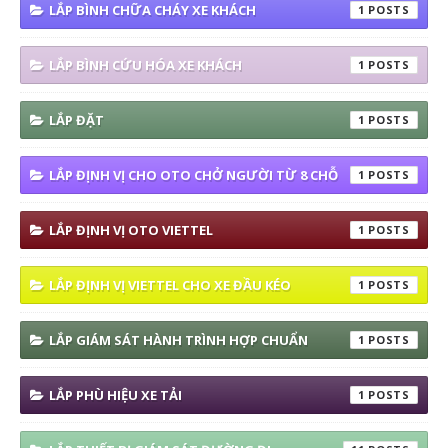
LẮP BÌNH CHỮA CHÁY XE KHÁCH
1
LẮP BÌNH CỨU HÓA XE KHÁCH
1
LẮP ĐẶT
1
LẮP ĐỊNH VỊ CHO OTO CHỞ NGƯỜI TỪ 8 CHỖ
1
LẮP ĐỊNH VỊ OTO VIETTEL
1
LẮP ĐỊNH VỊ VIETTEL CHO XE ĐẦU KÉO
1
LẮP GIÁM SÁT HÀNH TRÌNH HỢP CHUẨN
1
LẮP PHÙ HIỆU XE TẢI
1