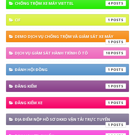
CHỐNG TRỘM XE MÁY VIETTEL
4
CIF
1
DEMO DỊCH VỤ CHỐNG TRỘM VÀ GIÁM SÁT XE MÁY
1
DỊCH VỤ GIÁM SÁT HÀNH TRÌNH Ô TÔ
10
ĐÁNH HỘI ĐỒNG
1
ĐĂNG KIỂM
1
ĐĂNG KIỂM XE
1
ĐỊA ĐIỂM NỘP HỒ SƠ DKKD VẬN TẢI TRỰC TUYẾN
1