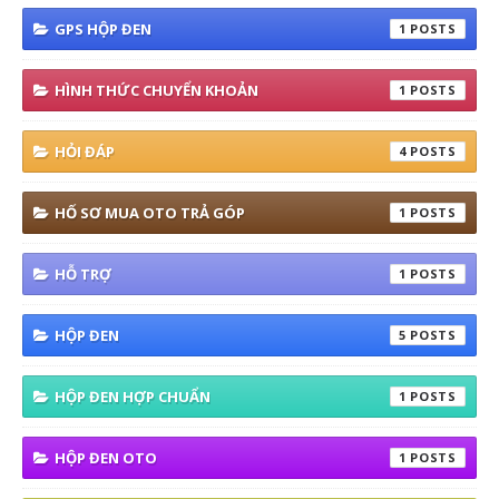
GPS HỘP ĐEN
1
HÌNH THỨC CHUYỂN KHOẢN
1
HỎI ĐÁP
4
HỐ SƠ MUA OTO TRẢ GÓP
1
HỖ TRỢ
1
HỘP ĐEN
5
HỘP ĐEN HỢP CHUẨN
1
HỘP ĐEN OTO
1