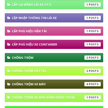
CẤP LẠI BẰNG LÁI XE OTO
1
CẬP NHẬP THÔNG TIN LÁI XE
1
CẤP PHÙ HIỆU VẬN TẢI
1
CẤP PHÙ HIỆU XE CONTAINER
1
CHỐNG TRỘM
2
CHỐNG TRỘM VIETTEL
2
CHỐNG TRỘM XE MÁY
4
CHỐNG TRỘM XE MÁY BẰNG ĐIỆN THOẠI
1