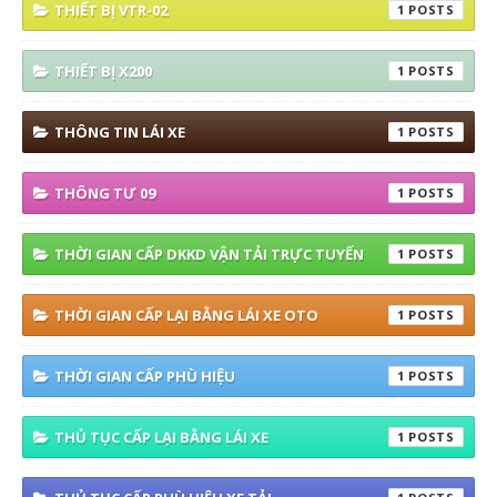
THIẾT BỊ VTR-02
1
THIẾT BỊ X200
1
THÔNG TIN LÁI XE
1
THÔNG TƯ 09
1
THỜI GIAN CẤP DKKD VẬN TẢI TRỰC TUYẾN
1
THỜI GIAN CẤP LẠI BẰNG LÁI XE OTO
1
THỜI GIAN CẤP PHÙ HIỆU
1
THỦ TỤC CẤP LẠI BẰNG LÁI XE
1