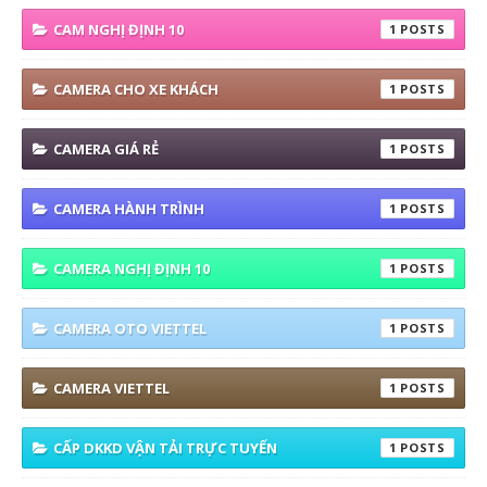
CAM NGHỊ ĐỊNH 10
1
CAMERA CHO XE KHÁCH
1
CAMERA GIÁ RẺ
1
CAMERA HÀNH TRÌNH
1
CAMERA NGHỊ ĐỊNH 10
1
CAMERA OTO VIETTEL
1
CAMERA VIETTEL
1
CẤP DKKD VẬN TẢI TRỰC TUYẾN
1