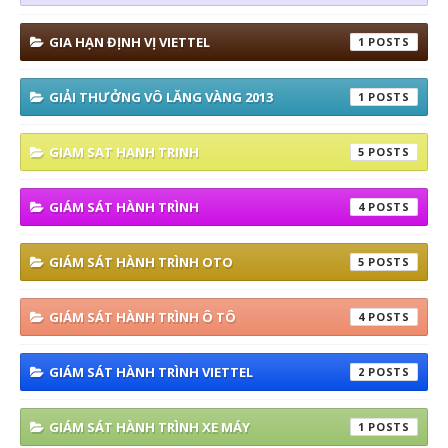
GIA HẠN ĐỊNH VỊ VIETTEL
1
GIẢI THƯỞNG VÔ LĂNG VÀNG 2013
1
GIAM SAT HANH TRINH
5
GIÁM SÁT HÀNH TRÌNH
4
GIÁM SÁT HÀNH TRÌNH OTO
5
GIÁM SÁT HÀNH TRÌNH Ô TÔ
4
GIÁM SÁT HÀNH TRÌNH VIETTEL
2
GIÁM SÁT HÀNH TRÌNH XE MÁY
1