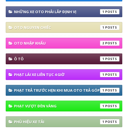
NHỮNG XE OTO PHẢI LẮP ĐỊNH VỊ
1
OTO NGUYEN CHIẾC
1
OTO NHẬP KHẨU
2
Ô TÔ
1
PHẠT LÁI XE LIÊN TỤC 4 GIỜ
1
PHẠT TRẢ TRƯỚC HẸN KHI MUA OTO TRẢ GÓP
1
PHẠT VƯỢT ĐÈN VÀNG
1
PHÙ HIỆU XE TẢI
1