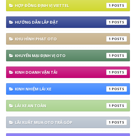
HỢP ĐỒNG ĐỊNH VỊ VIETTEL
1
HƯỚNG DẪN LẮP ĐẶT
1
KHU HÌNH PHẠT OTO
1
KHUYẾN MẠI ĐỊNH VỊ OTO
1
KINH DOANH VẬN TẢI
1
KINH NHIỆM LÁI XE
1
LÁI XE AN TOÀN
1
LÃI XUẤT MUA OTO TRẢ GÓP
1