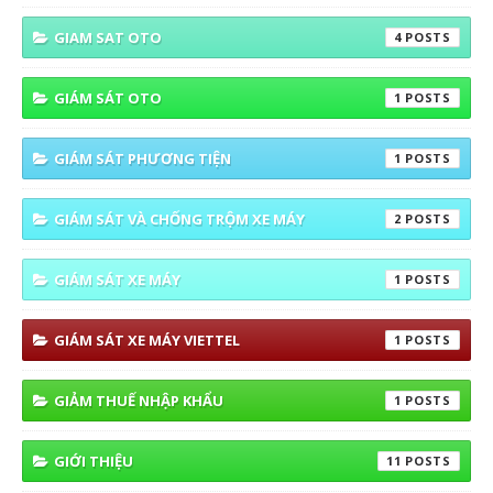
GIAM SAT OTO
4
GIÁM SÁT OTO
1
GIÁM SÁT PHƯƠNG TIỆN
1
GIÁM SÁT VÀ CHỐNG TRỘM XE MÁY
2
GIÁM SÁT XE MÁY
1
GIÁM SÁT XE MÁY VIETTEL
1
GIẢM THUẾ NHẬP KHẨU
1
GIỚI THIỆU
11