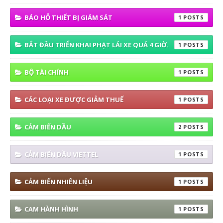
BÁO HỖ THIẾT BỊ GIÁM SÁT
1
BẮT ĐẦU TRIỂN KHAI PHẠT LÁI XE QUÁ 4 GIỜ.
1
BỘ TÀI CHÍNH
1
CÁC LOẠI XE ĐƯỢC GIẢM THUẾ
1
CẢM BIẾN DẦU
2
CẢM BIẾN DẦU VIETTEL
1
CẢM BIẾN NHIÊN LIỆU
1
CAM HÀNH HÌNH
1