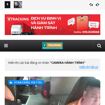
 giám sát
Quy định xe kinh doanh vận tải lắp giám sát hành trình có
lắp
LẮP ĐỊNH VỊ VIETTEL CHO XE ĐẦU KÉO
hình ảnh từ 01/01/2025
tô 
Hiển thị các bài đăng có nhãn
CAMERA HÀNH TRÌNH
Hiển thị tất cả
VTRACKING VIETTEL