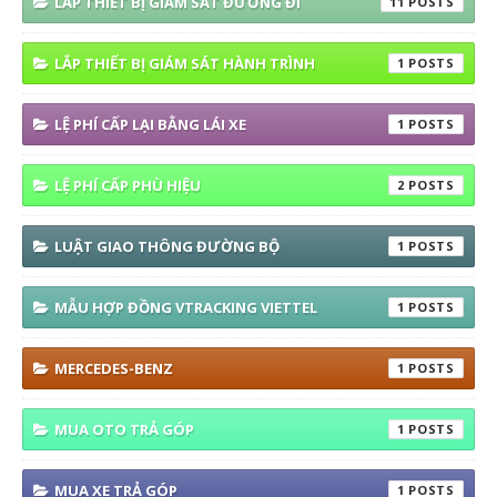
LẮP THIẾT BỊ GIÁM SÁT ĐƯỜNG ĐI
11
LẮP THIẾT BỊ GIÁM SÁT HÀNH TRÌNH
1
LỆ PHÍ CẤP LẠI BẰNG LÁI XE
1
LỆ PHÍ CẤP PHÙ HIỆU
2
LUẬT GIAO THÔNG ĐƯỜNG BỘ
1
MẪU HỢP ĐỒNG VTRACKING VIETTEL
1
MERCEDES-BENZ
1
MUA OTO TRẢ GÓP
1
MUA XE TRẢ GÓP
1