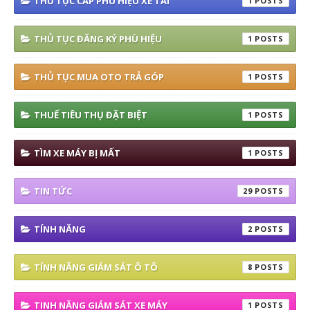
THỦ TỤC CẤP PHÙ HIỆU XE TẢI
1
THỦ TỤC ĐĂNG KÝ PHÙ HIỆU
1
THỦ TỤC MUA OTO TRẢ GÓP
1
THUẾ TIÊU THỤ ĐẶT BIỆT
1
TÌM XE MÁY BỊ MẤT
1
TIN TỨC
29
TÍNH NĂNG
2
TÍNH NĂNG GIÁM SÁT Ô TÔ
8
TINH NĂNG GIÁM SÁT XE MÁY
1