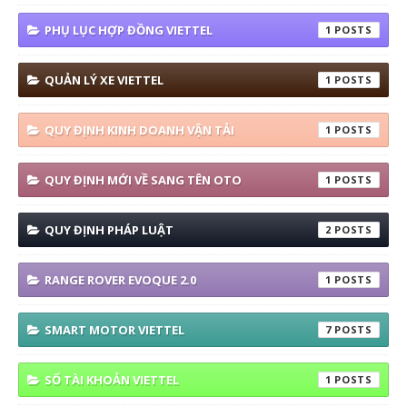
PHỤ LỤC HỢP ĐỒNG VIETTEL
1
QUẢN LÝ XE VIETTEL
1
QUY ĐỊNH KINH DOANH VẬN TẢI
1
QUY ĐỊNH MỚI VỀ SANG TÊN OTO
1
QUY ĐỊNH PHÁP LUẬT
2
RANGE ROVER EVOQUE 2.0
1
SMART MOTOR VIETTEL
7
SỐ TÀI KHOẢN VIETTEL
1