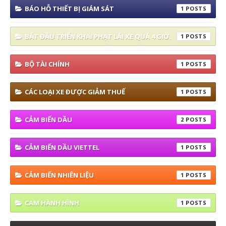
BÁO HỖ THIẾT BỊ GIÁM SÁT
1
BẮT ĐẦU TRIỂN KHAI PHẠT LÁI XE QUÁ 4 GIỜ.
1
BỘ TÀI CHÍNH
1
CÁC LOẠI XE ĐƯỢC GIẢM THUẾ
1
CẢM BIẾN DẦU
2
CẢM BIẾN DẦU VIETTEL
1
CẢM BIẾN NHIÊN LIỆU
1
CAM HÀNH HÌNH
1