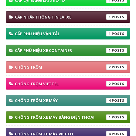
CẤP LẠI BẰNG LÁI XE OTO
1
CẬP NHẬP THÔNG TIN LÁI XE
1
CẤP PHÙ HIỆU VẬN TẢI
1
CẤP PHÙ HIỆU XE CONTAINER
1
CHỐNG TRỘM
2
CHỐNG TRỘM VIETTEL
2
CHỐNG TRỘM XE MÁY
4
CHỐNG TRỘM XE MÁY BẰNG ĐIỆN THOẠI
1
CHỐNG TRỘM XE MÁY VIETTEL
4