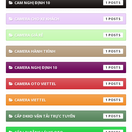
CAM NGHỊ ĐỊNH 10
1
CAMERA CHO XE KHÁCH
1
CAMERA GIÁ RẺ
1
CAMERA HÀNH TRÌNH
1
CAMERA NGHỊ ĐỊNH 10
1
CAMERA OTO VIETTEL
1
CAMERA VIETTEL
1
CẤP DKKD VẬN TẢI TRỰC TUYẾN
1