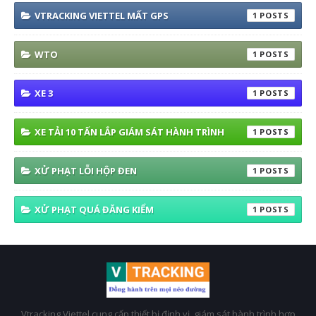
VTRACKING VIETTEL MẤT GPS
1
WTO
1
XE 3
1
XE TẢI 10 TẤN LẮP GIÁM SÁT HÀNH TRÌNH
1
XỬ PHẠT LỖI HỘP ĐEN
1
XỬ PHẠT QUÁ ĐĂNG KIỂM
1
Vtracking Viettel cung cấp thiết bị định vị, giám sát hành trình hợp