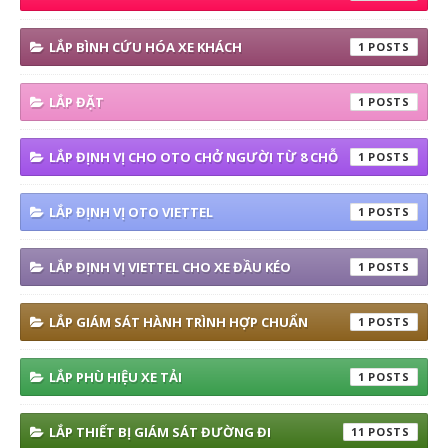
LẮP BÌNH CỨU HÓA XE KHÁCH
1
LẮP ĐẶT
1
LẮP ĐỊNH VỊ CHO OTO CHỞ NGƯỜI TỪ 8 CHỖ
1
LẮP ĐỊNH VỊ OTO VIETTEL
1
LẮP ĐỊNH VỊ VIETTEL CHO XE ĐẦU KÉO
1
LẮP GIÁM SÁT HÀNH TRÌNH HỢP CHUẨN
1
LẮP PHÙ HIỆU XE TẢI
1
LẮP THIẾT BỊ GIÁM SÁT ĐƯỜNG ĐI
11