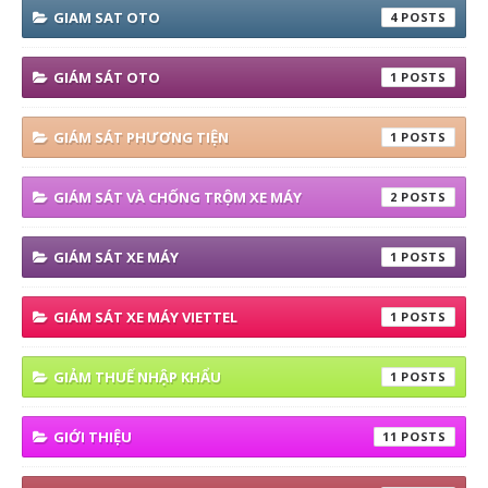
GIAM SAT OTO
4
GIÁM SÁT OTO
1
GIÁM SÁT PHƯƠNG TIỆN
1
GIÁM SÁT VÀ CHỐNG TRỘM XE MÁY
2
GIÁM SÁT XE MÁY
1
GIÁM SÁT XE MÁY VIETTEL
1
GIẢM THUẾ NHẬP KHẨU
1
GIỚI THIỆU
11