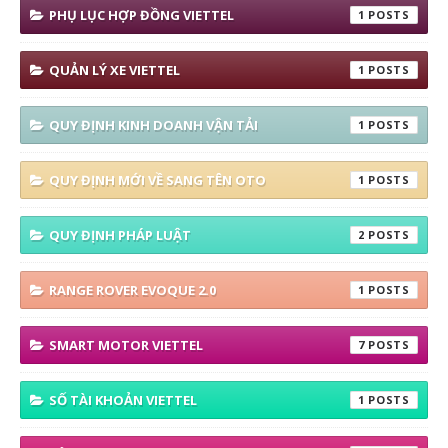
PHỤ LỤC HỢP ĐỒNG VIETTEL
1
QUẢN LÝ XE VIETTEL
1
QUY ĐỊNH KINH DOANH VẬN TẢI
1
QUY ĐỊNH MỚI VỀ SANG TÊN OTO
1
QUY ĐỊNH PHÁP LUẬT
2
RANGE ROVER EVOQUE 2.0
1
SMART MOTOR VIETTEL
7
SỐ TÀI KHOẢN VIETTEL
1