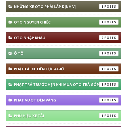
NHỮNG XE OTO PHẢI LẮP ĐỊNH VỊ
1
OTO NGUYEN CHIẾC
1
OTO NHẬP KHẨU
2
Ô TÔ
1
PHẠT LÁI XE LIÊN TỤC 4 GIỜ
1
PHẠT TRẢ TRƯỚC HẸN KHI MUA OTO TRẢ GÓP
1
PHẠT VƯỢT ĐÈN VÀNG
1
PHÙ HIỆU XE TẢI
1