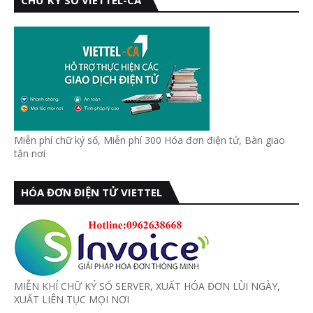
CHỮ KÝ SỐ VIETTEL-CA
Miễn phí chữ ký số, Miễn phí 300 Hóa đơn điện tử, Bàn giao
tận nơi
HÓA ĐƠN ĐIỆN TỬ VIETTEL
MIỄN KHÍ CHỮ KÝ SỐ SERVER, XUẤT HÓA ĐƠN LÙI NGÀY,
XUẤT LIÊN TỤC MỌI NƠI