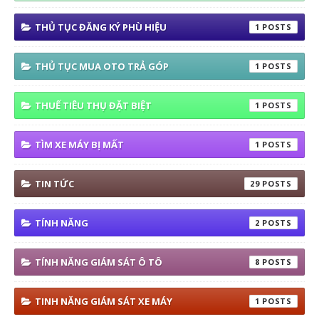
THỦ TỤC ĐĂNG KÝ PHÙ HIỆU
1
THỦ TỤC MUA OTO TRẢ GÓP
1
THUẾ TIÊU THỤ ĐẶT BIỆT
1
TÌM XE MÁY BỊ MẤT
1
TIN TỨC
29
TÍNH NĂNG
2
TÍNH NĂNG GIÁM SÁT Ô TÔ
8
TINH NĂNG GIÁM SÁT XE MÁY
1