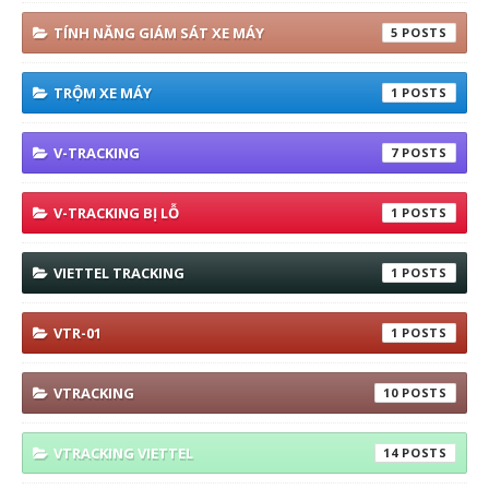
TÍNH NĂNG GIÁM SÁT XE MÁY
5
TRỘM XE MÁY
1
V-TRACKING
7
V-TRACKING BỊ LỖ
1
VIETTEL TRACKING
1
VTR-01
1
VTRACKING
10
VTRACKING VIETTEL
14