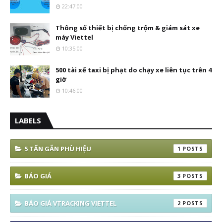
22:47:00
Thông số thiết bị chống trộm & giám sát xe
máy Viettel
10:35:00
500 tài xế taxi bị phạt do chạy xe liên tục trên 4
giờ
10:46:00
LABELS
5 TẤN GẮN PHÙ HIỆU
1
BÁO GIÁ
3
BÁO GIÁ VTRACKING VIETTEL
2