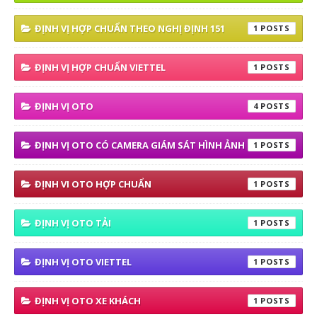
ĐỊNH VỊ HỢP CHUẨN THEO NGHỊ ĐỊNH 151
1
ĐỊNH VỊ HỢP CHUẨN VIETTEL
1
ĐỊNH VỊ OTO
4
ĐỊNH VỊ OTO CÓ CAMERA GIÁM SÁT HÌNH ẢNH
1
ĐỊNH VI OTO HỢP CHUẨN
1
ĐỊNH VỊ OTO TẢI
1
ĐỊNH VỊ OTO VIETTEL
1
ĐỊNH VỊ OTO XE KHÁCH
1