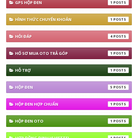
GPS HỘP ĐEN
1
HÌNH THỨC CHUYỂN KHOẢN
1
HỎI ĐÁP
4
HỐ SƠ MUA OTO TRẢ GÓP
1
HỖ TRỢ
1
HỘP ĐEN
5
HỘP ĐEN HỢP CHUẨN
1
HỘP ĐEN OTO
1
1