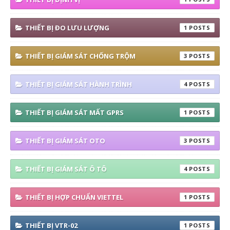
THIẾT BỊ ĐO LƯU LƯỢNG
1
THIẾT BỊ GIÁM SÁT CHỐNG TRỘM
3
THIẾT BỊ GIÁM SÁT HÀNH TRÌNH
4
THIẾT BỊ GIÁM SÁT MẤT GPRS
1
THIẾT BỊ GIÁM SÁT OTO
3
THIẾT BỊ GIÁM SÁT Ô TÔ
4
THIẾT BỊ HỢP CHUẨN VIETTEL
1
THIẾT BỊ VTR-02
1