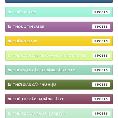
THIẾT BỊ X200
1
THÔNG TIN LÁI XE
1
THÔNG TƯ 09
1
THỜI GIAN CẤP DKKD VẬN TẢI TRỰC TUYẾN
1
THỜI GIAN CẤP LẠI BẰNG LÁI XE OTO
1
THỜI GIAN CẤP PHÙ HIỆU
1
THỦ TỤC CẤP LẠI BẰNG LÁI XE
1
THỦ TỤC CẤP PHÙ HIỆU XE TẢI
1