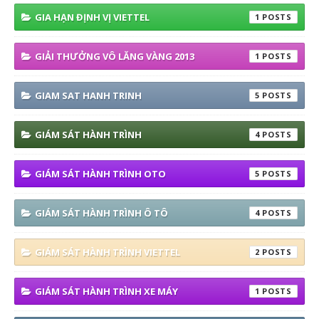
GIA HẠN ĐỊNH VỊ VIETTEL
1
GIẢI THƯỞNG VÔ LĂNG VÀNG 2013
1
GIAM SAT HANH TRINH
5
GIÁM SÁT HÀNH TRÌNH
4
GIÁM SÁT HÀNH TRÌNH OTO
5
GIÁM SÁT HÀNH TRÌNH Ô TÔ
4
GIÁM SÁT HÀNH TRÌNH VIETTEL
2
GIÁM SÁT HÀNH TRÌNH XE MÁY
1