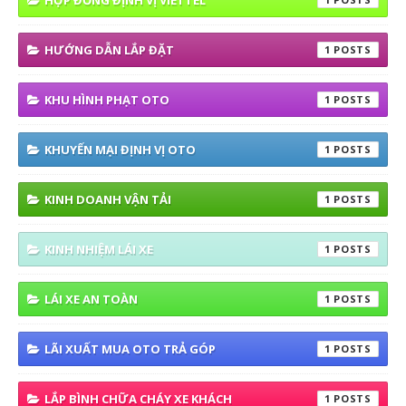
HỢP ĐỒNG ĐỊNH VỊ VIETTEL
HƯỚNG DẪN LẮP ĐẶT
1
KHU HÌNH PHẠT OTO
1
KHUYẾN MẠI ĐỊNH VỊ OTO
1
KINH DOANH VẬN TẢI
1
KINH NHIỆM LÁI XE
1
LÁI XE AN TOÀN
1
LÃI XUẤT MUA OTO TRẢ GÓP
1
LẮP BÌNH CHỮA CHÁY XE KHÁCH
1