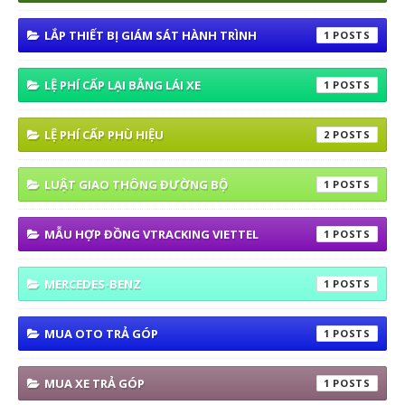
LẮP THIẾT BỊ GIÁM SÁT HÀNH TRÌNH
1
LỆ PHÍ CẤP LẠI BẰNG LÁI XE
1
LỆ PHÍ CẤP PHÙ HIỆU
2
LUẬT GIAO THÔNG ĐƯỜNG BỘ
1
MẪU HỢP ĐỒNG VTRACKING VIETTEL
1
MERCEDES-BENZ
1
MUA OTO TRẢ GÓP
1
MUA XE TRẢ GÓP
1