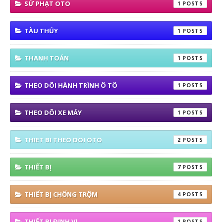
SỬ PHẠT OTO
1
TÀU THỦY
1
THANH TOÁN
1
THEO DÕI HÀNH TRÌNH Ô TÔ
1
THEO DÕI XE MÁY
1
THIET BI THEO DOI OTO
2
THIẾT BỊ
7
THIẾT BỊ CHỐNG TRỘM
4
THIẾT BỊ ĐỊNH VỊ
1