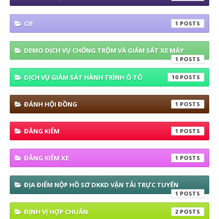
CIF
1
DEMO DỊCH VỤ CHỐNG TRỘM VÀ GIÁM SÁT XE MÁY
1
DỊCH VỤ GIÁM SÁT HÀNH TRÌNH Ô TÔ
10
ĐÁNH HỘI ĐỒNG
1
ĐĂNG KIỂM
1
ĐĂNG KIỂM XE
1
ĐỊA ĐIỂM NỘP HỒ SƠ DKKD VẬN TẢI TRỰC TUYẾN
1
ĐỊNH VỊ HỢP CHUẨN
2