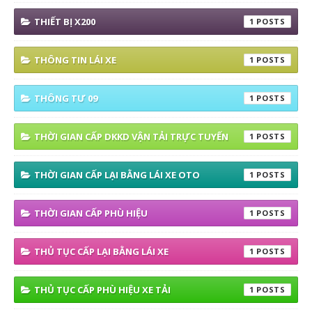
THIẾT BỊ X200
1
THÔNG TIN LÁI XE
1
THÔNG TƯ 09
1
THỜI GIAN CẤP DKKD VẬN TẢI TRỰC TUYẾN
1
THỜI GIAN CẤP LẠI BẰNG LÁI XE OTO
1
THỜI GIAN CẤP PHÙ HIỆU
1
THỦ TỤC CẤP LẠI BẰNG LÁI XE
1
THỦ TỤC CẤP PHÙ HIỆU XE TẢI
1