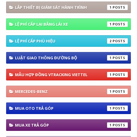
LẮP THIẾT BỊ GIÁM SÁT HÀNH TRÌNH
1
LỆ PHÍ CẤP LẠI BẰNG LÁI XE
1
LỆ PHÍ CẤP PHÙ HIỆU
2
LUẬT GIAO THÔNG ĐƯỜNG BỘ
1
MẪU HỢP ĐỒNG VTRACKING VIETTEL
1
MERCEDES-BENZ
1
MUA OTO TRẢ GÓP
1
MUA XE TRẢ GÓP
1