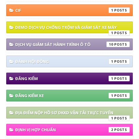
CIF
1
DEMO DỊCH VỤ CHỐNG TRỘM VÀ GIÁM SÁT XE MÁY
1
DỊCH VỤ GIÁM SÁT HÀNH TRÌNH Ô TÔ
10
ĐÁNH HỘI ĐỒNG
1
ĐĂNG KIỂM
1
ĐĂNG KIỂM XE
1
ĐỊA ĐIỂM NỘP HỒ SƠ DKKD VẬN TẢI TRỰC TUYẾN
1
ĐỊNH VỊ HỢP CHUẨN
2