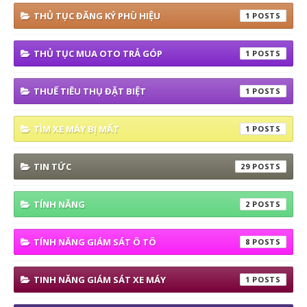
THỦ TỤC ĐĂNG KÝ PHÙ HIỆU
1
THỦ TỤC MUA OTO TRẢ GÓP
1
THUẾ TIÊU THỤ ĐẶT BIỆT
1
TÌM XE MÁY BỊ MẤT
1
TIN TỨC
29
TÍNH NĂNG
2
TÍNH NĂNG GIÁM SÁT Ô TÔ
8
TINH NĂNG GIÁM SÁT XE MÁY
1