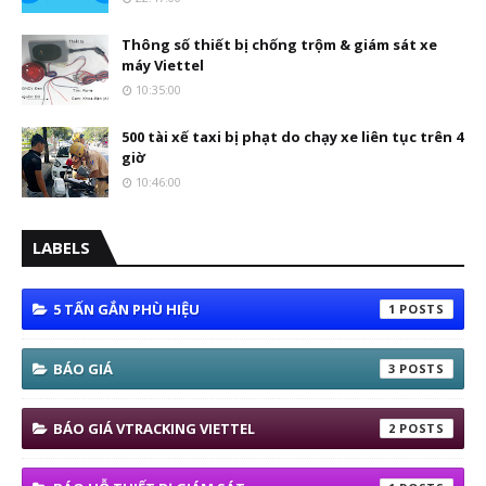
Thông số thiết bị chống trộm & giám sát xe
máy Viettel
10:35:00
500 tài xế taxi bị phạt do chạy xe liên tục trên 4
giờ
10:46:00
LABELS
5 TẤN GẮN PHÙ HIỆU
1
BÁO GIÁ
3
BÁO GIÁ VTRACKING VIETTEL
2