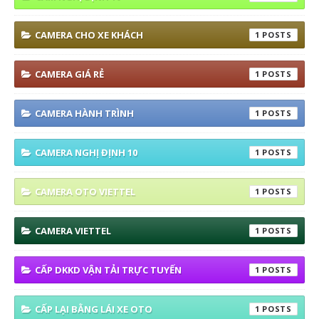
CAMERA CHO XE KHÁCH
1
CAMERA GIÁ RẺ
1
CAMERA HÀNH TRÌNH
1
CAMERA NGHỊ ĐỊNH 10
1
CAMERA OTO VIETTEL
1
CAMERA VIETTEL
1
CẤP DKKD VẬN TẢI TRỰC TUYẾN
1
CẤP LẠI BẰNG LÁI XE OTO
1