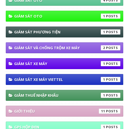
GIAM SAT OTO
4
GIÁM SÁT OTO
1
GIÁM SÁT PHƯƠNG TIỆN
1
GIÁM SÁT VÀ CHỐNG TRỘM XE MÁY
2
GIÁM SÁT XE MÁY
1
GIÁM SÁT XE MÁY VIETTEL
1
GIẢM THUẾ NHẬP KHẨU
1
GIỚI THIỆU
11
GPS HỘP ĐEN
1