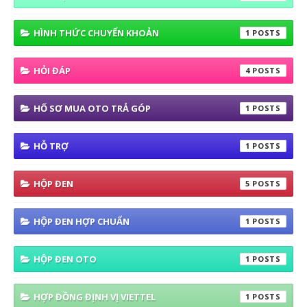
HÌNH THỨC CHUYỂN KHOẢN
1
HỎI ĐÁP
4
HỐ SƠ MUA OTO TRẢ GÓP
1
HỖ TRỢ
1
HỘP ĐEN
5
HỘP ĐEN HỢP CHUẨN
1
HỘP ĐEN OTO
1
HỢP ĐỒNG ĐỊNH VỊ VIETTEL
1