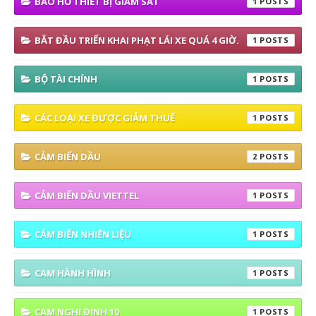
BÁO HỖ THIẾT BỊ GIÁM SÁT
1
BẮT ĐẦU TRIỂN KHAI PHẠT LÁI XE QUÁ 4 GIỜ.
1
BỘ TÀI CHÍNH
1
CÁC LOẠI XE ĐƯỢC GIẢM THUẾ
1
CẢM BIẾN DẦU
2
CẢM BIẾN DẦU VIETTEL
1
CẢM BIẾN NHIÊN LIỆU
1
CAM HÀNH HÌNH
1
CAM NGHỊ ĐỊNH 10
1