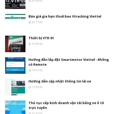
20:56:00
Báo giá gia hạn thuê bao Vtracking Viettel
23:17:00
Thiết bị VTR-01
14:28:00
Hướng đẫn lắp đặt Smartmotor Viettel - Không
có Remote
15:01:00
Hướng dẫn cập nhật thông tin lái xe
11:09:00
Thủ tục cấp kinh doanh vận tải bằng xe ô tô
trực tuyến
22:47:00