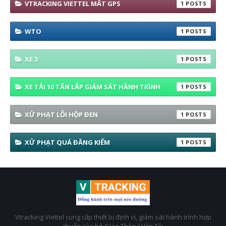
VTRACKING VIETTEL MẤT GPS
1
WTO
1
XE 3
1
XE TẢI 10 TẤN LẮP GIÁM SÁT HÀNH TRÌNH
1
XỬ PHẠT LỖI HỘP ĐEN
1
XỬ PHẠT QUÁ ĐĂNG KIỂM
1
Vtracking Viettel cung cấp thiết bị định vị, giám sát hành trình hợp