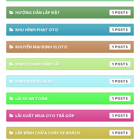
HƯỚNG DẪN LẮP ĐẶT
1
KHU HÌNH PHẠT OTO
1
KHUYẾN MẠI ĐỊNH VỊ OTO
1
KINH DOANH VẬN TẢI
1
KINH NHIỆM LÁI XE
1
LÁI XE AN TOÀN
1
LÃI XUẤT MUA OTO TRẢ GÓP
1
LẮP BÌNH CHỮA CHÁY XE KHÁCH
1