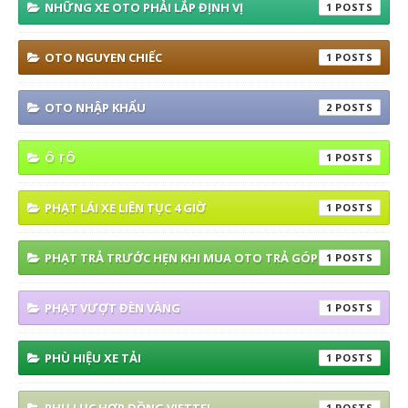
NHỮNG XE OTO PHẢI LẮP ĐỊNH VỊ
1
OTO NGUYEN CHIẾC
1
OTO NHẬP KHẨU
2
Ô TÔ
1
PHẠT LÁI XE LIÊN TỤC 4 GIỜ
1
PHẠT TRẢ TRƯỚC HẸN KHI MUA OTO TRẢ GÓP
1
PHẠT VƯỢT ĐÈN VÀNG
1
PHÙ HIỆU XE TẢI
1
1