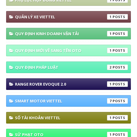
PHỤ LỤC HỢP ĐỒNG VIETTEL
QUẢN LÝ XE VIETTEL
1
QUY ĐỊNH KINH DOANH VẬN TẢI
1
QUY ĐỊNH MỚI VỀ SANG TÊN OTO
1
QUY ĐỊNH PHÁP LUẬT
2
RANGE ROVER EVOQUE 2.0
1
SMART MOTOR VIETTEL
7
SỐ TÀI KHOẢN VIETTEL
1
SỬ PHẠT OTO
1