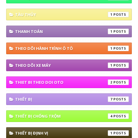
TÀU THỦY
1
THANH TOÁN
1
THEO DÕI HÀNH TRÌNH Ô TÔ
1
THEO DÕI XE MÁY
1
THIET BI THEO DOI OTO
2
THIẾT BỊ
7
THIẾT BỊ CHỐNG TRỘM
4
THIẾT BỊ ĐỊNH VỊ
1