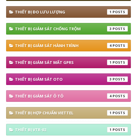
THIẾT BỊ ĐO LƯU LƯỢNG
1
THIẾT BỊ GIÁM SÁT CHỐNG TRỘM
3
THIẾT BỊ GIÁM SÁT HÀNH TRÌNH
4
THIẾT BỊ GIÁM SÁT MẤT GPRS
1
THIẾT BỊ GIÁM SÁT OTO
3
THIẾT BỊ GIÁM SÁT Ô TÔ
4
THIẾT BỊ HỢP CHUẨN VIETTEL
1
THIẾT BỊ VTR-02
1