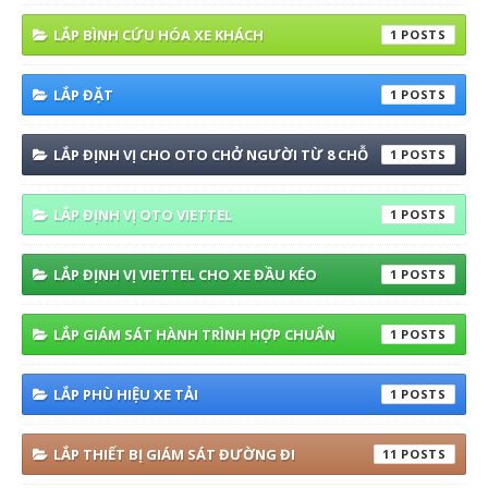
LẮP BÌNH CỨU HÓA XE KHÁCH
1
LẮP ĐẶT
1
LẮP ĐỊNH VỊ CHO OTO CHỞ NGƯỜI TỪ 8 CHỖ
1
LẮP ĐỊNH VỊ OTO VIETTEL
1
LẮP ĐỊNH VỊ VIETTEL CHO XE ĐẦU KÉO
1
LẮP GIÁM SÁT HÀNH TRÌNH HỢP CHUẨN
1
LẮP PHÙ HIỆU XE TẢI
1
LẮP THIẾT BỊ GIÁM SÁT ĐƯỜNG ĐI
11