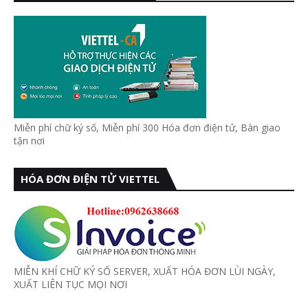
Miễn phí chữ ký số, Miễn phí 300 Hóa đơn điện tử, Bàn giao
tận nơi
HÓA ĐƠN ĐIỆN TỬ VIETTEL
MIỄN KHÍ CHỮ KÝ SỐ SERVER, XUẤT HÓA ĐƠN LÙI NGÀY,
XUẤT LIÊN TỤC MỌI NƠI