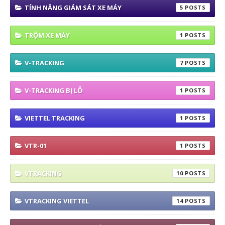
TÍNH NĂNG GIÁM SÁT XE MÁY
5
TRỘM XE MÁY
1
V-TRACKING
7
V-TRACKING BỊ LỖ
1
VIETTEL TRACKING
1
VTR-01
1
VTRACKING
10
VTRACKING VIETTEL
14