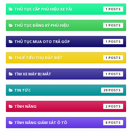
THỦ TỤC CẤP PHÙ HIỆU XE TẢI
1
THỦ TỤC ĐĂNG KÝ PHÙ HIỆU
1
THỦ TỤC MUA OTO TRẢ GÓP
1
THUẾ TIÊU THỤ ĐẶT BIỆT
1
TÌM XE MÁY BỊ MẤT
1
TIN TỨC
29
TÍNH NĂNG
2
TÍNH NĂNG GIÁM SÁT Ô TÔ
8