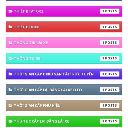
THIẾT BỊ VTR-02
1
THIẾT BỊ X200
1
THÔNG TIN LÁI XE
1
THÔNG TƯ 09
1
THỜI GIAN CẤP DKKD VẬN TẢI TRỰC TUYẾN
1
THỜI GIAN CẤP LẠI BẰNG LÁI XE OTO
1
THỜI GIAN CẤP PHÙ HIỆU
1
THỦ TỤC CẤP LẠI BẰNG LÁI XE
1