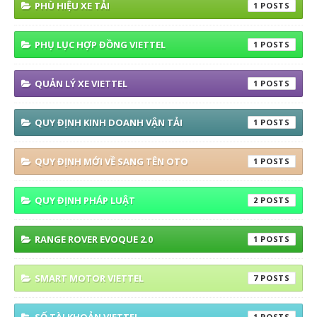
PHÙ HIỆU XE TẢI
1
PHỤ LỤC HỢP ĐỒNG VIETTEL
1
QUẢN LÝ XE VIETTEL
1
QUY ĐỊNH KINH DOANH VẬN TẢI
1
QUY ĐỊNH MỚI VỀ SANG TÊN OTO
1
QUY ĐỊNH PHÁP LUẬT
2
RANGE ROVER EVOQUE 2.0
1
SMART MOTOR VIETTEL
7
1