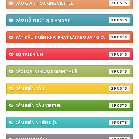
BÁO GIÁ VTRACKING VIETTEL
2
BÁO HỖ THIẾT BỊ GIÁM SÁT
1
BẮT ĐẦU TRIỂN KHAI PHẠT LÁI XE QUÁ 4 GIỜ.
1
BỘ TÀI CHÍNH
1
CÁC LOẠI XE ĐƯỢC GIẢM THUẾ
1
CẢM BIẾN DẦU
2
CẢM BIẾN DẦU VIETTEL
1
CẢM BIẾN NHIÊN LIỆU
1