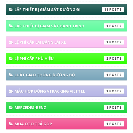
LẮP THIẾT BỊ GIÁM SÁT ĐƯỜNG ĐI
11
LẮP THIẾT BỊ GIÁM SÁT HÀNH TRÌNH
1
LỆ PHÍ CẤP LẠI BẰNG LÁI XE
1
LỆ PHÍ CẤP PHÙ HIỆU
2
LUẬT GIAO THÔNG ĐƯỜNG BỘ
1
MẪU HỢP ĐỒNG VTRACKING VIETTEL
1
MERCEDES-BENZ
1
MUA OTO TRẢ GÓP
1