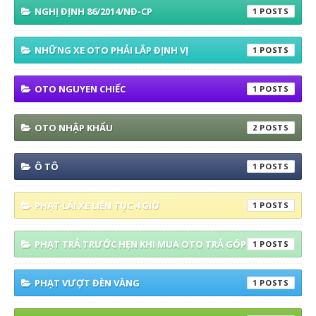
NGHỊ ĐỊNH 86/2014/NĐ-CP
1
NHỮNG XE OTO PHẢI LẮP ĐỊNH VỊ
1
OTO NGUYEN CHIẾC
1
OTO NHẬP KHẨU
2
Ô TÔ
1
PHẠT LÁI XE LIÊN TỤC 4 GIỜ
1
PHẠT TRẢ TRƯỚC HẸN KHI MUA OTO TRẢ GÓP
1
PHẠT VƯỢT ĐÈN VÀNG
1