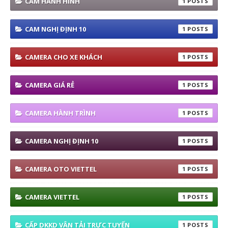
CAM HÀNH HÌNH
1
CAM NGHỊ ĐỊNH 10
1
CAMERA CHO XE KHÁCH
1
CAMERA GIÁ RẺ
1
CAMERA HÀNH TRÌNH
1
CAMERA NGHỊ ĐỊNH 10
1
CAMERA OTO VIETTEL
1
CAMERA VIETTEL
1
CẤP DKKD VẬN TẢI TRỰC TUYẾN
1