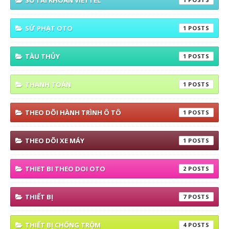
SỐ TÀI KHOẢN VIETTEL
SỬ PHẠT OTO
1
TÀU THỦY
1
THANH TOÁN
1
THEO DÕI HÀNH TRÌNH Ô TÔ
1
THEO DÕI XE MÁY
1
THIET BI THEO DOI OTO
2
THIẾT BỊ
7
THIẾT BỊ CHỐNG TRỘM
4