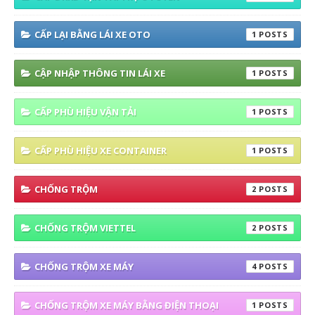
CẤP LẠI BẰNG LÁI XE OTO
1
CẬP NHẬP THÔNG TIN LÁI XE
1
CẤP PHÙ HIỆU VẬN TẢI
1
CẤP PHÙ HIỆU XE CONTAINER
1
CHỐNG TRỘM
2
CHỐNG TRỘM VIETTEL
2
CHỐNG TRỘM XE MÁY
4
CHỐNG TRỘM XE MÁY BẰNG ĐIỆN THOẠI
1