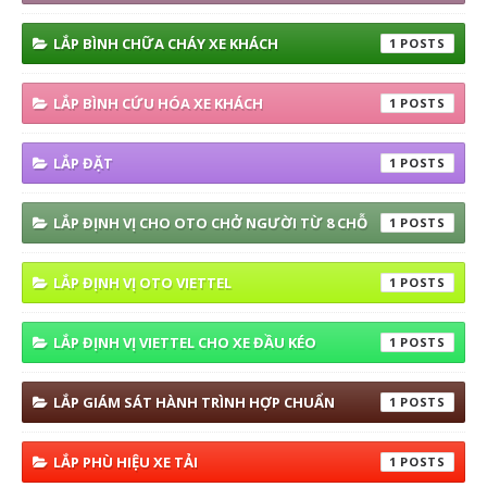
LẮP BÌNH CHỮA CHÁY XE KHÁCH
1
LẮP BÌNH CỨU HÓA XE KHÁCH
1
LẮP ĐẶT
1
LẮP ĐỊNH VỊ CHO OTO CHỞ NGƯỜI TỪ 8 CHỖ
1
LẮP ĐỊNH VỊ OTO VIETTEL
1
LẮP ĐỊNH VỊ VIETTEL CHO XE ĐẦU KÉO
1
LẮP GIÁM SÁT HÀNH TRÌNH HỢP CHUẨN
1
LẮP PHÙ HIỆU XE TẢI
1