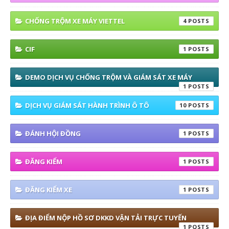
CHỐNG TRỘM XE MÁY VIETTEL
4
CIF
1
DEMO DỊCH VỤ CHỐNG TRỘM VÀ GIÁM SÁT XE MÁY
1
DỊCH VỤ GIÁM SÁT HÀNH TRÌNH Ô TÔ
10
ĐÁNH HỘI ĐỒNG
1
ĐĂNG KIỂM
1
ĐĂNG KIỂM XE
1
ĐỊA ĐIỂM NỘP HỒ SƠ DKKD VẬN TẢI TRỰC TUYẾN
1