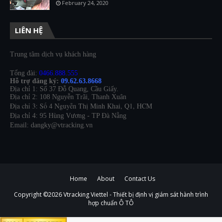
February 24, 2020
LIÊN HỆ
Trung tâm dịch vụ khách hàng
Tổng đài:
0466.888.555
Hỗ trợ đăng ký:
09.62.63.8668
Địa chỉ 1: Số 37 Đỗ Quang, Cầu Giấy.
Địa chỉ 2: 108 Nguyễn Trãi, Thanh Xuân
Địa chỉ 3: Số 4 Nguyễn Thị Minh Khai, Q1, HCM
Địa chỉ 4: 95 Hùng Vương - TP Đà Nẵng
Email: dangky@vtracking.vn
Home
About
Contact Us
Copyright ©
2026
Vtracking Viettel - Thiết bị định vị giám sát hành trình
hợp chuẩn Ô TÔ