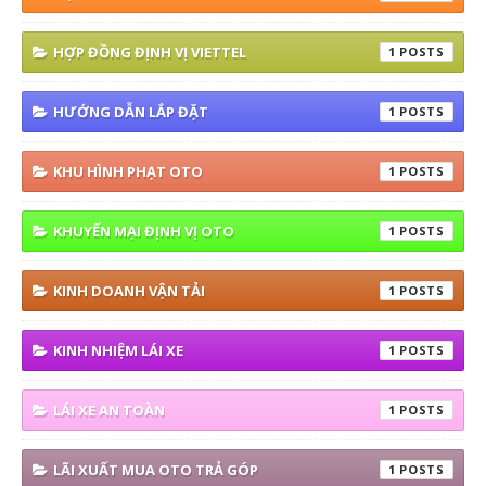
HỢP ĐỒNG ĐỊNH VỊ VIETTEL
1
HƯỚNG DẪN LẮP ĐẶT
1
KHU HÌNH PHẠT OTO
1
KHUYẾN MẠI ĐỊNH VỊ OTO
1
KINH DOANH VẬN TẢI
1
KINH NHIỆM LÁI XE
1
LÁI XE AN TOÀN
1
LÃI XUẤT MUA OTO TRẢ GÓP
1