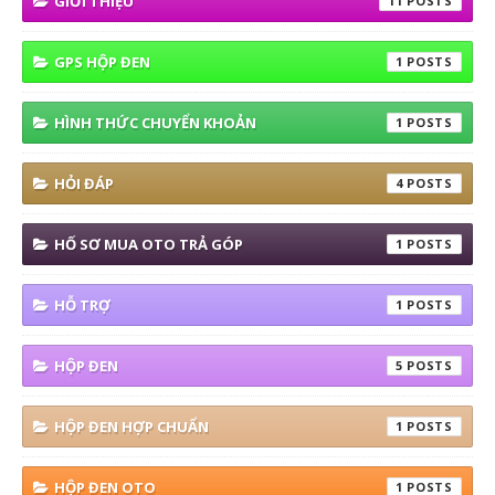
GIỚI THIỆU
11
GPS HỘP ĐEN
1
HÌNH THỨC CHUYỂN KHOẢN
1
HỎI ĐÁP
4
HỐ SƠ MUA OTO TRẢ GÓP
1
HỖ TRỢ
1
HỘP ĐEN
5
HỘP ĐEN HỢP CHUẨN
1
HỘP ĐEN OTO
1