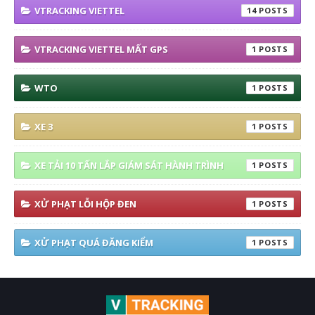
VTRACKING VIETTEL
14
VTRACKING VIETTEL MẤT GPS
1
WTO
1
XE 3
1
XE TẢI 10 TẤN LẮP GIÁM SÁT HÀNH TRÌNH
1
XỬ PHẠT LỖI HỘP ĐEN
1
XỬ PHẠT QUÁ ĐĂNG KIỂM
1