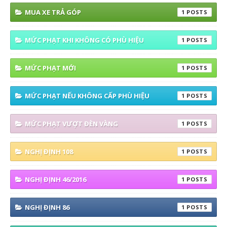
MUA XE TRẢ GÓP
1
MỨC PHẠT KHI KHÔNG CÓ PHÙ HIỆU
1
MỨC PHẠT MỚI
1
MỨC PHẠT NẾU KHÔNG CẤP PHÙ HIỆU
1
MỨC PHẠT VƯỢT ĐÈN VÀNG
1
NGHỊ ĐỊNH 108
1
NGHỊ ĐỊNH 46/2016
1
NGHỊ ĐỊNH 86
1