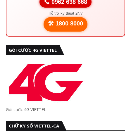
📞 0962 638 668
Hỗ trợ kỹ thuật 24/7
🛠️ 1800 8000
GÓI CƯỚC 4G VIETTEL
Gói cước 4G VIETTEL
CHỮ KÝ SỐ VIETTEL-CA