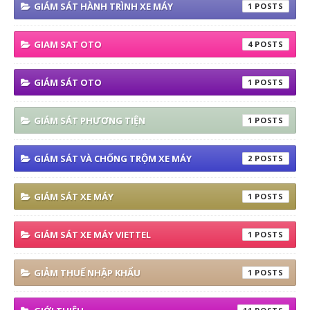
GIÁM SÁT HÀNH TRÌNH XE MÁY
1
GIAM SAT OTO
4
GIÁM SÁT OTO
1
GIÁM SÁT PHƯƠNG TIỆN
1
GIÁM SÁT VÀ CHỐNG TRỘM XE MÁY
2
GIÁM SÁT XE MÁY
1
GIÁM SÁT XE MÁY VIETTEL
1
GIẢM THUẾ NHẬP KHẨU
1