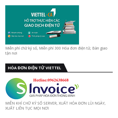
Miễn phí chữ ký số, Miễn phí 300 Hóa đơn điện tử, Bàn giao
tận nơi
HÓA ĐƠN ĐIỆN TỬ VIETTEL
MIỄN KHÍ CHỮ KÝ SỐ SERVER, XUẤT HÓA ĐƠN LÙI NGÀY,
XUẤT LIÊN TỤC MỌI NƠI