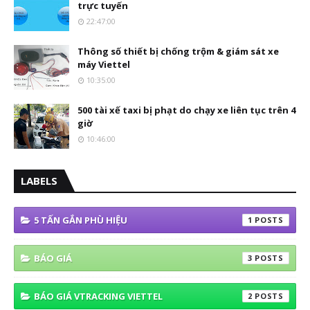
trực tuyến
22:47:00
Thông số thiết bị chống trộm & giám sát xe
máy Viettel
10:35:00
500 tài xế taxi bị phạt do chạy xe liên tục trên 4
giờ
10:46:00
LABELS
5 TẤN GẮN PHÙ HIỆU
1
BÁO GIÁ
3
BÁO GIÁ VTRACKING VIETTEL
2