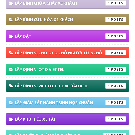
LẮP BÌNH CHỮA CHÁY XE KHÁCH
1
LẮP BÌNH CỨU HÓA XE KHÁCH
1
LẮP ĐẶT
1
LẮP ĐỊNH VỊ CHO OTO CHỞ NGƯỜI TỪ 8 CHỖ
1
LẮP ĐỊNH VỊ OTO VIETTEL
1
LẮP ĐỊNH VỊ VIETTEL CHO XE ĐẦU KÉO
1
LẮP GIÁM SÁT HÀNH TRÌNH HỢP CHUẨN
1
LẮP PHÙ HIỆU XE TẢI
1