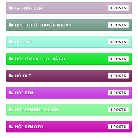
GPS HỘP ĐEN
1
HÌNH THỨC CHUYỂN KHOẢN
1
HỎI ĐÁP
4
HỐ SƠ MUA OTO TRẢ GÓP
1
HỖ TRỢ
1
HỘP ĐEN
5
HỘP ĐEN HỢP CHUẨN
1
HỘP ĐEN OTO
1