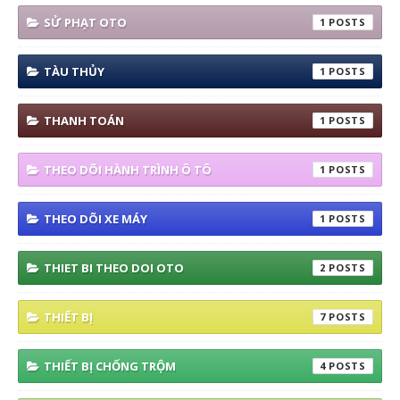
SỬ PHẠT OTO
1
TÀU THỦY
1
THANH TOÁN
1
THEO DÕI HÀNH TRÌNH Ô TÔ
1
THEO DÕI XE MÁY
1
THIET BI THEO DOI OTO
2
THIẾT BỊ
7
THIẾT BỊ CHỐNG TRỘM
4