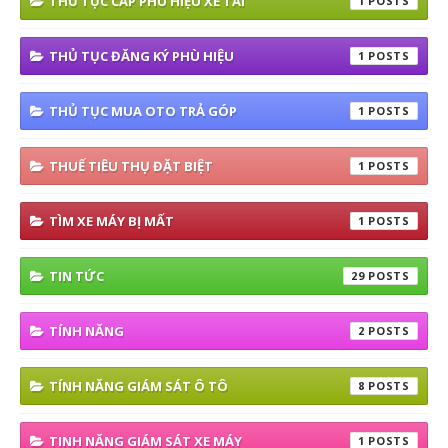
THỦ TỤC CẤP PHÙ HIỆU XE TẢI
1
THỦ TỤC ĐĂNG KÝ PHÙ HIỆU
1
THỦ TỤC MUA OTO TRẢ GÓP
1
THUẾ TIÊU THỤ ĐẶT BIỆT
1
TÌM XE MÁY BỊ MẤT
1
TIN TỨC
29
TÍNH NĂNG
2
TÍNH NĂNG GIÁM SÁT Ô TÔ
8
TINH NĂNG GIÁM SÁT XE MÁY
1