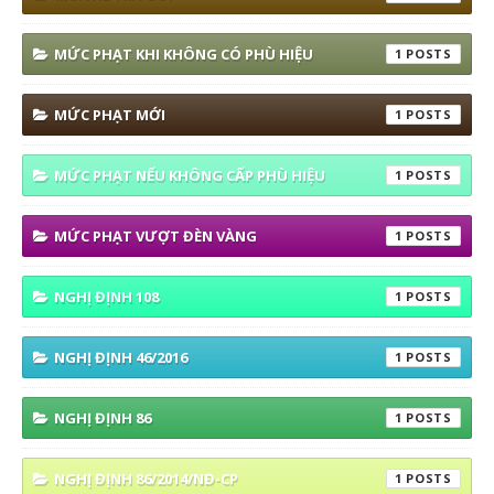
MỨC PHẠT KHI KHÔNG CÓ PHÙ HIỆU
1
MỨC PHẠT MỚI
1
MỨC PHẠT NẾU KHÔNG CẤP PHÙ HIỆU
1
MỨC PHẠT VƯỢT ĐÈN VÀNG
1
NGHỊ ĐỊNH 108
1
NGHỊ ĐỊNH 46/2016
1
NGHỊ ĐỊNH 86
1
NGHỊ ĐỊNH 86/2014/NĐ-CP
1