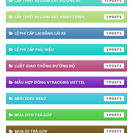
LẮP THIẾT BỊ GIÁM SÁT ĐƯỜNG ĐI
11
LẮP THIẾT BỊ GIÁM SÁT HÀNH TRÌNH
1
LỆ PHÍ CẤP LẠI BẰNG LÁI XE
1
LỆ PHÍ CẤP PHÙ HIỆU
2
LUẬT GIAO THÔNG ĐƯỜNG BỘ
1
MẪU HỢP ĐỒNG VTRACKING VIETTEL
1
MERCEDES-BENZ
1
MUA OTO TRẢ GÓP
1
MUA XE TRẢ GÓP
1