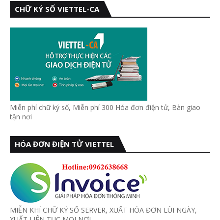
CHỮ KÝ SỐ VIETTEL-CA
Miễn phí chữ ký số, Miễn phí 300 Hóa đơn điện tử, Bàn giao
tận nơi
HÓA ĐƠN ĐIỆN TỬ VIETTEL
MIỄN KHÍ CHỮ KÝ SỐ SERVER, XUẤT HÓA ĐƠN LÙI NGÀY,
XUẤT LIÊN TỤC MỌI NƠI