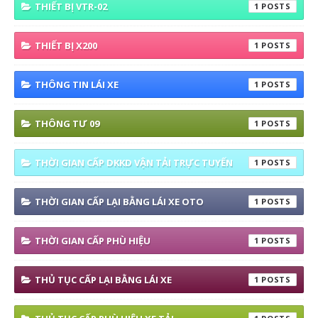
THIẾT BỊ VTR-02
1
THIẾT BỊ X200
1
THÔNG TIN LÁI XE
1
THÔNG TƯ 09
1
THỜI GIAN CẤP DKKD VẬN TẢI TRỰC TUYẾN
1
THỜI GIAN CẤP LẠI BẰNG LÁI XE OTO
1
THỜI GIAN CẤP PHÙ HIỆU
1
THỦ TỤC CẤP LẠI BẰNG LÁI XE
1