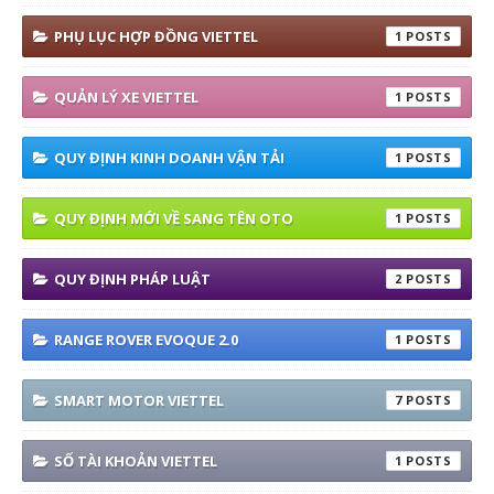
PHỤ LỤC HỢP ĐỒNG VIETTEL
1
QUẢN LÝ XE VIETTEL
1
QUY ĐỊNH KINH DOANH VẬN TẢI
1
QUY ĐỊNH MỚI VỀ SANG TÊN OTO
1
QUY ĐỊNH PHÁP LUẬT
2
RANGE ROVER EVOQUE 2.0
1
SMART MOTOR VIETTEL
7
SỐ TÀI KHOẢN VIETTEL
1