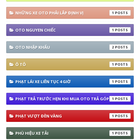
NHỮNG XE OTO PHẢI LẮP ĐỊNH VỊ
1
OTO NGUYEN CHIẾC
1
OTO NHẬP KHẨU
2
Ô TÔ
1
PHẠT LÁI XE LIÊN TỤC 4 GIỜ
1
PHẠT TRẢ TRƯỚC HẸN KHI MUA OTO TRẢ GÓP
1
PHẠT VƯỢT ĐÈN VÀNG
1
PHÙ HIỆU XE TẢI
1