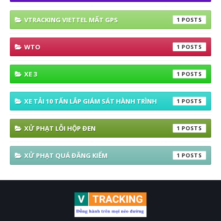
VTRACKING VIETTEL MẤT GPS
1
WTO
1
XE 3
1
XE TẢI 10 TẤN LẮP GIÁM SÁT HÀNH TRÌNH
1
XỬ PHẠT LỖI HỘP ĐEN
1
XỬ PHẠT QUÁ ĐĂNG KIỂM
1