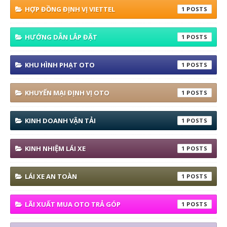
HỢP ĐỒNG ĐỊNH VỊ VIETTEL
1
HƯỚNG DẪN LẮP ĐẶT
1
KHU HÌNH PHẠT OTO
1
KHUYẾN MẠI ĐỊNH VỊ OTO
1
KINH DOANH VẬN TẢI
1
KINH NHIỆM LÁI XE
1
LÁI XE AN TOÀN
1
LÃI XUẤT MUA OTO TRẢ GÓP
1