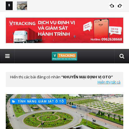
ình có
lắp thiết bị giám sát hành trình ghi nhận hình ảnh lái xe cho ô
Báo
CAM NGHỊ ĐỊNH 10
tô chở người từ 8 chỗ
Hiển thị các bài đăng có nhãn
KHUYẾN MẠI ĐỊNH VỊ OTO
Hiển thị tất cả
TÍNH NĂNG GIÁM SÁT Ô TÔ