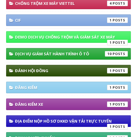
CHỐNG TRỘM XE MÁY VIETTEL
4
CIF
1
DEMO DỊCH VỤ CHỐNG TRỘM VÀ GIÁM SÁT XE MÁY
1
DỊCH VỤ GIÁM SÁT HÀNH TRÌNH Ô TÔ
10
ĐÁNH HỘI ĐỒNG
1
ĐĂNG KIỂM
1
ĐĂNG KIỂM XE
1
ĐỊA ĐIỂM NỘP HỒ SƠ DKKD VẬN TẢI TRỰC TUYẾN
1