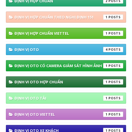
ĐỊNH VỊ HỢP CHUẨN
2
ĐỊNH VỊ HỢP CHUẨN THEO NGHỊ ĐỊNH 151
1
ĐỊNH VỊ HỢP CHUẨN VIETTEL
1
ĐỊNH VỊ OTO
4
ĐỊNH VỊ OTO CÓ CAMERA GIÁM SÁT HÌNH ẢNH
1
ĐỊNH VI OTO HỢP CHUẨN
1
ĐỊNH VỊ OTO TẢI
1
ĐỊNH VỊ OTO VIETTEL
1
ĐỊNH VỊ OTO XE KHÁCH
1