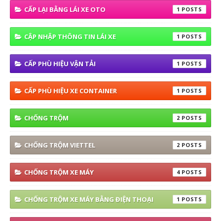
CẤP LẠI BẰNG LÁI XE OTO
1
CẬP NHẬP THÔNG TIN LÁI XE
1
CẤP PHÙ HIỆU VẬN TẢI
1
CẤP PHÙ HIỆU XE CONTAINER
1
CHỐNG TRỘM
2
CHỐNG TRỘM VIETTEL
2
CHỐNG TRỘM XE MÁY
4
CHỐNG TRỘM XE MÁY BẰNG ĐIỆN THOẠI
1