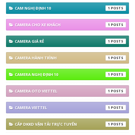
CAM NGHỊ ĐỊNH 10
1
CAMERA CHO XE KHÁCH
1
CAMERA GIÁ RẺ
1
CAMERA HÀNH TRÌNH
1
CAMERA NGHỊ ĐỊNH 10
1
CAMERA OTO VIETTEL
1
CAMERA VIETTEL
1
CẤP DKKD VẬN TẢI TRỰC TUYẾN
1