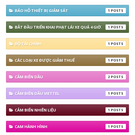
BÁO HỖ THIẾT BỊ GIÁM SÁT
1
BẮT ĐẦU TRIỂN KHAI PHẠT LÁI XE QUÁ 4 GIỜ.
1
BỘ TÀI CHÍNH
1
CÁC LOẠI XE ĐƯỢC GIẢM THUẾ
1
CẢM BIẾN DẦU
2
CẢM BIẾN DẦU VIETTEL
1
CẢM BIẾN NHIÊN LIỆU
1
CAM HÀNH HÌNH
1