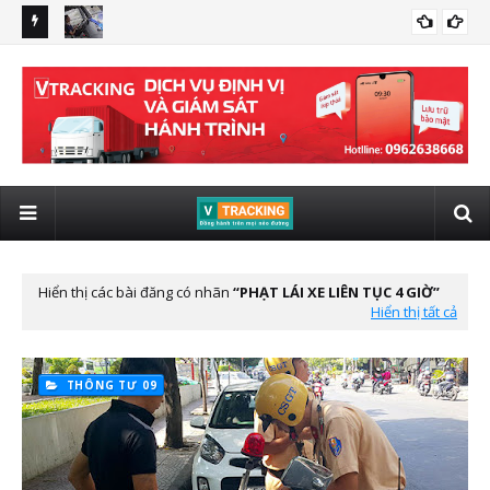
 giám sát
Quy định xe kinh doanh vận tải lắp giám sát hành trình có
lắp
LẮP ĐỊNH VỊ VIETTEL CHO XE ĐẦU KÉO
hình ảnh từ 01/01/2025
tô 
Hiển thị các bài đăng có nhãn
PHẠT LÁI XE LIÊN TỤC 4 GIỜ
Hiển thị tất cả
THÔNG TƯ 09