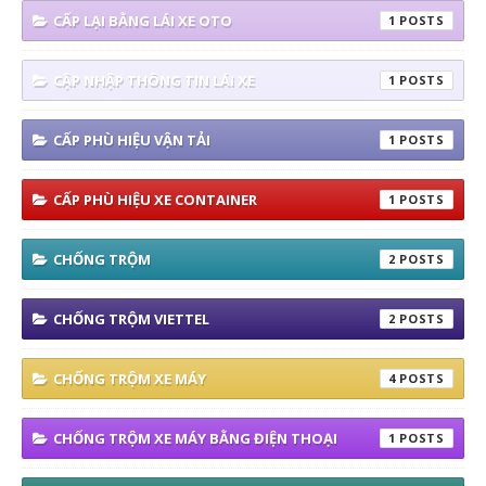
CẤP LẠI BẰNG LÁI XE OTO
1
CẬP NHẬP THÔNG TIN LÁI XE
1
CẤP PHÙ HIỆU VẬN TẢI
1
CẤP PHÙ HIỆU XE CONTAINER
1
CHỐNG TRỘM
2
CHỐNG TRỘM VIETTEL
2
CHỐNG TRỘM XE MÁY
4
CHỐNG TRỘM XE MÁY BẰNG ĐIỆN THOẠI
1