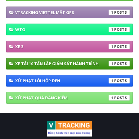
VTRACKING VIETTEL MẤT GPS
1
WTO
1
XE 3
1
XE TẢI 10 TẤN LẮP GIÁM SÁT HÀNH TRÌNH
1
XỬ PHẠT LỖI HỘP ĐEN
1
XỬ PHẠT QUÁ ĐĂNG KIỂM
1