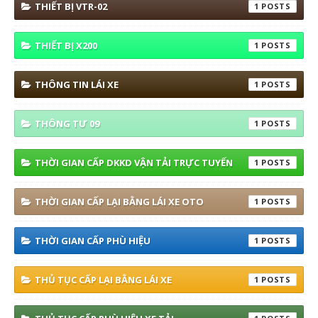
THIẾT BỊ VTR-02
1
THIẾT BỊ X200
1
THÔNG TIN LÁI XE
1
THÔNG TƯ 09
1
THỜI GIAN CẤP DKKD VẬN TẢI TRỰC TUYẾN
1
THỜI GIAN CẤP LẠI BẰNG LÁI XE OTO
1
THỜI GIAN CẤP PHÙ HIỆU
1
THỦ TỤC CẤP LẠI BẰNG LÁI XE
1