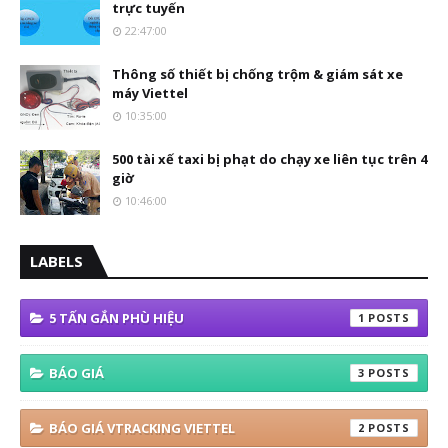
trực tuyến
22:47:00
Thông số thiết bị chống trộm & giám sát xe
máy Viettel
10:35:00
500 tài xế taxi bị phạt do chạy xe liên tục trên 4
giờ
10:46:00
LABELS
5 TẤN GẮN PHÙ HIỆU
1
BÁO GIÁ
3
BÁO GIÁ VTRACKING VIETTEL
2