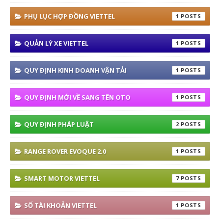
PHỤ LỤC HỢP ĐỒNG VIETTEL
1
QUẢN LÝ XE VIETTEL
1
QUY ĐỊNH KINH DOANH VẬN TẢI
1
QUY ĐỊNH MỚI VỀ SANG TÊN OTO
1
QUY ĐỊNH PHÁP LUẬT
2
RANGE ROVER EVOQUE 2.0
1
SMART MOTOR VIETTEL
7
SỐ TÀI KHOẢN VIETTEL
1