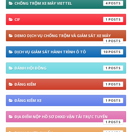
CHỐNG TRỘM XE MÁY VIETTEL
4
CIF
1
DEMO DỊCH VỤ CHỐNG TRỘM VÀ GIÁM SÁT XE MÁY
1
DỊCH VỤ GIÁM SÁT HÀNH TRÌNH Ô TÔ
10
ĐÁNH HỘI ĐỒNG
1
ĐĂNG KIỂM
1
ĐĂNG KIỂM XE
1
ĐỊA ĐIỂM NỘP HỒ SƠ DKKD VẬN TẢI TRỰC TUYẾN
1