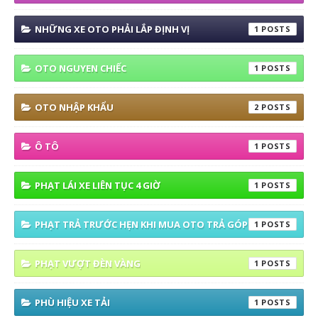
NHỮNG XE OTO PHẢI LẮP ĐỊNH VỊ
1
OTO NGUYEN CHIẾC
1
OTO NHẬP KHẨU
2
Ô TÔ
1
PHẠT LÁI XE LIÊN TỤC 4 GIỜ
1
PHẠT TRẢ TRƯỚC HẸN KHI MUA OTO TRẢ GÓP
1
PHẠT VƯỢT ĐÈN VÀNG
1
PHÙ HIỆU XE TẢI
1