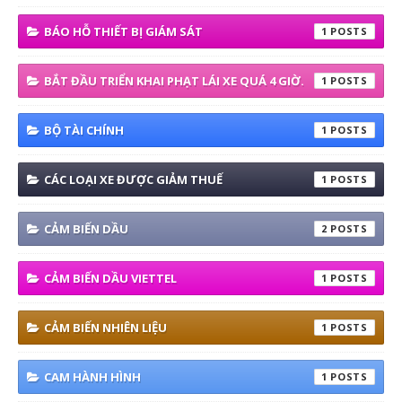
BÁO HỖ THIẾT BỊ GIÁM SÁT
1
BẮT ĐẦU TRIỂN KHAI PHẠT LÁI XE QUÁ 4 GIỜ.
1
BỘ TÀI CHÍNH
1
CÁC LOẠI XE ĐƯỢC GIẢM THUẾ
1
CẢM BIẾN DẦU
2
CẢM BIẾN DẦU VIETTEL
1
CẢM BIẾN NHIÊN LIỆU
1
CAM HÀNH HÌNH
1