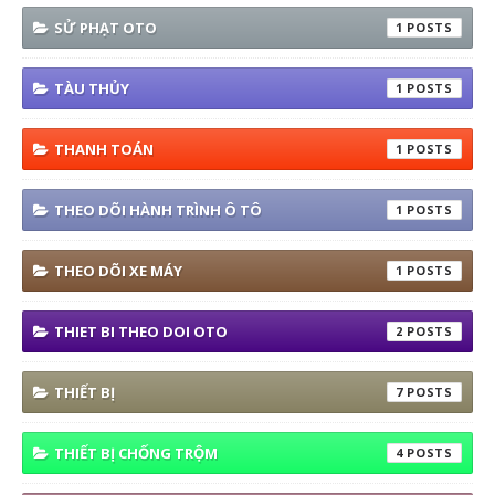
SỬ PHẠT OTO
1
TÀU THỦY
1
THANH TOÁN
1
THEO DÕI HÀNH TRÌNH Ô TÔ
1
THEO DÕI XE MÁY
1
THIET BI THEO DOI OTO
2
THIẾT BỊ
7
THIẾT BỊ CHỐNG TRỘM
4