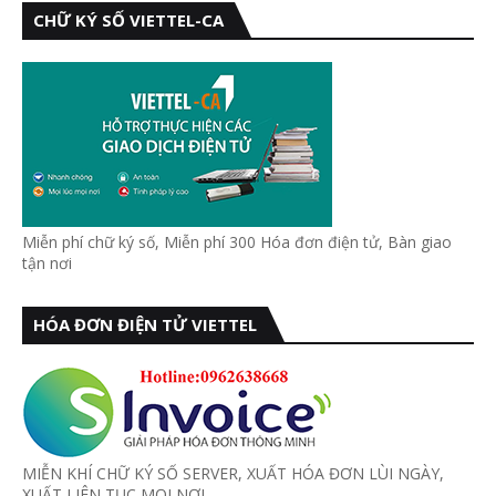
CHỮ KÝ SỐ VIETTEL-CA
Miễn phí chữ ký số, Miễn phí 300 Hóa đơn điện tử, Bàn giao
tận nơi
HÓA ĐƠN ĐIỆN TỬ VIETTEL
MIỄN KHÍ CHỮ KÝ SỐ SERVER, XUẤT HÓA ĐƠN LÙI NGÀY,
XUẤT LIÊN TỤC MỌI NƠI