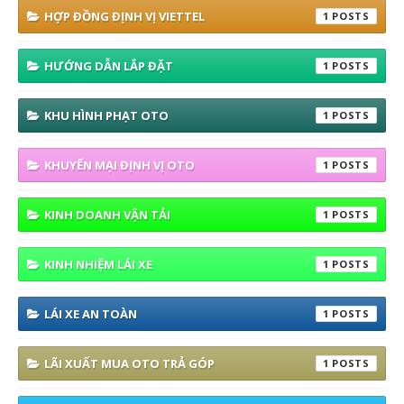
HỢP ĐỒNG ĐỊNH VỊ VIETTEL
1
HƯỚNG DẪN LẮP ĐẶT
1
KHU HÌNH PHẠT OTO
1
KHUYẾN MẠI ĐỊNH VỊ OTO
1
KINH DOANH VẬN TẢI
1
KINH NHIỆM LÁI XE
1
LÁI XE AN TOÀN
1
LÃI XUẤT MUA OTO TRẢ GÓP
1