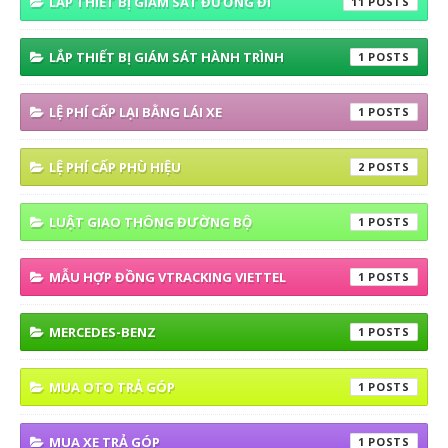
LẮP THIẾT BỊ GIÁM SÁT ĐƯỜNG ĐI
11
LẮP THIẾT BỊ GIÁM SÁT HÀNH TRÌNH
1
LỆ PHÍ CẤP LẠI BẰNG LÁI XE
1
LỆ PHÍ CẤP PHÙ HIỆU
2
LUẬT GIAO THÔNG ĐƯỜNG BỘ
1
MẪU HỢP ĐỒNG VTRACKING VIETTEL
1
MERCEDES-BENZ
1
MUA OTO TRẢ GÓP
1
MUA XE TRẢ GÓP
1