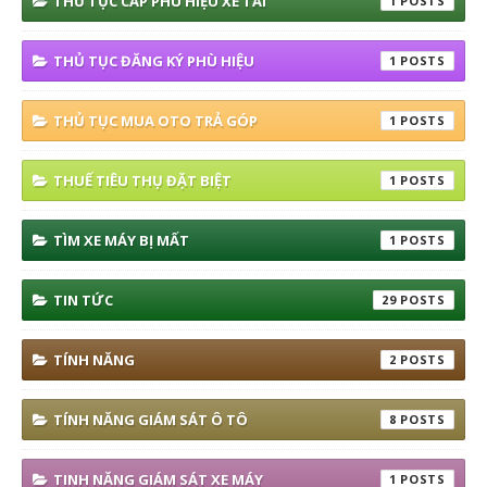
THỦ TỤC CẤP PHÙ HIỆU XE TẢI
1
THỦ TỤC ĐĂNG KÝ PHÙ HIỆU
1
THỦ TỤC MUA OTO TRẢ GÓP
1
THUẾ TIÊU THỤ ĐẶT BIỆT
1
TÌM XE MÁY BỊ MẤT
1
TIN TỨC
29
TÍNH NĂNG
2
TÍNH NĂNG GIÁM SÁT Ô TÔ
8
TINH NĂNG GIÁM SÁT XE MÁY
1