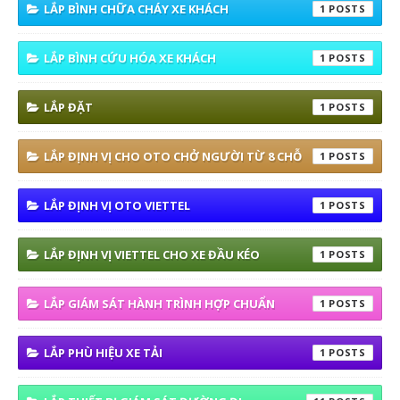
LẮP BÌNH CHỮA CHÁY XE KHÁCH
1
LẮP BÌNH CỨU HÓA XE KHÁCH
1
LẮP ĐẶT
1
LẮP ĐỊNH VỊ CHO OTO CHỞ NGƯỜI TỪ 8 CHỖ
1
LẮP ĐỊNH VỊ OTO VIETTEL
1
LẮP ĐỊNH VỊ VIETTEL CHO XE ĐẦU KÉO
1
LẮP GIÁM SÁT HÀNH TRÌNH HỢP CHUẨN
1
LẮP PHÙ HIỆU XE TẢI
1