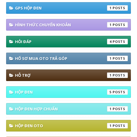
GPS HỘP ĐEN
1
HÌNH THỨC CHUYỂN KHOẢN
1
HỎI ĐÁP
4
HỐ SƠ MUA OTO TRẢ GÓP
1
HỖ TRỢ
1
HỘP ĐEN
5
HỘP ĐEN HỢP CHUẨN
1
HỘP ĐEN OTO
1