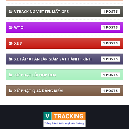
VTRACKING VIETTEL MẤT GPS
1
WTO
1
XE 3
1
XE TẢI 10 TẤN LẮP GIÁM SÁT HÀNH TRÌNH
1
XỬ PHẠT LỖI HỘP ĐEN
1
XỬ PHẠT QUÁ ĐĂNG KIỂM
1