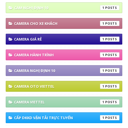
CAM NGHỊ ĐỊNH 10
1
CAMERA CHO XE KHÁCH
1
CAMERA GIÁ RẺ
1
CAMERA HÀNH TRÌNH
1
CAMERA NGHỊ ĐỊNH 10
1
CAMERA OTO VIETTEL
1
CAMERA VIETTEL
1
CẤP DKKD VẬN TẢI TRỰC TUYẾN
1