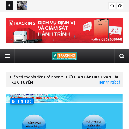
 giám sát
Quy định xe kinh doanh vận tải lắp giám sát hành trình có
lắp
LẮP ĐỊNH VỊ VIETTEL CHO XE ĐẦU KÉO
hình ảnh từ 01/01/2025
tô 
Hiển thị các bài đăng có nhãn
THỜI GIAN CẤP DKKD VẬN TẢI
TRỰC TUYẾN
Hiển thị tất cả
TIN TỨC