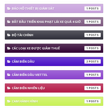
BÁO HỖ THIẾT BỊ GIÁM SÁT
1
BẮT ĐẦU TRIỂN KHAI PHẠT LÁI XE QUÁ 4 GIỜ.
1
BỘ TÀI CHÍNH
1
CÁC LOẠI XE ĐƯỢC GIẢM THUẾ
1
CẢM BIẾN DẦU
2
CẢM BIẾN DẦU VIETTEL
1
CẢM BIẾN NHIÊN LIỆU
1
CAM HÀNH HÌNH
1