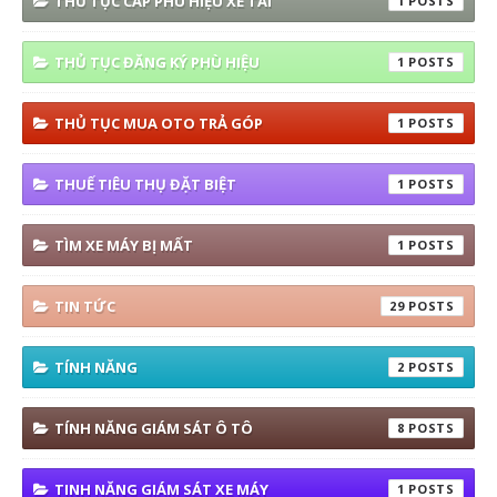
THỦ TỤC CẤP PHÙ HIỆU XE TẢI
1
THỦ TỤC ĐĂNG KÝ PHÙ HIỆU
1
THỦ TỤC MUA OTO TRẢ GÓP
1
THUẾ TIÊU THỤ ĐẶT BIỆT
1
TÌM XE MÁY BỊ MẤT
1
TIN TỨC
29
TÍNH NĂNG
2
TÍNH NĂNG GIÁM SÁT Ô TÔ
8
TINH NĂNG GIÁM SÁT XE MÁY
1