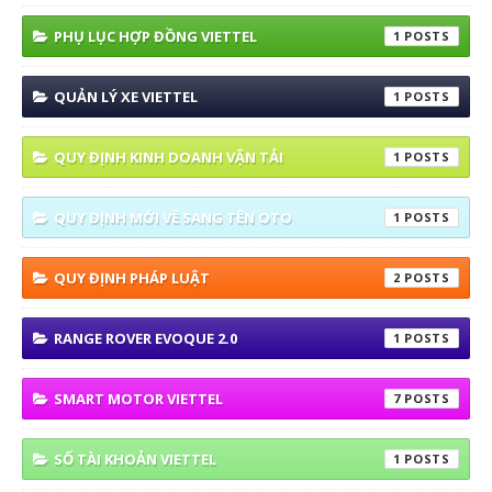
PHỤ LỤC HỢP ĐỒNG VIETTEL
1
QUẢN LÝ XE VIETTEL
1
QUY ĐỊNH KINH DOANH VẬN TẢI
1
QUY ĐỊNH MỚI VỀ SANG TÊN OTO
1
QUY ĐỊNH PHÁP LUẬT
2
RANGE ROVER EVOQUE 2.0
1
SMART MOTOR VIETTEL
7
SỐ TÀI KHOẢN VIETTEL
1