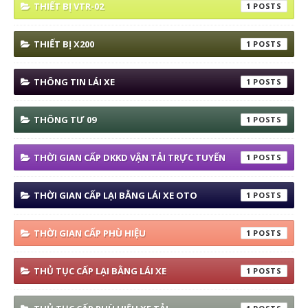
THIẾT BỊ VTR-02
1
THIẾT BỊ X200
1
THÔNG TIN LÁI XE
1
THÔNG TƯ 09
1
THỜI GIAN CẤP DKKD VẬN TẢI TRỰC TUYẾN
1
THỜI GIAN CẤP LẠI BẰNG LÁI XE OTO
1
THỜI GIAN CẤP PHÙ HIỆU
1
THỦ TỤC CẤP LẠI BẰNG LÁI XE
1