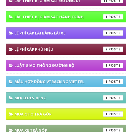
LẮP THIẾT BỊ GIÁM SÁT ĐƯỜNG ĐI
11
LẮP THIẾT BỊ GIÁM SÁT HÀNH TRÌNH
1
LỆ PHÍ CẤP LẠI BẰNG LÁI XE
1
LỆ PHÍ CẤP PHÙ HIỆU
2
LUẬT GIAO THÔNG ĐƯỜNG BỘ
1
MẪU HỢP ĐỒNG VTRACKING VIETTEL
1
MERCEDES-BENZ
1
MUA OTO TRẢ GÓP
1
MUA XE TRẢ GÓP
1