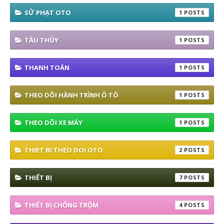
SỬ PHẠT OTO
1
TÀU THỦY
1
THANH TOÁN
1
THEO DÕI HÀNH TRÌNH Ô TÔ
1
THEO DÕI XE MÁY
1
THIET BI THEO DOI OTO
2
THIẾT BỊ
7
THIẾT BỊ CHỐNG TRỘM
4