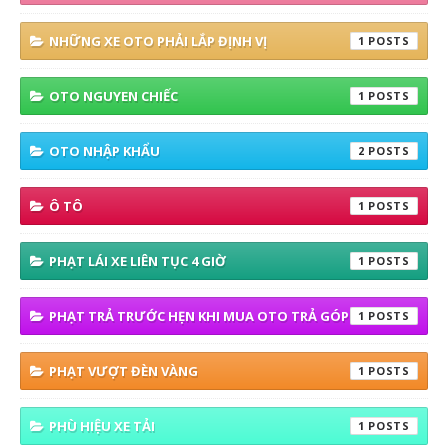
NHỮNG XE OTO PHẢI LẮP ĐỊNH VỊ
1
OTO NGUYEN CHIẾC
1
OTO NHẬP KHẨU
2
Ô TÔ
1
PHẠT LÁI XE LIÊN TỤC 4 GIỜ
1
PHẠT TRẢ TRƯỚC HẸN KHI MUA OTO TRẢ GÓP
1
PHẠT VƯỢT ĐÈN VÀNG
1
PHÙ HIỆU XE TẢI
1