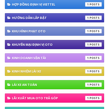
HỢP ĐỒNG ĐỊNH VỊ VIETTEL
1
HƯỚNG DẪN LẮP ĐẶT
1
KHU HÌNH PHẠT OTO
1
KHUYẾN MẠI ĐỊNH VỊ OTO
1
KINH DOANH VẬN TẢI
1
KINH NHIỆM LÁI XE
1
LÁI XE AN TOÀN
1
LÃI XUẤT MUA OTO TRẢ GÓP
1