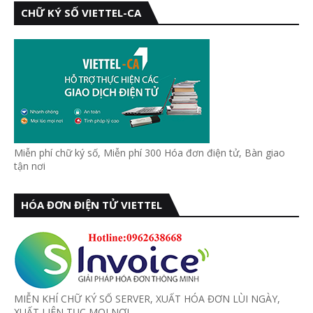
CHỮ KÝ SỐ VIETTEL-CA
Miễn phí chữ ký số, Miễn phí 300 Hóa đơn điện tử, Bàn giao
tận nơi
HÓA ĐƠN ĐIỆN TỬ VIETTEL
MIỄN KHÍ CHỮ KÝ SỐ SERVER, XUẤT HÓA ĐƠN LÙI NGÀY,
XUẤT LIÊN TỤC MỌI NƠI