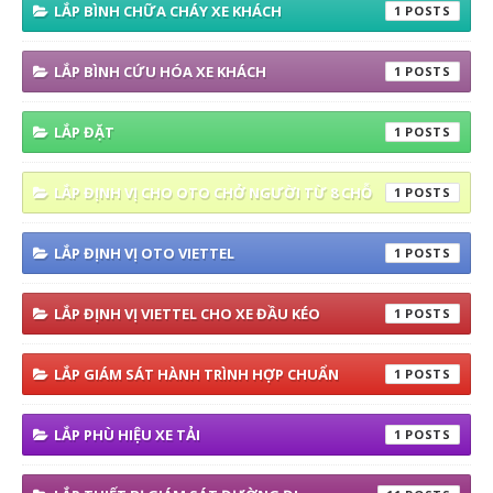
LẮP BÌNH CHỮA CHÁY XE KHÁCH
1
LẮP BÌNH CỨU HÓA XE KHÁCH
1
LẮP ĐẶT
1
LẮP ĐỊNH VỊ CHO OTO CHỞ NGƯỜI TỪ 8 CHỖ
1
LẮP ĐỊNH VỊ OTO VIETTEL
1
LẮP ĐỊNH VỊ VIETTEL CHO XE ĐẦU KÉO
1
LẮP GIÁM SÁT HÀNH TRÌNH HỢP CHUẨN
1
LẮP PHÙ HIỆU XE TẢI
1