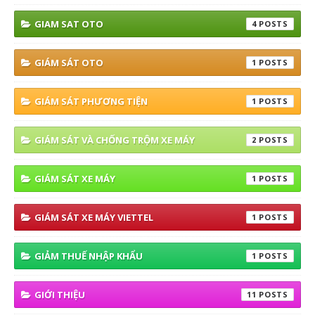
GIAM SAT OTO
4
GIÁM SÁT OTO
1
GIÁM SÁT PHƯƠNG TIỆN
1
GIÁM SÁT VÀ CHỐNG TRỘM XE MÁY
2
GIÁM SÁT XE MÁY
1
GIÁM SÁT XE MÁY VIETTEL
1
GIẢM THUẾ NHẬP KHẨU
1
GIỚI THIỆU
11