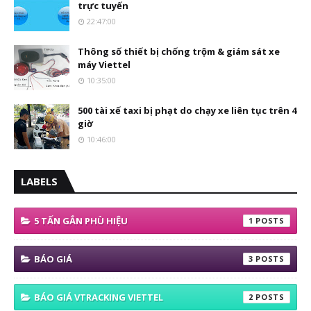
trực tuyến
22:47:00
Thông số thiết bị chống trộm & giám sát xe
máy Viettel
10:35:00
500 tài xế taxi bị phạt do chạy xe liên tục trên 4
giờ
10:46:00
LABELS
5 TẤN GẮN PHÙ HIỆU
1
BÁO GIÁ
3
BÁO GIÁ VTRACKING VIETTEL
2