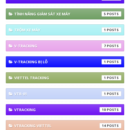
TÍNH NĂNG GIÁM SÁT XE MÁY
5
TRỘM XE MÁY
1
V-TRACKING
7
V-TRACKING BỊ LỖ
1
VIETTEL TRACKING
1
VTR-01
1
VTRACKING
10
VTRACKING VIETTEL
14