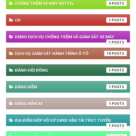
CHỐNG TRỘM XE MÁY VIETTEL
4
CIF
1
DEMO DỊCH VỤ CHỐNG TRỘM VÀ GIÁM SÁT XE MÁY
1
DỊCH VỤ GIÁM SÁT HÀNH TRÌNH Ô TÔ
10
ĐÁNH HỘI ĐỒNG
1
ĐĂNG KIỂM
1
ĐĂNG KIỂM XE
1
ĐỊA ĐIỂM NỘP HỒ SƠ DKKD VẬN TẢI TRỰC TUYẾN
1