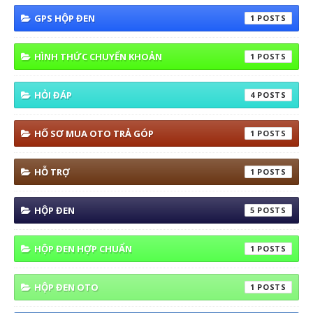
GPS HỘP ĐEN
1
HÌNH THỨC CHUYỂN KHOẢN
1
HỎI ĐÁP
4
HỐ SƠ MUA OTO TRẢ GÓP
1
HỖ TRỢ
1
HỘP ĐEN
5
HỘP ĐEN HỢP CHUẨN
1
HỘP ĐEN OTO
1