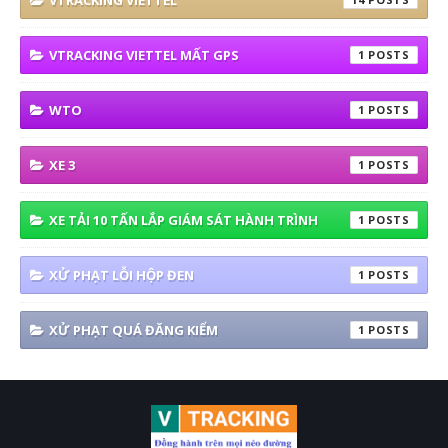
VTRACKING VIETTEL
VTRACKING VIETTEL MẤT GPS
1
WTO
1
XE 3
1
XE TẢI 10 TẤN LẮP GIÁM SÁT HÀNH TRÌNH
1
XỬ PHẠT LỖI HỘP ĐEN
1
XỬ PHẠT QUÁ ĐĂNG KIỂM
1