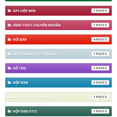
GPS HỘP ĐEN
1
HÌNH THỨC CHUYỂN KHOẢN
1
HỎI ĐÁP
4
HỐ SƠ MUA OTO TRẢ GÓP
1
HỖ TRỢ
1
HỘP ĐEN
5
HỘP ĐEN HỢP CHUẨN
1
HỘP ĐEN OTO
1