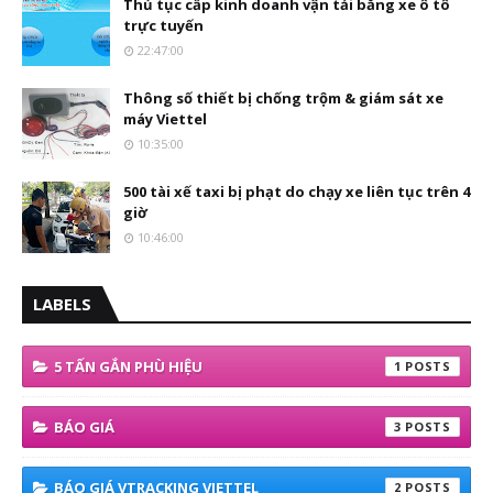
Thủ tục cấp kinh doanh vận tải bằng xe ô tô
trực tuyến
22:47:00
Thông số thiết bị chống trộm & giám sát xe
máy Viettel
10:35:00
500 tài xế taxi bị phạt do chạy xe liên tục trên 4
giờ
10:46:00
LABELS
5 TẤN GẮN PHÙ HIỆU
1
BÁO GIÁ
3
BÁO GIÁ VTRACKING VIETTEL
2