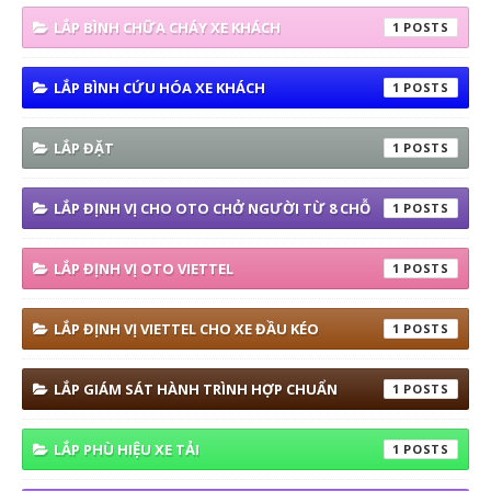
LẮP BÌNH CHỮA CHÁY XE KHÁCH
1
LẮP BÌNH CỨU HÓA XE KHÁCH
1
LẮP ĐẶT
1
LẮP ĐỊNH VỊ CHO OTO CHỞ NGƯỜI TỪ 8 CHỖ
1
LẮP ĐỊNH VỊ OTO VIETTEL
1
LẮP ĐỊNH VỊ VIETTEL CHO XE ĐẦU KÉO
1
LẮP GIÁM SÁT HÀNH TRÌNH HỢP CHUẨN
1
LẮP PHÙ HIỆU XE TẢI
1