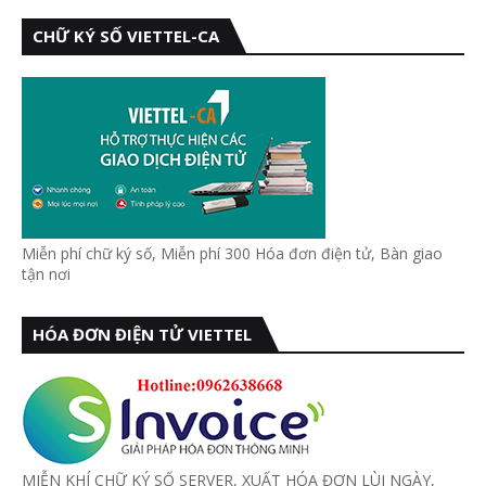
CHỮ KÝ SỐ VIETTEL-CA
Miễn phí chữ ký số, Miễn phí 300 Hóa đơn điện tử, Bàn giao
tận nơi
HÓA ĐƠN ĐIỆN TỬ VIETTEL
MIỄN KHÍ CHỮ KÝ SỐ SERVER, XUẤT HÓA ĐƠN LÙI NGÀY,