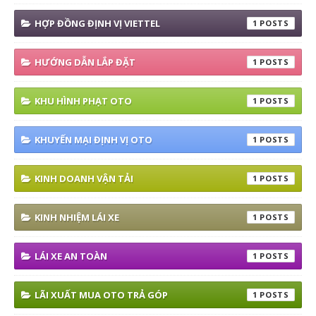
HỢP ĐỒNG ĐỊNH VỊ VIETTEL
1
HƯỚNG DẪN LẮP ĐẶT
1
KHU HÌNH PHẠT OTO
1
KHUYẾN MẠI ĐỊNH VỊ OTO
1
KINH DOANH VẬN TẢI
1
KINH NHIỆM LÁI XE
1
LÁI XE AN TOÀN
1
LÃI XUẤT MUA OTO TRẢ GÓP
1