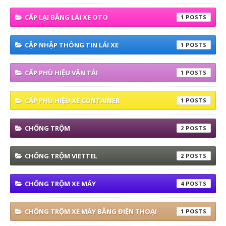
CẤP LẠI BẰNG LÁI XE OTO
1
CẬP NHẬP THÔNG TIN LÁI XE
1
CẤP PHÙ HIỆU VẬN TẢI
1
CẤP PHÙ HIỆU XE CONTAINER
1
CHỐNG TRỘM
2
CHỐNG TRỘM VIETTEL
2
CHỐNG TRỘM XE MÁY
4
CHỐNG TRỘM XE MÁY BẰNG ĐIỆN THOẠI
1