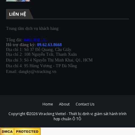
LIÊN HỆ
Trung tâm dịch vụ khách hàng
Tổng đài:
0466.888.555
Hỗ trợ đăng ký:
09.62.63.8668
Địa chỉ 1: Số 37 Đỗ Quang, Cầu Giấy.
Địa chỉ 2: 108 Nguyễn Trãi, Thanh Xuân
Địa chỉ 3: Số 4 Nguyễn Thị Minh Khai, Q1, HCM
Địa chỉ 4: 95 Hùng Vương - TP Đà Nẵng
Email: dangky@vtracking.vn
Home
About
Contact Us
Copyright ©
2026
Vtracking Viettel - Thiết bị định vị giám sát hành trình
hợp chuẩn Ô TÔ