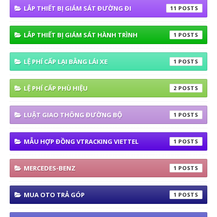
LẮP THIẾT BỊ GIÁM SÁT ĐƯỜNG ĐI
11
LẮP THIẾT BỊ GIÁM SÁT HÀNH TRÌNH
1
LỆ PHÍ CẤP LẠI BẰNG LÁI XE
1
LỆ PHÍ CẤP PHÙ HIỆU
2
LUẬT GIAO THÔNG ĐƯỜNG BỘ
1
MẪU HỢP ĐỒNG VTRACKING VIETTEL
1
MERCEDES-BENZ
1
MUA OTO TRẢ GÓP
1