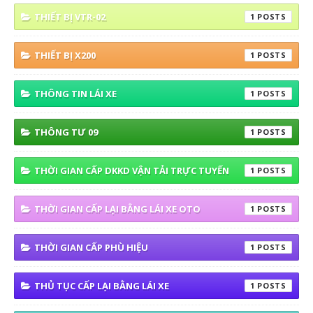
THIẾT BỊ VTR-02
1
THIẾT BỊ X200
1
THÔNG TIN LÁI XE
1
THÔNG TƯ 09
1
THỜI GIAN CẤP DKKD VẬN TẢI TRỰC TUYẾN
1
THỜI GIAN CẤP LẠI BẰNG LÁI XE OTO
1
THỜI GIAN CẤP PHÙ HIỆU
1
THỦ TỤC CẤP LẠI BẰNG LÁI XE
1