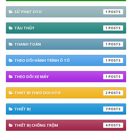
SỬ PHẠT OTO
1
TÀU THỦY
1
THANH TOÁN
1
THEO DÕI HÀNH TRÌNH Ô TÔ
1
THEO DÕI XE MÁY
1
THIET BI THEO DOI OTO
2
THIẾT BỊ
7
THIẾT BỊ CHỐNG TRỘM
4