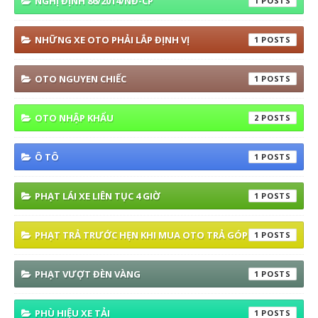
NGHỊ ĐỊNH 86/2014/NĐ-CP
1
NHỮNG XE OTO PHẢI LẮP ĐỊNH VỊ
1
OTO NGUYEN CHIẾC
1
OTO NHẬP KHẨU
2
Ô TÔ
1
PHẠT LÁI XE LIÊN TỤC 4 GIỜ
1
PHẠT TRẢ TRƯỚC HẸN KHI MUA OTO TRẢ GÓP
1
PHẠT VƯỢT ĐÈN VÀNG
1
PHÙ HIỆU XE TẢI
1