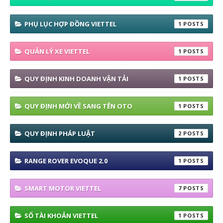
PHỤ LỤC HỢP ĐỒNG VIETTEL
1
QUẢN LÝ XE VIETTEL
1
QUY ĐỊNH KINH DOANH VẬN TẢI
1
QUY ĐỊNH MỚI VỀ SANG TÊN OTO
1
QUY ĐỊNH PHÁP LUẬT
2
RANGE ROVER EVOQUE 2.0
1
SMART MOTOR VIETTEL
7
SỐ TÀI KHOẢN VIETTEL
1