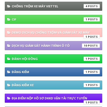
CHỐNG TRỘM XE MÁY VIETTEL
4
CIF
1
DEMO DỊCH VỤ CHỐNG TRỘM VÀ GIÁM SÁT XE MÁY
1
DỊCH VỤ GIÁM SÁT HÀNH TRÌNH Ô TÔ
10
ĐÁNH HỘI ĐỒNG
1
ĐĂNG KIỂM
1
ĐĂNG KIỂM XE
1
ĐỊA ĐIỂM NỘP HỒ SƠ DKKD VẬN TẢI TRỰC TUYẾN
1