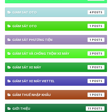
GIAM SAT OTO
4
GIÁM SÁT OTO
1
GIÁM SÁT PHƯƠNG TIỆN
1
GIÁM SÁT VÀ CHỐNG TRỘM XE MÁY
2
GIÁM SÁT XE MÁY
1
GIÁM SÁT XE MÁY VIETTEL
1
GIẢM THUẾ NHẬP KHẨU
1
GIỚI THIỆU
11