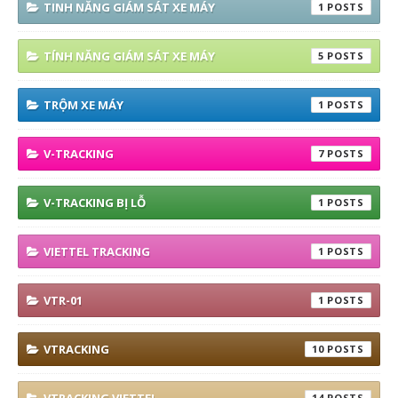
TINH NĂNG GIÁM SÁT XE MÁY
1
TÍNH NĂNG GIÁM SÁT XE MÁY
5
TRỘM XE MÁY
1
V-TRACKING
7
V-TRACKING BỊ LỖ
1
VIETTEL TRACKING
1
VTR-01
1
VTRACKING
10
14