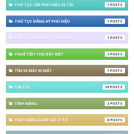
THỦ TỤC CẤP PHÙ HIỆU XE TẢI
1
THỦ TỤC ĐĂNG KÝ PHÙ HIỆU
1
THỦ TỤC MUA OTO TRẢ GÓP
1
THUẾ TIÊU THỤ ĐẶT BIỆT
1
TÌM XE MÁY BỊ MẤT
1
TIN TỨC
29
TÍNH NĂNG
2
TÍNH NĂNG GIÁM SÁT Ô TÔ
8