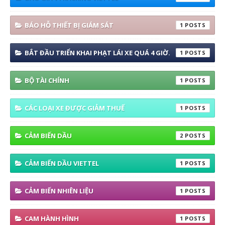
BÁO HỖ THIẾT BỊ GIÁM SÁT
1
BẮT ĐẦU TRIỂN KHAI PHẠT LÁI XE QUÁ 4 GIỜ.
1
BỘ TÀI CHÍNH
1
CÁC LOẠI XE ĐƯỢC GIẢM THUẾ
1
CẢM BIẾN DẦU
2
CẢM BIẾN DẦU VIETTEL
1
CẢM BIẾN NHIÊN LIỆU
1
CAM HÀNH HÌNH
1