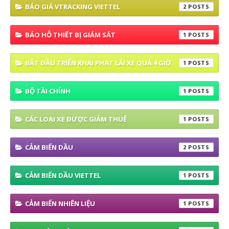
BÁO GIÁ VTRACKING VIETTEL
2
BÁO HỖ THIẾT BỊ GIÁM SÁT
1
BẮT ĐẦU TRIỂN KHAI PHẠT LÁI XE QUÁ 4 GIỜ.
1
BỘ TÀI CHÍNH
1
CÁC LOẠI XE ĐƯỢC GIẢM THUẾ
1
CẢM BIẾN DẦU
2
CẢM BIẾN DẦU VIETTEL
1
CẢM BIẾN NHIÊN LIỆU
1