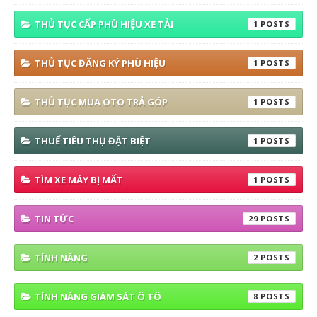
THỦ TỤC CẤP PHÙ HIỆU XE TẢI
1
THỦ TỤC ĐĂNG KÝ PHÙ HIỆU
1
THỦ TỤC MUA OTO TRẢ GÓP
1
THUẾ TIÊU THỤ ĐẶT BIỆT
1
TÌM XE MÁY BỊ MẤT
1
TIN TỨC
29
TÍNH NĂNG
2
TÍNH NĂNG GIÁM SÁT Ô TÔ
8