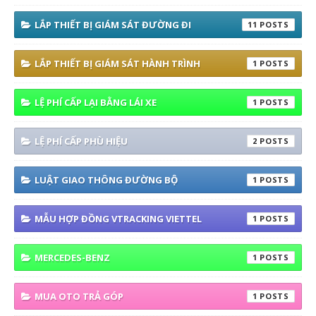
LẮP THIẾT BỊ GIÁM SÁT ĐƯỜNG ĐI
11
LẮP THIẾT BỊ GIÁM SÁT HÀNH TRÌNH
1
LỆ PHÍ CẤP LẠI BẰNG LÁI XE
1
LỆ PHÍ CẤP PHÙ HIỆU
2
LUẬT GIAO THÔNG ĐƯỜNG BỘ
1
MẪU HỢP ĐỒNG VTRACKING VIETTEL
1
MERCEDES-BENZ
1
MUA OTO TRẢ GÓP
1