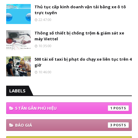
Thủ tục cấp kinh doanh vận tải bằng xe ô tô
trực tuyến
22:47:00
Thông số thiết bị chống trộm & giám sát xe
máy Viettel
10:35:00
500 tài xế taxi bị phạt do chạy xe liên tục trên 4
giờ
10:46:00
LABELS
5 TẤN GẮN PHÙ HIỆU
1
BÁO GIÁ
3