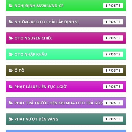
NGHỊ ĐỊNH 86/2014/NĐ-CP
1
NHỮNG XE OTO PHẢI LẮP ĐỊNH VỊ
1
OTO NGUYEN CHIẾC
1
OTO NHẬP KHẨU
2
Ô TÔ
1
PHẠT LÁI XE LIÊN TỤC 4 GIỜ
1
PHẠT TRẢ TRƯỚC HẸN KHI MUA OTO TRẢ GÓP
1
PHẠT VƯỢT ĐÈN VÀNG
1