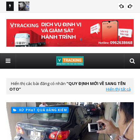
 giám sát
Quy định xe kinh doanh vận tải lắp giám sát hành trình có
lắp
LẮP ĐỊNH VỊ VIETTEL CHO XE ĐẦU KÉO
hình ảnh từ 01/01/2025
tô 
Hiển thị các bài đăng có nhãn
QUY ĐỊNH MỚI VỀ SANG TÊN
OTO
Hiển thị tất cả
XỬ PHẠT QUÁ ĐĂNG KIỂM