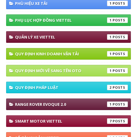
PHÙ HIỆU XE TẢI
1
PHỤ LỤC HỢP ĐỒNG VIETTEL
1
QUẢN LÝ XE VIETTEL
1
QUY ĐỊNH KINH DOANH VẬN TẢI
1
QUY ĐỊNH MỚI VỀ SANG TÊN OTO
1
QUY ĐỊNH PHÁP LUẬT
2
RANGE ROVER EVOQUE 2.0
1
SMART MOTOR VIETTEL
7