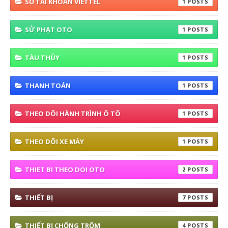
SỐ TÀI KHOẢN VIETTEL
1
SỬ PHẠT OTO
1
TÀU THỦY
1
THANH TOÁN
1
THEO DÕI HÀNH TRÌNH Ô TÔ
1
THEO DÕI XE MÁY
1
THIET BI THEO DOI OTO
2
THIẾT BỊ
7
THIẾT BỊ CHỐNG TRỘM
4