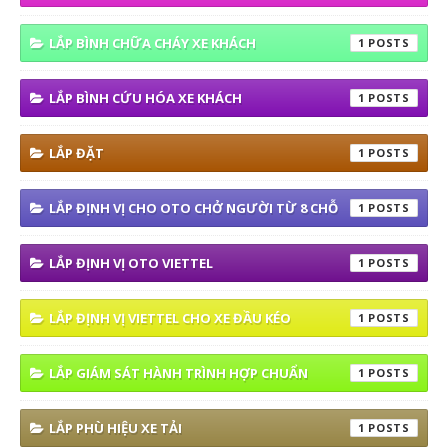
LẮP BÌNH CHỮA CHÁY XE KHÁCH
1
LẮP BÌNH CỨU HÓA XE KHÁCH
1
LẮP ĐẶT
1
LẮP ĐỊNH VỊ CHO OTO CHỞ NGƯỜI TỪ 8 CHỖ
1
LẮP ĐỊNH VỊ OTO VIETTEL
1
LẮP ĐỊNH VỊ VIETTEL CHO XE ĐẦU KÉO
1
LẮP GIÁM SÁT HÀNH TRÌNH HỢP CHUẨN
1
LẮP PHÙ HIỆU XE TẢI
1