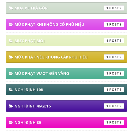
MUA XE TRẢ GÓP
1
MỨC PHẠT KHI KHÔNG CÓ PHÙ HIỆU
1
MỨC PHẠT MỚI
1
MỨC PHẠT NẾU KHÔNG CẤP PHÙ HIỆU
1
MỨC PHẠT VƯỢT ĐÈN VÀNG
1
NGHỊ ĐỊNH 108
1
NGHỊ ĐỊNH 46/2016
1
NGHỊ ĐỊNH 86
1