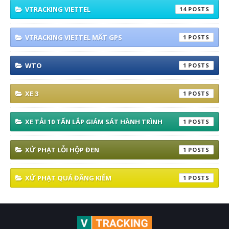
VTRACKING VIETTEL
14
VTRACKING VIETTEL MẤT GPS
1
WTO
1
XE 3
1
XE TẢI 10 TẤN LẮP GIÁM SÁT HÀNH TRÌNH
1
XỬ PHẠT LỖI HỘP ĐEN
1
XỬ PHẠT QUÁ ĐĂNG KIỂM
1