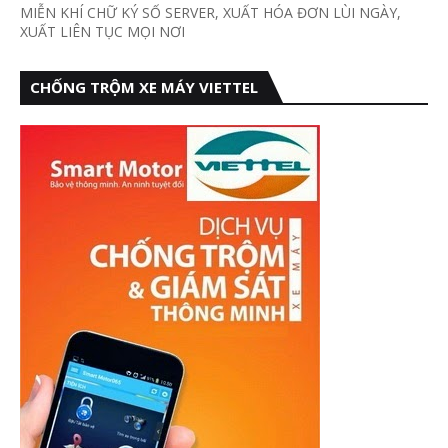
MIỄN KHÍ CHỮ KÝ SỐ SERVER, XUẤT HÓA ĐƠN LÙI NGÀY,
XUẤT LIÊN TỤC MỌI NƠI
CHỐNG TRỘM XE MÁY VIETTEL