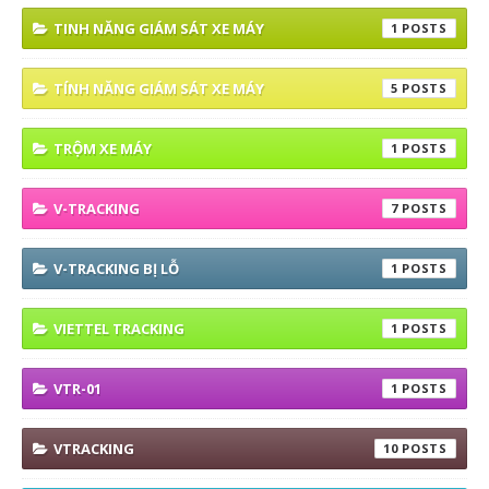
TINH NĂNG GIÁM SÁT XE MÁY
1
TÍNH NĂNG GIÁM SÁT XE MÁY
5
TRỘM XE MÁY
1
V-TRACKING
7
V-TRACKING BỊ LỖ
1
VIETTEL TRACKING
1
VTR-01
1
VTRACKING
10