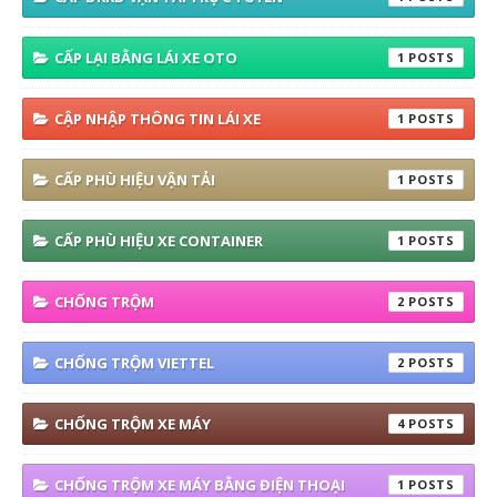
CẤP LẠI BẰNG LÁI XE OTO
1
CẬP NHẬP THÔNG TIN LÁI XE
1
CẤP PHÙ HIỆU VẬN TẢI
1
CẤP PHÙ HIỆU XE CONTAINER
1
CHỐNG TRỘM
2
CHỐNG TRỘM VIETTEL
2
CHỐNG TRỘM XE MÁY
4
CHỐNG TRỘM XE MÁY BẰNG ĐIỆN THOẠI
1