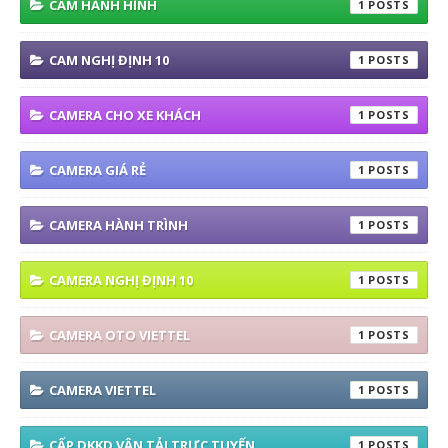
CAM HÀNH HÌNH
1
CAM NGHỊ ĐỊNH 10
1
CAMERA CHO XE KHÁCH
1
CAMERA GIÁ RẺ
1
CAMERA HÀNH TRÌNH
1
CAMERA NGHỊ ĐỊNH 10
1
CAMERA OTO VIETTEL
1
CAMERA VIETTEL
1
CẤP DKKD VẬN TẢI TRỰC TUYẾN
1