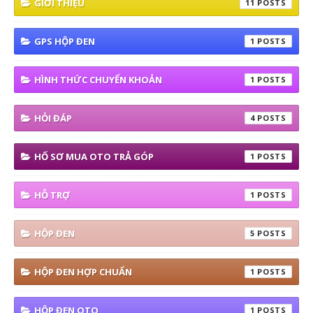
GIỚI THIỆU
11
GPS HỘP ĐEN
1
HÌNH THỨC CHUYỂN KHOẢN
1
HỎI ĐÁP
4
HỐ SƠ MUA OTO TRẢ GÓP
1
HỖ TRỢ
1
HỘP ĐEN
5
HỘP ĐEN HỢP CHUẨN
1
HỘP ĐEN OTO
1