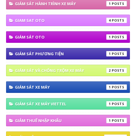
GIÁM SÁT HÀNH TRÌNH XE MÁY
1
GIAM SAT OTO
4
GIÁM SÁT OTO
1
GIÁM SÁT PHƯƠNG TIỆN
1
GIÁM SÁT VÀ CHỐNG TRỘM XE MÁY
2
GIÁM SÁT XE MÁY
1
GIÁM SÁT XE MÁY VIETTEL
1
GIẢM THUẾ NHẬP KHẨU
1