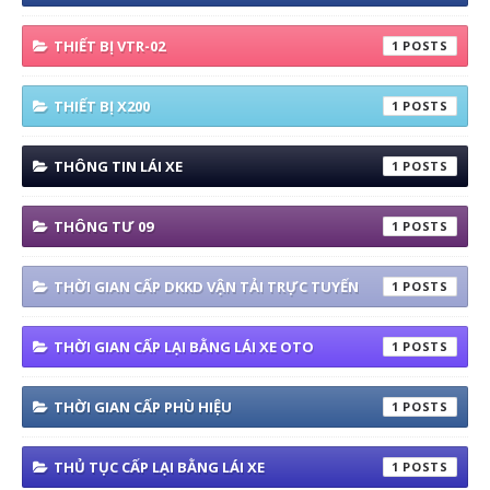
THIẾT BỊ VTR-02
1
THIẾT BỊ X200
1
THÔNG TIN LÁI XE
1
THÔNG TƯ 09
1
THỜI GIAN CẤP DKKD VẬN TẢI TRỰC TUYẾN
1
THỜI GIAN CẤP LẠI BẰNG LÁI XE OTO
1
THỜI GIAN CẤP PHÙ HIỆU
1
THỦ TỤC CẤP LẠI BẰNG LÁI XE
1