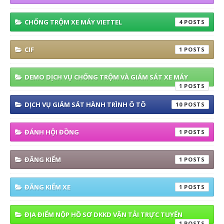
CHỐNG TRỘM XE MÁY VIETTEL
4
CIF
1
DEMO DỊCH VỤ CHỐNG TRỘM VÀ GIÁM SÁT XE MÁY
1
DỊCH VỤ GIÁM SÁT HÀNH TRÌNH Ô TÔ
10
ĐÁNH HỘI ĐỒNG
1
ĐĂNG KIỂM
1
ĐĂNG KIỂM XE
1
ĐỊA ĐIỂM NỘP HỒ SƠ DKKD VẬN TẢI TRỰC TUYẾN
1