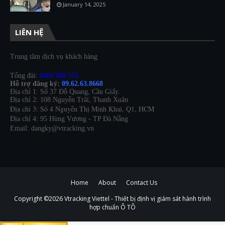
January 14, 2025
LIÊN HỆ
Trung tâm dịch vụ khách hàng
Tổng đài:
0466.888.555
Hỗ trợ đăng ký:
09.62.63.8668
Địa chỉ 1: Số 37 Đỗ Quang, Cầu Giấy.
Địa chỉ 2: 108 Nguyễn Trãi, Thanh Xuân
Địa chỉ 3: Số 4 Nguyễn Thị Minh Khai, Q1, HCM
Địa chỉ 4: 95 Hùng Vương - TP Đà Nẵng
Email: dangky@vtracking.vn
Home
About
Contact Us
Copyright ©
2026
Vtracking Viettel - Thiết bị định vị giám sát hành trình
hợp chuẩn Ô TÔ