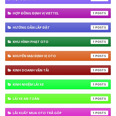
HỢP ĐỒNG ĐỊNH VỊ VIETTEL
1
HƯỚNG DẪN LẮP ĐẶT
1
KHU HÌNH PHẠT OTO
1
KHUYẾN MẠI ĐỊNH VỊ OTO
1
KINH DOANH VẬN TẢI
1
KINH NHIỆM LÁI XE
1
LÁI XE AN TOÀN
1
LÃI XUẤT MUA OTO TRẢ GÓP
1