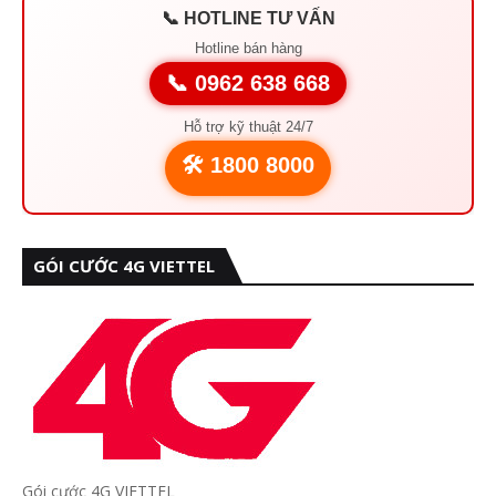
📞 HOTLINE TƯ VẤN
Hotline bán hàng
📞 0962 638 668
Hỗ trợ kỹ thuật 24/7
🛠️ 1800 8000
GÓI CƯỚC 4G VIETTEL
Gói cước 4G VIETTEL