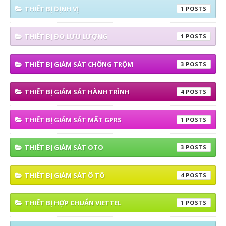
THIẾT BỊ ĐỊNH VỊ
1
THIẾT BỊ ĐO LƯU LƯỢNG
1
THIẾT BỊ GIÁM SÁT CHỐNG TRỘM
3
THIẾT BỊ GIÁM SÁT HÀNH TRÌNH
4
THIẾT BỊ GIÁM SÁT MẤT GPRS
1
THIẾT BỊ GIÁM SÁT OTO
3
THIẾT BỊ GIÁM SÁT Ô TÔ
4
THIẾT BỊ HỢP CHUẨN VIETTEL
1