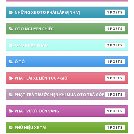
NHỮNG XE OTO PHẢI LẮP ĐỊNH VỊ
1
OTO NGUYEN CHIẾC
1
OTO NHẬP KHẨU
2
Ô TÔ
1
PHẠT LÁI XE LIÊN TỤC 4 GIỜ
1
PHẠT TRẢ TRƯỚC HẸN KHI MUA OTO TRẢ GÓP
1
PHẠT VƯỢT ĐÈN VÀNG
1
PHÙ HIỆU XE TẢI
1