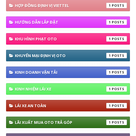
HỢP ĐỒNG ĐỊNH VỊ VIETTEL
1
HƯỚNG DẪN LẮP ĐẶT
1
KHU HÌNH PHẠT OTO
1
KHUYẾN MẠI ĐỊNH VỊ OTO
1
KINH DOANH VẬN TẢI
1
KINH NHIỆM LÁI XE
1
LÁI XE AN TOÀN
1
LÃI XUẤT MUA OTO TRẢ GÓP
1