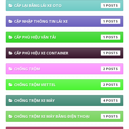
CẤP LẠI BẰNG LÁI XE OTO
1
CẬP NHẬP THÔNG TIN LÁI XE
1
CẤP PHÙ HIỆU VẬN TẢI
1
CẤP PHÙ HIỆU XE CONTAINER
1
CHỐNG TRỘM
2
CHỐNG TRỘM VIETTEL
2
CHỐNG TRỘM XE MÁY
4
CHỐNG TRỘM XE MÁY BẰNG ĐIỆN THOẠI
1