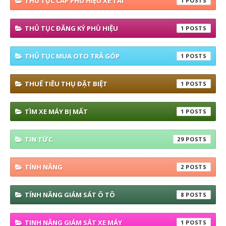
THỦ TỤC CẤP PHÙ HIỆU XE TẢI
1
THỦ TỤC ĐĂNG KÝ PHÙ HIỆU
1
THỦ TỤC MUA OTO TRẢ GÓP
1
THUẾ TIÊU THỤ ĐẶT BIỆT
1
TÌM XE MÁY BỊ MẤT
1
TIN TỨC
29
TÍNH NĂNG
2
TÍNH NĂNG GIÁM SÁT Ô TÔ
8
TINH NĂNG GIÁM SÁT XE MÁY
1