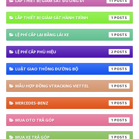
LẮP THIẾT BỊ GIÁM SÁT ĐƯỜNG ĐI
11
LẮP THIẾT BỊ GIÁM SÁT HÀNH TRÌNH
1
LỆ PHÍ CẤP LẠI BẰNG LÁI XE
1
LỆ PHÍ CẤP PHÙ HIỆU
2
LUẬT GIAO THÔNG ĐƯỜNG BỘ
1
MẪU HỢP ĐỒNG VTRACKING VIETTEL
1
MERCEDES-BENZ
1
MUA OTO TRẢ GÓP
1
MUA XE TRẢ GÓP
1