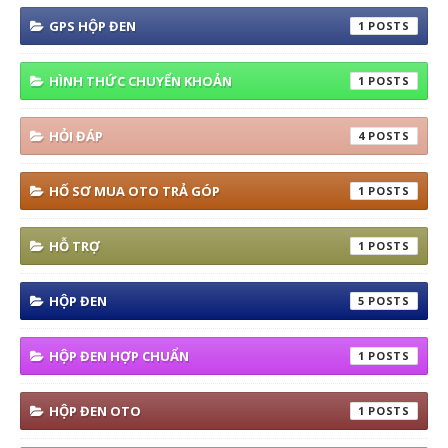
GPS HỘP ĐEN
1
HÌNH THỨC CHUYỂN KHOẢN
1
HỎI ĐÁP
4
HỐ SƠ MUA OTO TRẢ GÓP
1
HỖ TRỢ
1
HỘP ĐEN
5
HỘP ĐEN HỢP CHUẨN
1
HỘP ĐEN OTO
1