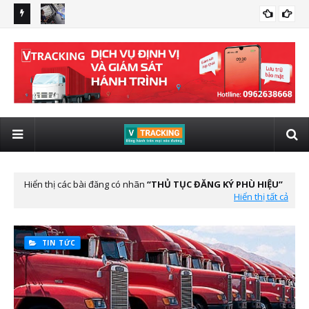
 giám sát
Quy định xe kinh doanh vận tải lắp giám sát hành trình có
lắp
LẮP ĐỊNH VỊ VIETTEL CHO XE ĐẦU KÉO
hình ảnh từ 01/01/2025
tô 
Hiển thị các bài đăng có nhãn
THỦ TỤC ĐĂNG KÝ PHÙ HIỆU
Hiển thị tất cả
TIN TỨC