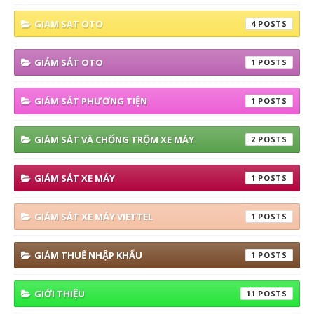
GIAM SAT OTO
4
GIÁM SÁT OTO
1
GIÁM SÁT PHƯƠNG TIỆN
1
GIÁM SÁT VÀ CHỐNG TRỘM XE MÁY
2
GIÁM SÁT XE MÁY
1
GIÁM SÁT XE MÁY VIETTEL
1
GIẢM THUẾ NHẬP KHẨU
1
GIỚI THIỆU
11