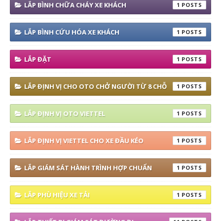
LẮP BÌNH CHỮA CHÁY XE KHÁCH
1
LẮP BÌNH CỨU HÓA XE KHÁCH
1
LẮP ĐẶT
1
LẮP ĐỊNH VỊ CHO OTO CHỞ NGƯỜI TỪ 8 CHỖ
1
LẮP ĐỊNH VỊ OTO VIETTEL
1
LẮP ĐỊNH VỊ VIETTEL CHO XE ĐẦU KÉO
1
LẮP GIÁM SÁT HÀNH TRÌNH HỢP CHUẨN
1
LẮP PHÙ HIỆU XE TẢI
1