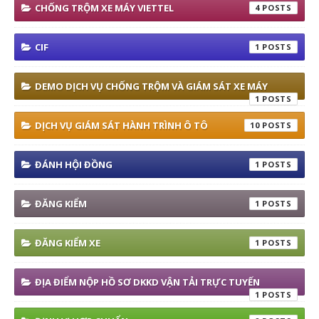
CHỐNG TRỘM XE MÁY VIETTEL
4
CIF
1
DEMO DỊCH VỤ CHỐNG TRỘM VÀ GIÁM SÁT XE MÁY
1
DỊCH VỤ GIÁM SÁT HÀNH TRÌNH Ô TÔ
10
ĐÁNH HỘI ĐỒNG
1
ĐĂNG KIỂM
1
ĐĂNG KIỂM XE
1
ĐỊA ĐIỂM NỘP HỒ SƠ DKKD VẬN TẢI TRỰC TUYẾN
1