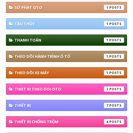
SỬ PHẠT OTO
1
TÀU THỦY
1
THANH TOÁN
1
THEO DÕI HÀNH TRÌNH Ô TÔ
1
THEO DÕI XE MÁY
1
THIET BI THEO DOI OTO
2
THIẾT BỊ
7
THIẾT BỊ CHỐNG TRỘM
4