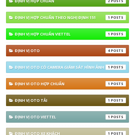
ĐỊNH VỊ HỢP CHUẨN
2
ĐỊNH VỊ HỢP CHUẨN THEO NGHỊ ĐỊNH 151
1
ĐỊNH VỊ HỢP CHUẨN VIETTEL
1
ĐỊNH VỊ OTO
4
ĐỊNH VỊ OTO CÓ CAMERA GIÁM SÁT HÌNH ẢNH
1
ĐỊNH VI OTO HỢP CHUẨN
1
ĐỊNH VỊ OTO TẢI
1
ĐỊNH VỊ OTO VIETTEL
1
ĐỊNH VỊ OTO XE KHÁCH
1