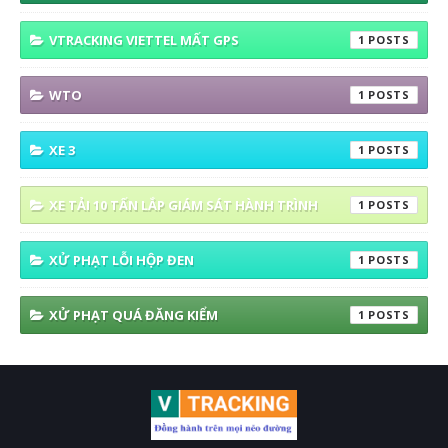
VTRACKING VIETTEL MẤT GPS
1
WTO
1
XE 3
1
XE TẢI 10 TẤN LẮP GIÁM SÁT HÀNH TRÌNH
1
XỬ PHẠT LỖI HỘP ĐEN
1
XỬ PHẠT QUÁ ĐĂNG KIỂM
1