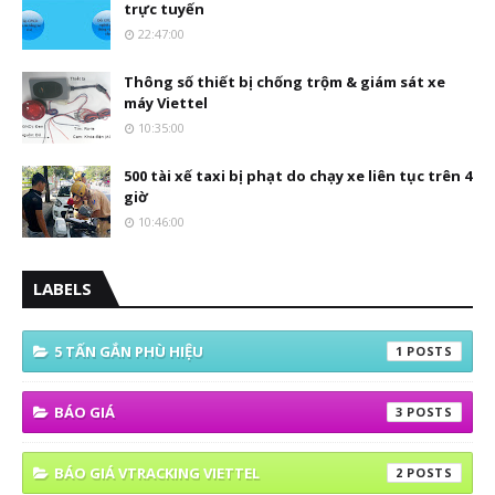
trực tuyến
22:47:00
Thông số thiết bị chống trộm & giám sát xe
máy Viettel
10:35:00
500 tài xế taxi bị phạt do chạy xe liên tục trên 4
giờ
10:46:00
LABELS
5 TẤN GẮN PHÙ HIỆU
1
BÁO GIÁ
3
BÁO GIÁ VTRACKING VIETTEL
2