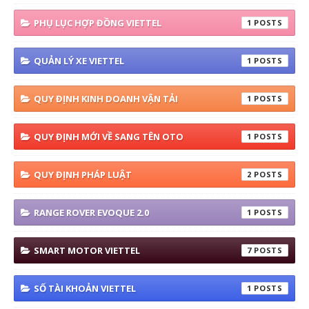
PHỤ LỤC HỢP ĐỒNG VIETTEL
1
QUẢN LÝ XE VIETTEL
1
QUY ĐỊNH KINH DOANH VẬN TẢI
1
QUY ĐỊNH MỚI VỀ SANG TÊN OTO
1
QUY ĐỊNH PHÁP LUẬT
2
RANGE ROVER EVOQUE 2.0
1
SMART MOTOR VIETTEL
7
SỐ TÀI KHOẢN VIETTEL
1