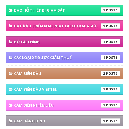
BÁO HỖ THIẾT BỊ GIÁM SÁT
1
BẮT ĐẦU TRIỂN KHAI PHẠT LÁI XE QUÁ 4 GIỜ.
1
BỘ TÀI CHÍNH
1
CÁC LOẠI XE ĐƯỢC GIẢM THUẾ
1
CẢM BIẾN DẦU
2
CẢM BIẾN DẦU VIETTEL
1
CẢM BIẾN NHIÊN LIỆU
1
CAM HÀNH HÌNH
1