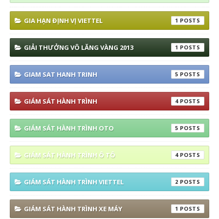
GIA HẠN ĐỊNH VỊ VIETTEL
1
GIẢI THƯỞNG VÔ LĂNG VÀNG 2013
1
GIAM SAT HANH TRINH
5
GIÁM SÁT HÀNH TRÌNH
4
GIÁM SÁT HÀNH TRÌNH OTO
5
GIÁM SÁT HÀNH TRÌNH Ô TÔ
4
GIÁM SÁT HÀNH TRÌNH VIETTEL
2
GIÁM SÁT HÀNH TRÌNH XE MÁY
1