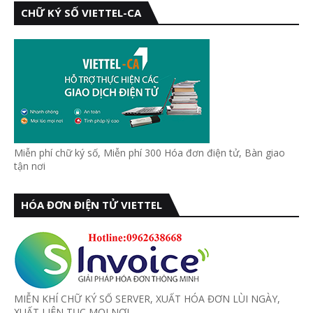
CHỮ KÝ SỐ VIETTEL-CA
Miễn phí chữ ký số, Miễn phí 300 Hóa đơn điện tử, Bàn giao
tận nơi
HÓA ĐƠN ĐIỆN TỬ VIETTEL
MIỄN KHÍ CHỮ KÝ SỐ SERVER, XUẤT HÓA ĐƠN LÙI NGÀY,
XUẤT LIÊN TỤC MỌI NƠI