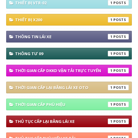
THIẾT BỊ VTR-02
1
THIẾT BỊ X200
1
THÔNG TIN LÁI XE
1
THÔNG TƯ 09
1
THỜI GIAN CẤP DKKD VẬN TẢI TRỰC TUYẾN
1
THỜI GIAN CẤP LẠI BẰNG LÁI XE OTO
1
THỜI GIAN CẤP PHÙ HIỆU
1
THỦ TỤC CẤP LẠI BẰNG LÁI XE
1