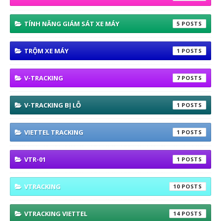
TÍNH NĂNG GIÁM SÁT XE MÁY
5
TRỘM XE MÁY
1
V-TRACKING
7
V-TRACKING BỊ LỖ
1
VIETTEL TRACKING
1
VTR-01
1
VTRACKING
10
VTRACKING VIETTEL
14