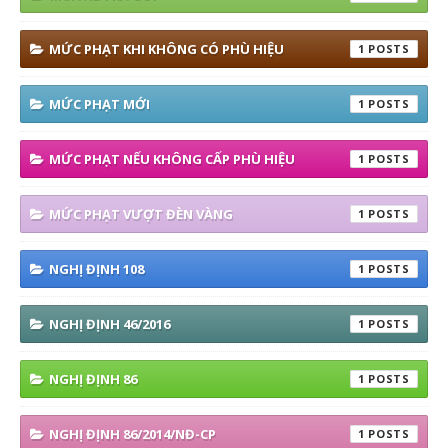
MỨC PHẠT KHI KHÔNG CÓ PHÙ HIỆU
1
MỨC PHẠT MỚI
1
MỨC PHẠT NẾU KHÔNG CẤP PHÙ HIỆU
1
MỨC PHẠT VƯỢT ĐÈN VÀNG
1
NGHỊ ĐỊNH 108
1
NGHỊ ĐỊNH 46/2016
1
NGHỊ ĐỊNH 86
1
NGHỊ ĐỊNH 86/2014/NĐ-CP
1