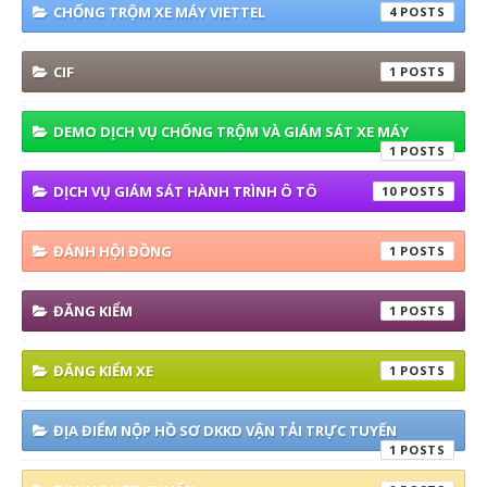
CHỐNG TRỘM XE MÁY VIETTEL
4
CIF
1
DEMO DỊCH VỤ CHỐNG TRỘM VÀ GIÁM SÁT XE MÁY
1
DỊCH VỤ GIÁM SÁT HÀNH TRÌNH Ô TÔ
10
ĐÁNH HỘI ĐỒNG
1
ĐĂNG KIỂM
1
ĐĂNG KIỂM XE
1
ĐỊA ĐIỂM NỘP HỒ SƠ DKKD VẬN TẢI TRỰC TUYẾN
1