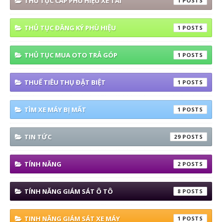
THỦ TỤC CẤP PHÙ HIỆU XE TẢI
1
THỦ TỤC ĐĂNG KÝ PHÙ HIỆU
1
THỦ TỤC MUA OTO TRẢ GÓP
1
THUẾ TIÊU THỤ ĐẶT BIỆT
1
TÌM XE MÁY BỊ MẤT
1
TIN TỨC
29
TÍNH NĂNG
2
TÍNH NĂNG GIÁM SÁT Ô TÔ
8
TINH NĂNG GIÁM SÁT XE MÁY
1