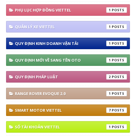
PHỤ LỤC HỢP ĐỒNG VIETTEL
1
QUẢN LÝ XE VIETTEL
1
QUY ĐỊNH KINH DOANH VẬN TẢI
1
QUY ĐỊNH MỚI VỀ SANG TÊN OTO
1
QUY ĐỊNH PHÁP LUẬT
2
RANGE ROVER EVOQUE 2.0
1
SMART MOTOR VIETTEL
7
SỐ TÀI KHOẢN VIETTEL
1