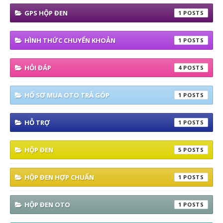
GPS HỘP ĐEN
1
HÌNH THỨC CHUYỂN KHOẢN
1
HỎI ĐÁP
4
HỐ SƠ MUA OTO TRẢ GÓP
1
HỖ TRỢ
1
HỘP ĐEN
5
HỘP ĐEN HỢP CHUẨN
1
HỘP ĐEN OTO
1