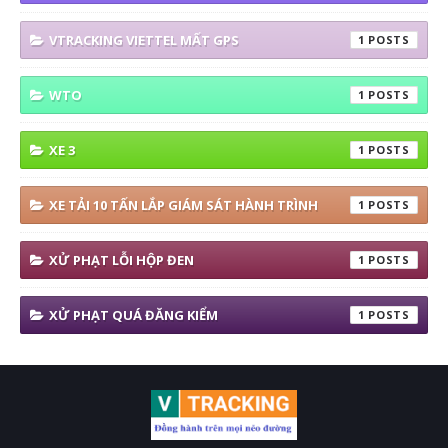
VTRACKING VIETTEL MẤT GPS
1
WTO
1
XE 3
1
XE TẢI 10 TẤN LẮP GIÁM SÁT HÀNH TRÌNH
1
XỬ PHẠT LỖI HỘP ĐEN
1
XỬ PHẠT QUÁ ĐĂNG KIỂM
1