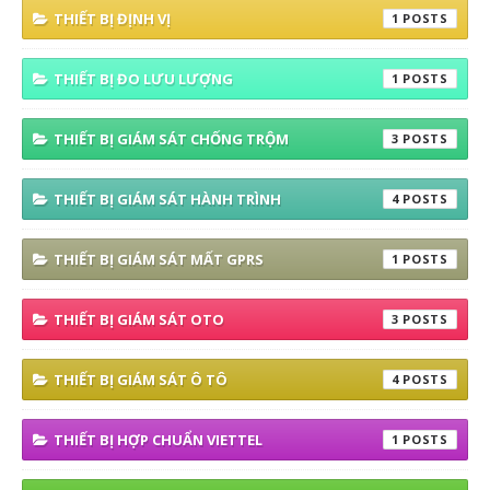
THIẾT BỊ ĐỊNH VỊ
1
THIẾT BỊ ĐO LƯU LƯỢNG
1
THIẾT BỊ GIÁM SÁT CHỐNG TRỘM
3
THIẾT BỊ GIÁM SÁT HÀNH TRÌNH
4
THIẾT BỊ GIÁM SÁT MẤT GPRS
1
THIẾT BỊ GIÁM SÁT OTO
3
THIẾT BỊ GIÁM SÁT Ô TÔ
4
THIẾT BỊ HỢP CHUẨN VIETTEL
1