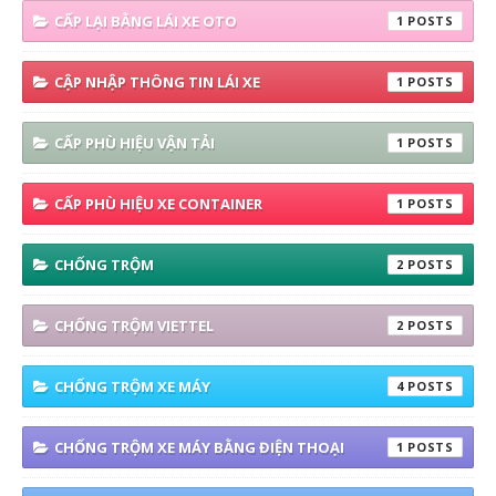
CẤP LẠI BẰNG LÁI XE OTO
1
CẬP NHẬP THÔNG TIN LÁI XE
1
CẤP PHÙ HIỆU VẬN TẢI
1
CẤP PHÙ HIỆU XE CONTAINER
1
CHỐNG TRỘM
2
CHỐNG TRỘM VIETTEL
2
CHỐNG TRỘM XE MÁY
4
CHỐNG TRỘM XE MÁY BẰNG ĐIỆN THOẠI
1