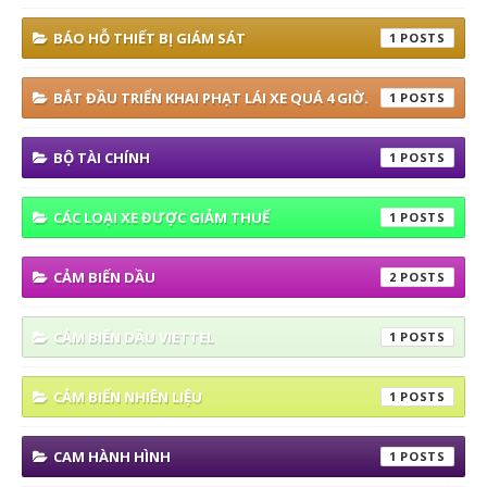
BÁO HỖ THIẾT BỊ GIÁM SÁT
1
BẮT ĐẦU TRIỂN KHAI PHẠT LÁI XE QUÁ 4 GIỜ.
1
BỘ TÀI CHÍNH
1
CÁC LOẠI XE ĐƯỢC GIẢM THUẾ
1
CẢM BIẾN DẦU
2
CẢM BIẾN DẦU VIETTEL
1
CẢM BIẾN NHIÊN LIỆU
1
CAM HÀNH HÌNH
1