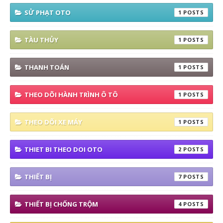
SỬ PHẠT OTO
1
TÀU THỦY
1
THANH TOÁN
1
THEO DÕI HÀNH TRÌNH Ô TÔ
1
THEO DÕI XE MÁY
1
THIET BI THEO DOI OTO
2
THIẾT BỊ
7
THIẾT BỊ CHỐNG TRỘM
4