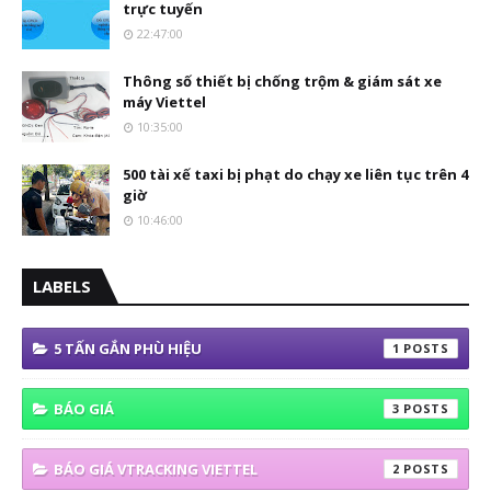
trực tuyến
22:47:00
Thông số thiết bị chống trộm & giám sát xe
máy Viettel
10:35:00
500 tài xế taxi bị phạt do chạy xe liên tục trên 4
giờ
10:46:00
LABELS
5 TẤN GẮN PHÙ HIỆU
1
BÁO GIÁ
3
BÁO GIÁ VTRACKING VIETTEL
2