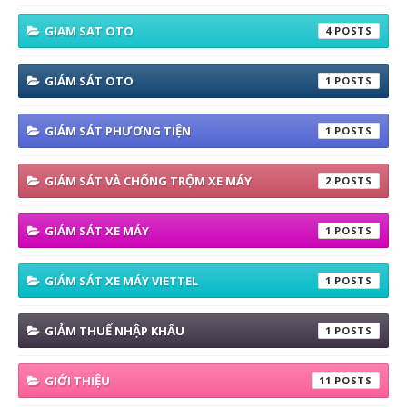
GIAM SAT OTO
4
GIÁM SÁT OTO
1
GIÁM SÁT PHƯƠNG TIỆN
1
GIÁM SÁT VÀ CHỐNG TRỘM XE MÁY
2
GIÁM SÁT XE MÁY
1
GIÁM SÁT XE MÁY VIETTEL
1
GIẢM THUẾ NHẬP KHẨU
1
GIỚI THIỆU
11