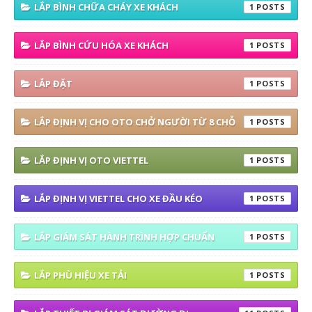
LẮP BÌNH CHỮA CHÁY XE KHÁCH
1
LẮP BÌNH CỨU HÓA XE KHÁCH
1
LẮP ĐẶT
1
LẮP ĐỊNH VỊ CHO OTO CHỞ NGƯỜI TỪ 8 CHỖ
1
LẮP ĐỊNH VỊ OTO VIETTEL
1
LẮP ĐỊNH VỊ VIETTEL CHO XE ĐẦU KÉO
1
LẮP GIÁM SÁT HÀNH TRÌNH HỢP CHUẨN
1
LẮP PHÙ HIỆU XE TẢI
1