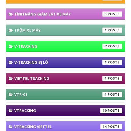
TÍNH NĂNG GIÁM SÁT XE MÁY
5
TRỘM XE MÁY
1
V-TRACKING
7
V-TRACKING BỊ LỖ
1
VIETTEL TRACKING
1
VTR-01
1
VTRACKING
10
VTRACKING VIETTEL
14