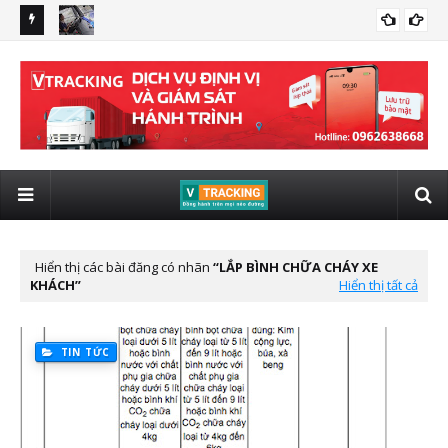
 giám sát
Quy định xe kinh doanh vận tải lắp giám sát hành trình có
lắp
LẮP ĐỊNH VỊ VIETTEL CHO XE ĐẦU KÉO
hình ảnh từ 01/01/2025
tô 
Hiển thị các bài đăng có nhãn
LẮP BÌNH CHỮA CHÁY XE
KHÁCH
Hiển thị tất cả
TIN TỨC