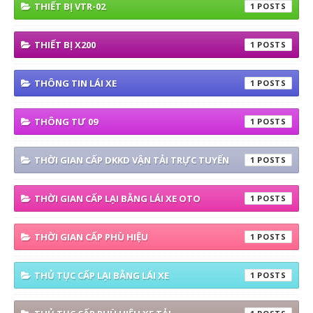
THIẾT BỊ VTR-02
1
THIẾT BỊ X200
1
THÔNG TIN LÁI XE
1
THÔNG TƯ 09
1
THỜI GIAN CẤP DKKD VẬN TẢI TRỰC TUYẾN
1
THỜI GIAN CẤP LẠI BẰNG LÁI XE OTO
1
THỜI GIAN CẤP PHÙ HIỆU
1
THỦ TỤC CẤP LẠI BẰNG LÁI XE
1