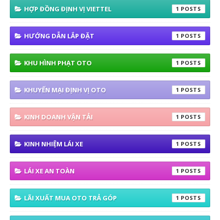
HỢP ĐỒNG ĐỊNH VỊ VIETTEL
1
HƯỚNG DẪN LẮP ĐẶT
1
KHU HÌNH PHẠT OTO
1
KHUYẾN MẠI ĐỊNH VỊ OTO
1
KINH DOANH VẬN TẢI
1
KINH NHIỆM LÁI XE
1
LÁI XE AN TOÀN
1
LÃI XUẤT MUA OTO TRẢ GÓP
1