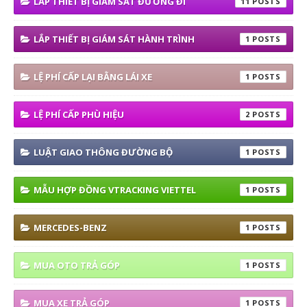
LẮP THIẾT BỊ GIÁM SÁT ĐƯỜNG ĐI
11
LẮP THIẾT BỊ GIÁM SÁT HÀNH TRÌNH
1
LỆ PHÍ CẤP LẠI BẰNG LÁI XE
1
LỆ PHÍ CẤP PHÙ HIỆU
2
LUẬT GIAO THÔNG ĐƯỜNG BỘ
1
MẪU HỢP ĐỒNG VTRACKING VIETTEL
1
MERCEDES-BENZ
1
MUA OTO TRẢ GÓP
1
MUA XE TRẢ GÓP
1