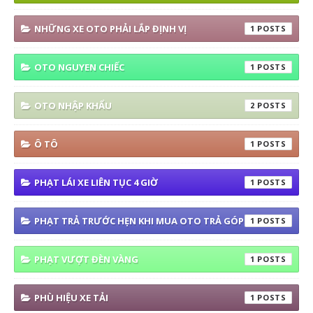
NHỮNG XE OTO PHẢI LẮP ĐỊNH VỊ
1
OTO NGUYEN CHIẾC
1
OTO NHẬP KHẨU
2
Ô TÔ
1
PHẠT LÁI XE LIÊN TỤC 4 GIỜ
1
PHẠT TRẢ TRƯỚC HẸN KHI MUA OTO TRẢ GÓP
1
PHẠT VƯỢT ĐÈN VÀNG
1
PHÙ HIỆU XE TẢI
1