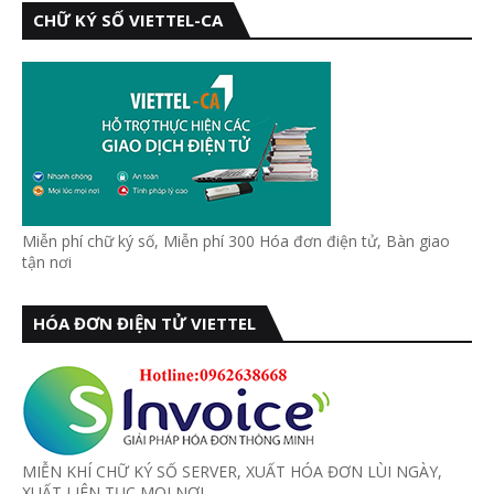
CHỮ KÝ SỐ VIETTEL-CA
Miễn phí chữ ký số, Miễn phí 300 Hóa đơn điện tử, Bàn giao
tận nơi
HÓA ĐƠN ĐIỆN TỬ VIETTEL
MIỄN KHÍ CHỮ KÝ SỐ SERVER, XUẤT HÓA ĐƠN LÙI NGÀY,
XUẤT LIÊN TỤC MỌI NƠI