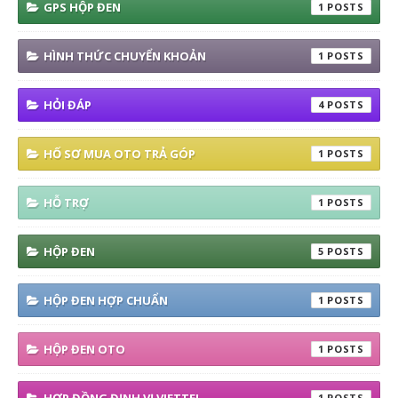
GPS HỘP ĐEN
1
HÌNH THỨC CHUYỂN KHOẢN
1
HỎI ĐÁP
4
HỐ SƠ MUA OTO TRẢ GÓP
1
HỖ TRỢ
1
HỘP ĐEN
5
HỘP ĐEN HỢP CHUẨN
1
HỘP ĐEN OTO
1
1