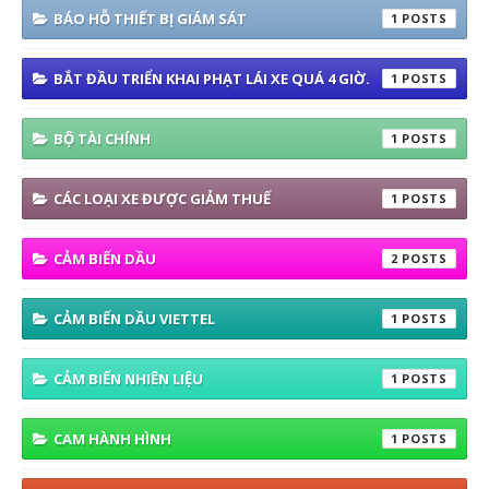
BÁO HỖ THIẾT BỊ GIÁM SÁT
1
BẮT ĐẦU TRIỂN KHAI PHẠT LÁI XE QUÁ 4 GIỜ.
1
BỘ TÀI CHÍNH
1
CÁC LOẠI XE ĐƯỢC GIẢM THUẾ
1
CẢM BIẾN DẦU
2
CẢM BIẾN DẦU VIETTEL
1
CẢM BIẾN NHIÊN LIỆU
1
CAM HÀNH HÌNH
1