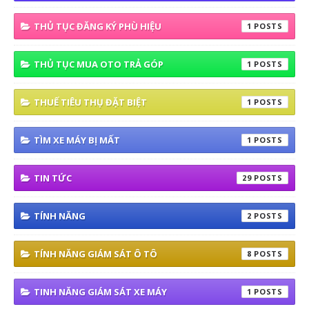
THỦ TỤC ĐĂNG KÝ PHÙ HIỆU
1
THỦ TỤC MUA OTO TRẢ GÓP
1
THUẾ TIÊU THỤ ĐẶT BIỆT
1
TÌM XE MÁY BỊ MẤT
1
TIN TỨC
29
TÍNH NĂNG
2
TÍNH NĂNG GIÁM SÁT Ô TÔ
8
TINH NĂNG GIÁM SÁT XE MÁY
1