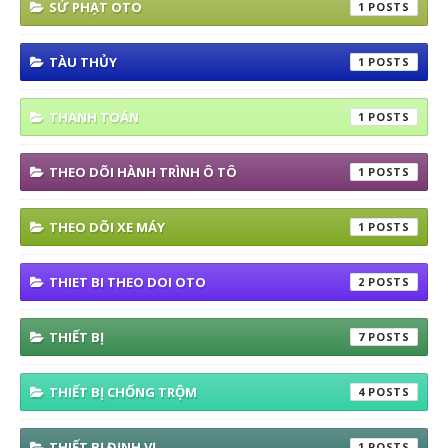
SỬ PHẠT OTO
1
TÀU THỦY
1
THANH TOÁN
1
THEO DÕI HÀNH TRÌNH Ô TÔ
1
THEO DÕI XE MÁY
1
THIET BI THEO DOI OTO
2
THIẾT BỊ
7
THIẾT BỊ CHỐNG TRỘM
4
THIẾT BỊ ĐỊNH VỊ
1