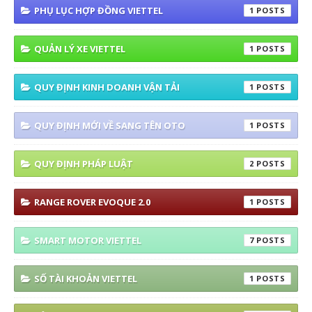
PHỤ LỤC HỢP ĐỒNG VIETTEL
1
QUẢN LÝ XE VIETTEL
1
QUY ĐỊNH KINH DOANH VẬN TẢI
1
QUY ĐỊNH MỚI VỀ SANG TÊN OTO
1
QUY ĐỊNH PHÁP LUẬT
2
RANGE ROVER EVOQUE 2.0
1
SMART MOTOR VIETTEL
7
SỐ TÀI KHOẢN VIETTEL
1