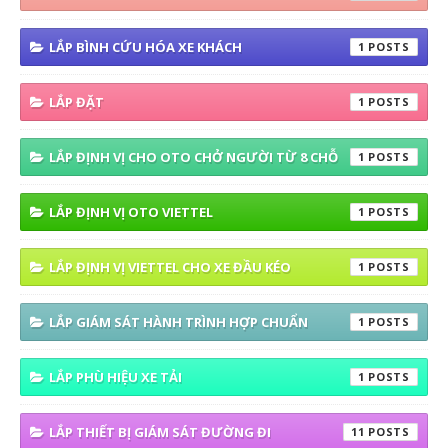
LẮP BÌNH CỨU HÓA XE KHÁCH
1
LẮP ĐẶT
1
LẮP ĐỊNH VỊ CHO OTO CHỞ NGƯỜI TỪ 8 CHỖ
1
LẮP ĐỊNH VỊ OTO VIETTEL
1
LẮP ĐỊNH VỊ VIETTEL CHO XE ĐẦU KÉO
1
LẮP GIÁM SÁT HÀNH TRÌNH HỢP CHUẨN
1
LẮP PHÙ HIỆU XE TẢI
1
LẮP THIẾT BỊ GIÁM SÁT ĐƯỜNG ĐI
11