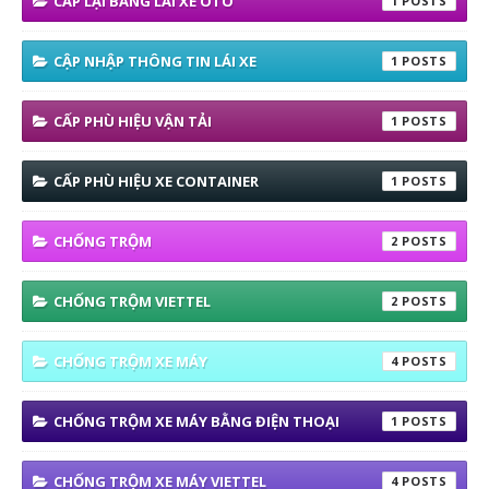
CẤP LẠI BẰNG LÁI XE OTO
1
CẬP NHẬP THÔNG TIN LÁI XE
1
CẤP PHÙ HIỆU VẬN TẢI
1
CẤP PHÙ HIỆU XE CONTAINER
1
CHỐNG TRỘM
2
CHỐNG TRỘM VIETTEL
2
CHỐNG TRỘM XE MÁY
4
CHỐNG TRỘM XE MÁY BẰNG ĐIỆN THOẠI
1
CHỐNG TRỘM XE MÁY VIETTEL
4