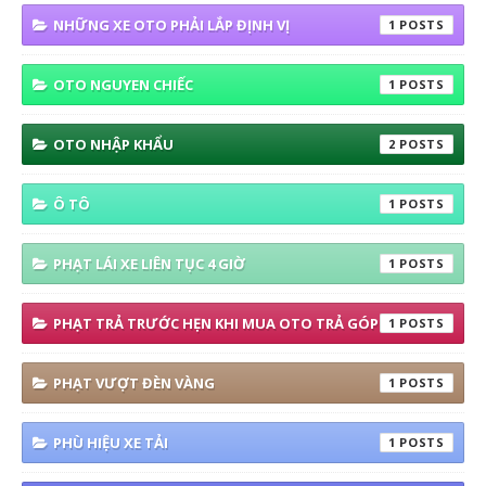
NHỮNG XE OTO PHẢI LẮP ĐỊNH VỊ
1
OTO NGUYEN CHIẾC
1
OTO NHẬP KHẨU
2
Ô TÔ
1
PHẠT LÁI XE LIÊN TỤC 4 GIỜ
1
PHẠT TRẢ TRƯỚC HẸN KHI MUA OTO TRẢ GÓP
1
PHẠT VƯỢT ĐÈN VÀNG
1
PHÙ HIỆU XE TẢI
1