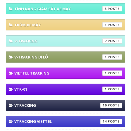
TÍNH NĂNG GIÁM SÁT XE MÁY
5
TRỘM XE MÁY
1
V-TRACKING
7
V-TRACKING BỊ LỖ
1
VIETTEL TRACKING
1
VTR-01
1
VTRACKING
10
VTRACKING VIETTEL
14