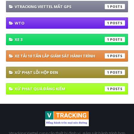
VTRACKING VIETTEL MẤT GPS
1
WTO
1
XE 3
1
XE TẢI 10 TẤN LẮP GIÁM SÁT HÀNH TRÌNH
1
XỬ PHẠT LỖI HỘP ĐEN
1
XỬ PHẠT QUÁ ĐĂNG KIỂM
1
Vtracking Viettel cung cấp thiết bị định vị, giám sát hành trình hợp