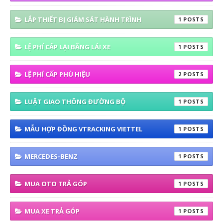
LẮP THIẾT BỊ GIÁM SÁT HÀNH TRÌNH
1
LỆ PHÍ CẤP LẠI BẰNG LÁI XE
1
LỆ PHÍ CẤP PHÙ HIỆU
2
LUẬT GIAO THÔNG ĐƯỜNG BỘ
1
MẪU HỢP ĐỒNG VTRACKING VIETTEL
1
MERCEDES-BENZ
1
MUA OTO TRẢ GÓP
1
MUA XE TRẢ GÓP
1