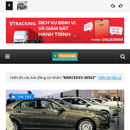
ttel
Xe khách đều phải lắp Camera giám sát trước ngày
CAMERA CHO XE KHÁCH
01/07/2020
Hiển thị các bài đăng có nhãn
MERCEDES-BENZ
Hiển thị tất cả
TIN TỨC