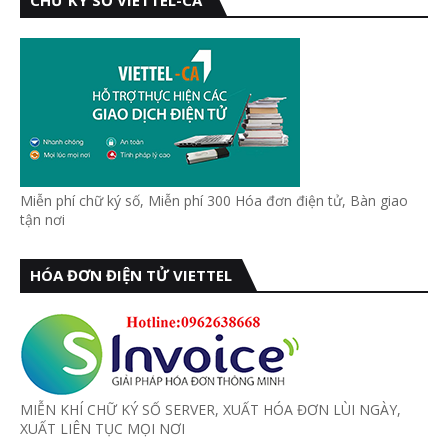
CHỮ KÝ SỐ VIETTEL-CA
Miễn phí chữ ký số, Miễn phí 300 Hóa đơn điện tử, Bàn giao
tận nơi
HÓA ĐƠN ĐIỆN TỬ VIETTEL
MIỄN KHÍ CHỮ KÝ SỐ SERVER, XUẤT HÓA ĐƠN LÙI NGÀY,
XUẤT LIÊN TỤC MỌI NƠI