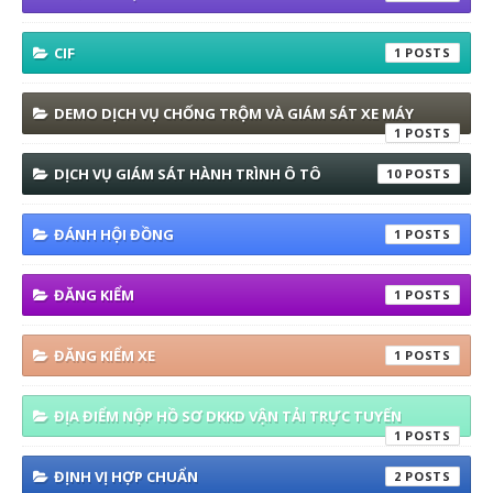
CIF
1
DEMO DỊCH VỤ CHỐNG TRỘM VÀ GIÁM SÁT XE MÁY
1
DỊCH VỤ GIÁM SÁT HÀNH TRÌNH Ô TÔ
10
ĐÁNH HỘI ĐỒNG
1
ĐĂNG KIỂM
1
ĐĂNG KIỂM XE
1
ĐỊA ĐIỂM NỘP HỒ SƠ DKKD VẬN TẢI TRỰC TUYẾN
1
ĐỊNH VỊ HỢP CHUẨN
2