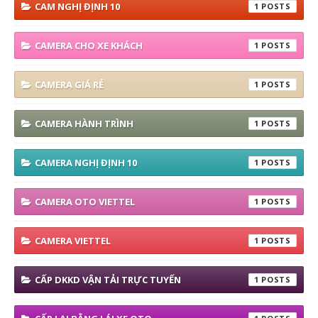
CAM NGHỊ ĐỊNH 10
1
CAMERA CHO XE KHÁCH
1
CAMERA GIÁ RẺ
1
CAMERA HÀNH TRÌNH
1
CAMERA NGHỊ ĐỊNH 10
1
CAMERA OTO VIETTEL
1
CAMERA VIETTEL
1
CẤP DKKD VẬN TẢI TRỰC TUYẾN
1