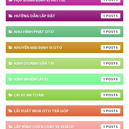
HỢP ĐỒNG ĐỊNH VỊ VIETTEL
HƯỚNG DẪN LẮP ĐẶT
1
KHU HÌNH PHẠT OTO
1
KHUYẾN MẠI ĐỊNH VỊ OTO
1
KINH DOANH VẬN TẢI
1
KINH NHIỆM LÁI XE
1
LÁI XE AN TOÀN
1
LÃI XUẤT MUA OTO TRẢ GÓP
1
LẮP BÌNH CHỮA CHÁY XE KHÁCH
1