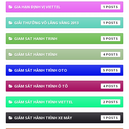
GIA HẠN ĐỊNH VỊ VIETTEL
1
GIẢI THƯỞNG VÔ LĂNG VÀNG 2013
1
GIAM SAT HANH TRINH
5
GIÁM SÁT HÀNH TRÌNH
4
GIÁM SÁT HÀNH TRÌNH OTO
5
GIÁM SÁT HÀNH TRÌNH Ô TÔ
4
GIÁM SÁT HÀNH TRÌNH VIETTEL
2
GIÁM SÁT HÀNH TRÌNH XE MÁY
1