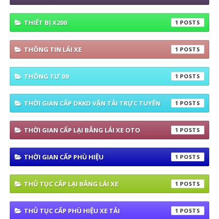
THIẾT BỊ X200
1
THÔNG TIN LÁI XE
1
THÔNG TƯ 09
1
THỜI GIAN CẤP DKKD VẬN TẢI TRỰC TUYẾN
1
THỜI GIAN CẤP LẠI BẰNG LÁI XE OTO
1
THỜI GIAN CẤP PHÙ HIỆU
1
THỦ TỤC CẤP LẠI BẰNG LÁI XE
1
THỦ TỤC CẤP PHÙ HIỆU XE TẢI
1