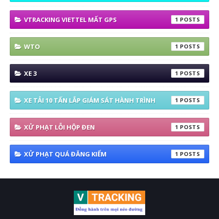
VTRACKING VIETTEL MẤT GPS
1
WTO
1
XE 3
1
XE TẢI 10 TẤN LẮP GIÁM SÁT HÀNH TRÌNH
1
XỬ PHẠT LỖI HỘP ĐEN
1
XỬ PHẠT QUÁ ĐĂNG KIỂM
1