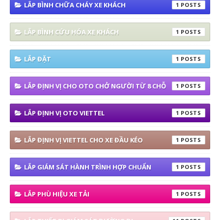
LẮP BÌNH CHỮA CHÁY XE KHÁCH
1
LẮP BÌNH CỨU HÓA XE KHÁCH
1
LẮP ĐẶT
1
LẮP ĐỊNH VỊ CHO OTO CHỞ NGƯỜI TỪ 8 CHỖ
1
LẮP ĐỊNH VỊ OTO VIETTEL
1
LẮP ĐỊNH VỊ VIETTEL CHO XE ĐẦU KÉO
1
LẮP GIÁM SÁT HÀNH TRÌNH HỢP CHUẨN
1
LẮP PHÙ HIỆU XE TẢI
1