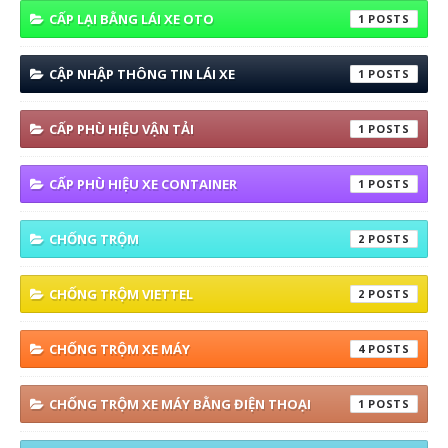
CẤP LẠI BẰNG LÁI XE OTO
1
CẬP NHẬP THÔNG TIN LÁI XE
1
CẤP PHÙ HIỆU VẬN TẢI
1
CẤP PHÙ HIỆU XE CONTAINER
1
CHỐNG TRỘM
2
CHỐNG TRỘM VIETTEL
2
CHỐNG TRỘM XE MÁY
4
CHỐNG TRỘM XE MÁY BẰNG ĐIỆN THOẠI
1