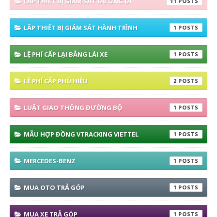
LẮP THIẾT BỊ GIÁM SÁT ĐƯỜNG ĐI
11
LẮP THIẾT BỊ GIÁM SÁT HÀNH TRÌNH
1
LỆ PHÍ CẤP LẠI BẰNG LÁI XE
1
LỆ PHÍ CẤP PHÙ HIỆU
2
LUẬT GIAO THÔNG ĐƯỜNG BỘ
1
MẪU HỢP ĐỒNG VTRACKING VIETTEL
1
MERCEDES-BENZ
1
MUA OTO TRẢ GÓP
1
MUA XE TRẢ GÓP
1