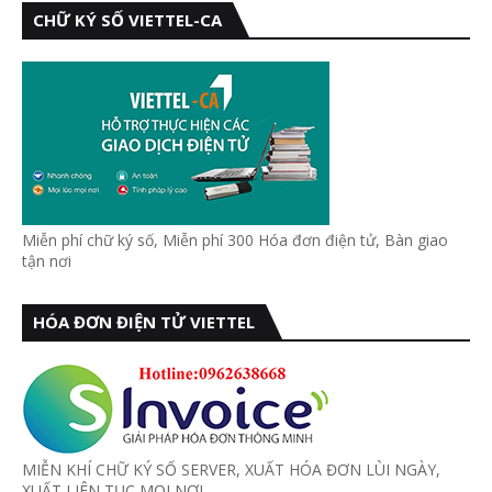
CHỮ KÝ SỐ VIETTEL-CA
Miễn phí chữ ký số, Miễn phí 300 Hóa đơn điện tử, Bàn giao
tận nơi
HÓA ĐƠN ĐIỆN TỬ VIETTEL
MIỄN KHÍ CHỮ KÝ SỐ SERVER, XUẤT HÓA ĐƠN LÙI NGÀY,
XUẤT LIÊN TỤC MỌI NƠI