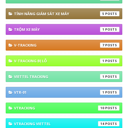
TÍNH NĂNG GIÁM SÁT XE MÁY
5
TRỘM XE MÁY
1
V-TRACKING
7
V-TRACKING BỊ LỖ
1
VIETTEL TRACKING
1
VTR-01
1
VTRACKING
10
VTRACKING VIETTEL
14