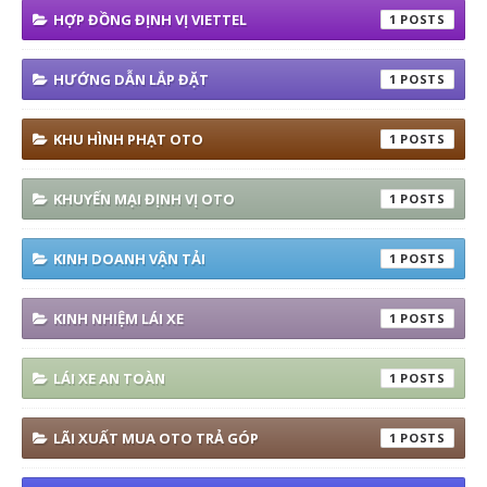
HỢP ĐỒNG ĐỊNH VỊ VIETTEL
1
HƯỚNG DẪN LẮP ĐẶT
1
KHU HÌNH PHẠT OTO
1
KHUYẾN MẠI ĐỊNH VỊ OTO
1
KINH DOANH VẬN TẢI
1
KINH NHIỆM LÁI XE
1
LÁI XE AN TOÀN
1
LÃI XUẤT MUA OTO TRẢ GÓP
1