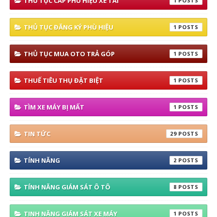
THỦ TỤC CẤP PHÙ HIỆU XE TẢI
1
THỦ TỤC ĐĂNG KÝ PHÙ HIỆU
1
THỦ TỤC MUA OTO TRẢ GÓP
1
THUẾ TIÊU THỤ ĐẶT BIỆT
1
TÌM XE MÁY BỊ MẤT
1
TIN TỨC
29
TÍNH NĂNG
2
TÍNH NĂNG GIÁM SÁT Ô TÔ
8
TINH NĂNG GIÁM SÁT XE MÁY
1