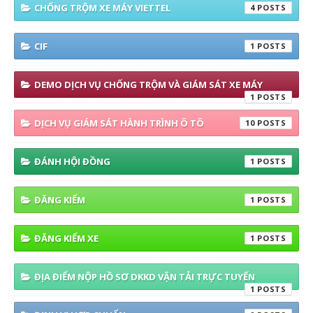
CHỐNG TRỘM XE MÁY VIETTEL
4
CIF
1
DEMO DỊCH VỤ CHỐNG TRỘM VÀ GIÁM SÁT XE MÁY
1
DỊCH VỤ GIÁM SÁT HÀNH TRÌNH Ô TÔ
10
ĐÁNH HỘI ĐỒNG
1
ĐĂNG KIỂM
1
ĐĂNG KIỂM XE
1
ĐỊA ĐIỂM NỘP HỒ SƠ DKKD VẬN TẢI TRỰC TUYẾN
1