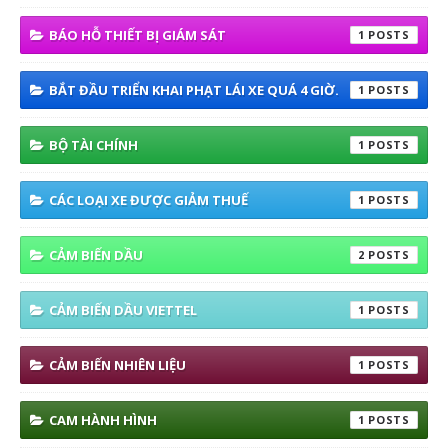
BÁO HỖ THIẾT BỊ GIÁM SÁT
1
BẮT ĐẦU TRIỂN KHAI PHẠT LÁI XE QUÁ 4 GIỜ.
1
BỘ TÀI CHÍNH
1
CÁC LOẠI XE ĐƯỢC GIẢM THUẾ
1
CẢM BIẾN DẦU
2
CẢM BIẾN DẦU VIETTEL
1
CẢM BIẾN NHIÊN LIỆU
1
CAM HÀNH HÌNH
1