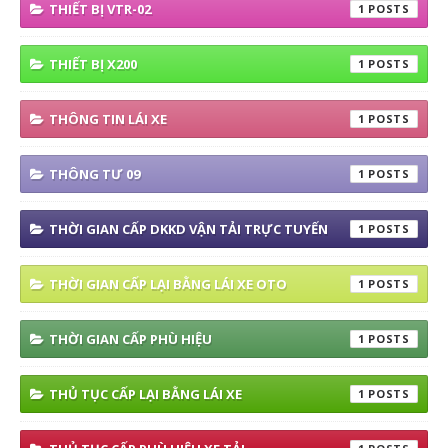
THIẾT BỊ VTR-02
1
THIẾT BỊ X200
1
THÔNG TIN LÁI XE
1
THÔNG TƯ 09
1
THỜI GIAN CẤP DKKD VẬN TẢI TRỰC TUYẾN
1
THỜI GIAN CẤP LẠI BẰNG LÁI XE OTO
1
THỜI GIAN CẤP PHÙ HIỆU
1
THỦ TỤC CẤP LẠI BẰNG LÁI XE
1