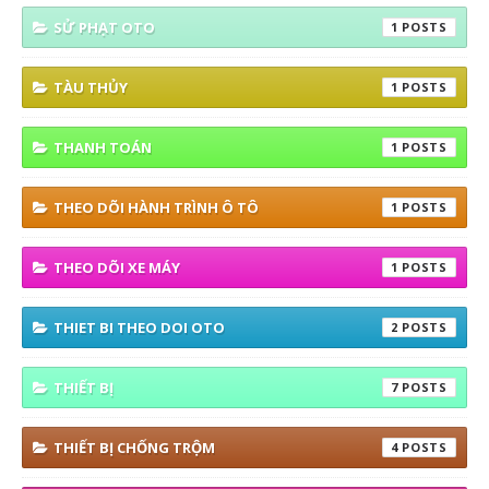
SỬ PHẠT OTO
1
TÀU THỦY
1
THANH TOÁN
1
THEO DÕI HÀNH TRÌNH Ô TÔ
1
THEO DÕI XE MÁY
1
THIET BI THEO DOI OTO
2
THIẾT BỊ
7
THIẾT BỊ CHỐNG TRỘM
4