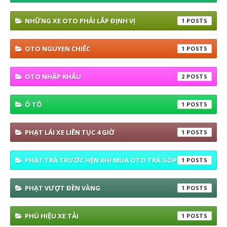
NHỮNG XE OTO PHẢI LẮP ĐỊNH VỊ
1
OTO NGUYEN CHIẾC
1
OTO NHẬP KHẨU
2
Ô TÔ
1
PHẠT LÁI XE LIÊN TỤC 4 GIỜ
1
PHẠT TRẢ TRƯỚC HẸN KHI MUA OTO TRẢ GÓP
1
PHẠT VƯỢT ĐÈN VÀNG
1
PHÙ HIỆU XE TẢI
1