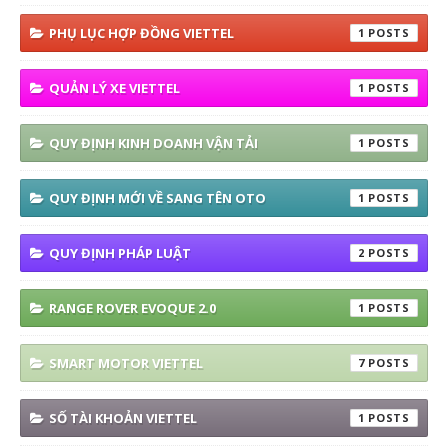
PHỤ LỤC HỢP ĐỒNG VIETTEL
1
QUẢN LÝ XE VIETTEL
1
QUY ĐỊNH KINH DOANH VẬN TẢI
1
QUY ĐỊNH MỚI VỀ SANG TÊN OTO
1
QUY ĐỊNH PHÁP LUẬT
2
RANGE ROVER EVOQUE 2.0
1
SMART MOTOR VIETTEL
7
SỐ TÀI KHOẢN VIETTEL
1