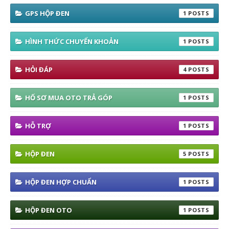
GPS HỘP ĐEN
1
HÌNH THỨC CHUYỂN KHOẢN
1
HỎI ĐÁP
4
HỐ SƠ MUA OTO TRẢ GÓP
1
HỖ TRỢ
1
HỘP ĐEN
5
HỘP ĐEN HỢP CHUẨN
1
HỘP ĐEN OTO
1