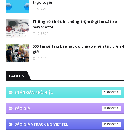
trực tuyến
22:47:00
Thông số thiết bị chống trộm & giám sát xe
máy Viettel
10:35:00
500 tài xế taxi bị phạt do chạy xe liên tục trên 4
giờ
10:46:00
LABELS
5 TẤN GẮN PHÙ HIỆU
1
BÁO GIÁ
3
BÁO GIÁ VTRACKING VIETTEL
2