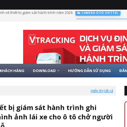
ám sát hành trình có hình ảnh từ 01/01/2025
LẮP ĐỊNH VỊ VIETTEL CHO
KHÁCH HÀNG
DOWNLOAD
HƯỚNG DẪN SỬ DỤNG
ĐĂN
Hiển thị tất cả
iết bị giám sát hành trình ghi
ình ảnh lái xe cho ô tô chở người
hỗ