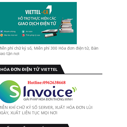
iễn phí chữ ký số, Miễn phí 300 Hóa đơn điện tử, Bàn
iao tận nơi
HÓA ĐƠN ĐIỆN TỬ VIETTEL
IỄN KHÍ CHỮ KÝ SỐ SERVER, XUẤT HÓA ĐƠN LÙI
GÀY, XUẤT LIÊN TỤC MỌI NƠI