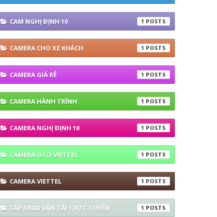
CAM NGHỊ ĐỊNH 10
1
CAMERA CHO XE KHÁCH
1
CAMERA GIÁ RẺ
1
CAMERA HÀNH TRÌNH
1
CAMERA NGHỊ ĐỊNH 10
1
CAMERA OTO VIETTEL
1
CAMERA VIETTEL
1
CẤP DKKD VẬN TẢI TRỰC TUYẾN
1