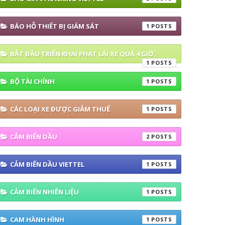
BÁO HỖ THIẾT BỊ GIÁM SÁT
1
BẮT ĐẦU TRIỂN KHAI PHẠT LÁI XE QUÁ 4 GIỜ.
1
BỘ TÀI CHÍNH
1
CÁC LOẠI XE ĐƯỢC GIẢM THUẾ
1
CẢM BIẾN DẦU
2
CẢM BIẾN DẦU VIETTEL
1
CẢM BIẾN NHIÊN LIỆU
1
CAM HÀNH HÌNH
1