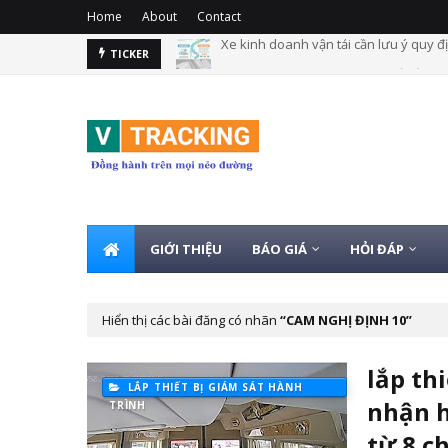
Home
About
Contact
Quy định xe kinh doanh vận tải lắp gi
TICKER
GIỚI THIỆU
BÁO GIÁ
HỎI ĐÁP
Hiển thị các bài đăng có nhãn
CAM NGHỊ ĐỊNH 10
lắp th
LẮP THIẾT BỊ GIÁM SÁT HÀNH
nhận h
TRÌNH
từ 8 c