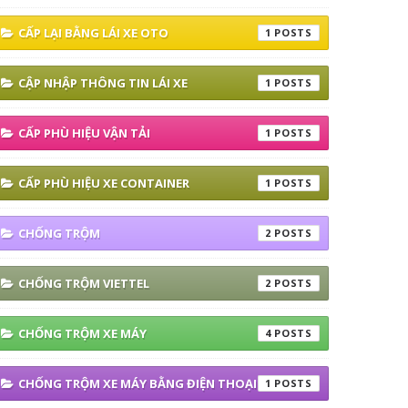
CẤP LẠI BẰNG LÁI XE OTO
1
CẬP NHẬP THÔNG TIN LÁI XE
1
CẤP PHÙ HIỆU VẬN TẢI
1
CẤP PHÙ HIỆU XE CONTAINER
1
CHỐNG TRỘM
2
CHỐNG TRỘM VIETTEL
2
CHỐNG TRỘM XE MÁY
4
CHỐNG TRỘM XE MÁY BẰNG ĐIỆN THOẠI
1