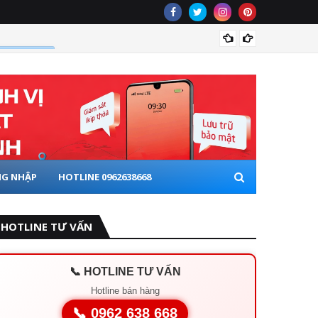
lắp thi
 XE ĐẦU KÉO
G NHẬP
HOTLINE 0962638668
HOTLINE TƯ VẤN
📞 HOTLINE TƯ VẤN
Hotline bán hàng
📞 0962 638 668