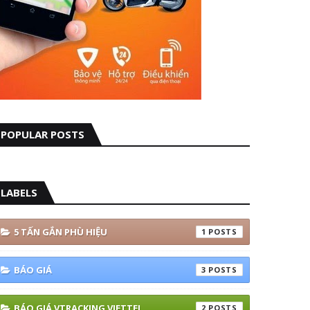
POPULAR POSTS
LABELS
5 TẤN GẮN PHÙ HIỆU
1
BÁO GIÁ
3
BÁO GIÁ VTRACKING VIETTEL
2