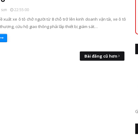
 sơn
22:55:00
 xuất xe ô tô chở người từ 8 chỗ trở lên kinh doanh vận tải, xe ô tô
thương, cứu hộ giao thông phải lắp thiết bị giám sát…
Bài đăng cũ hơn
G