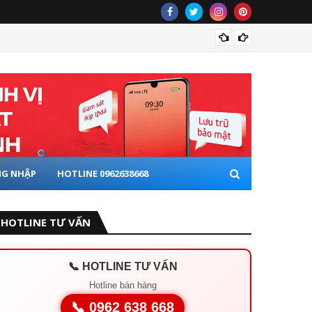
lắp thi
 XE ĐẦU KÉO
G NHẬP
HOTLINE 0962638668
HOTLINE TƯ VẤN
📞 HOTLINE TƯ VẤN
Hotline bán hàng
📞 0962 638 668