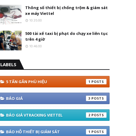
Thông số thiết bị chống trộm & giám sát
xe máy Viettel
10:35:00
500 tài xế taxi bị phạt do chạy xe liên tục
trên 4 giờ
10:46:00
LABELS
5 TẤN GẮN PHÙ HIỆU
1
BÁO GIÁ
3
BÁO GIÁ VTRACKING VIETTEL
2
BÁO HỖ THIẾT BỊ GIÁM SÁT
1