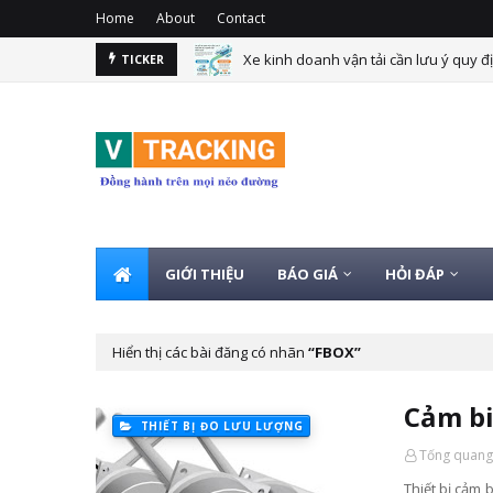
Home
About
Contact
Xe kinh doanh vận tải cần lưu ý quy đị
Quy định xe kinh doanh vận tải lắp gi
TICKER
GIỚI THIỆU
BÁO GIÁ
HỎI ĐÁP
Hiển thị các bài đăng có nhãn
FBOX
Cảm bi
THIẾT BỊ ĐO LƯU LƯỢNG
Tống quang
Thiết bị cảm 