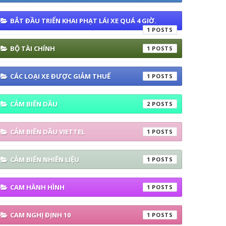
BẮT ĐẦU TRIỂN KHAI PHẠT LÁI XE QUÁ 4 GIỜ.
1
BỘ TÀI CHÍNH
1
CÁC LOẠI XE ĐƯỢC GIẢM THUẾ
1
CẢM BIẾN DẦU
2
CẢM BIẾN DẦU VIETTEL
1
CẢM BIẾN NHIÊN LIỆU
1
CAM HÀNH HÌNH
1
CAM NGHỊ ĐỊNH 10
1