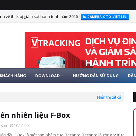
nh về thiết bị giám sát hành trình năm 2026
CAMERA OTO VIETTEL
ám sát hành trình có hình ảnh từ 01/01/2025
LẮP ĐỊNH VỊ VIETTEL CHO
KHÁCH HÀNG
DOWNLOAD
HƯỚNG DẪN SỬ DỤNG
ĐĂN
Hiển thị tất cả
ến nhiên liệu F-Box
 sơn
10:16:00
biến dầu F-Box là một sản phẩm của Tecapro. Tecapro là công ty trực