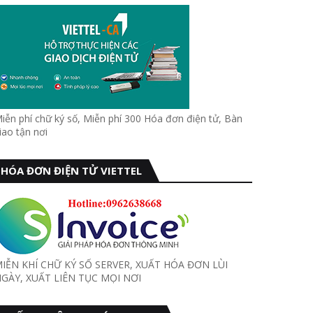
iễn phí chữ ký số, Miễn phí 300 Hóa đơn điện tử, Bàn
iao tận nơi
HÓA ĐƠN ĐIỆN TỬ VIETTEL
IỄN KHÍ CHỮ KÝ SỐ SERVER, XUẤT HÓA ĐƠN LÙI
GÀY, XUẤT LIÊN TỤC MỌI NƠI