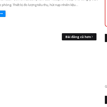
 phòng. Thiết bị đo lượng tiêu thụ, hút nạp nhiên liệu…
Bài đăng cũ hơn
G