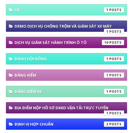
CIF
1
DEMO DỊCH VỤ CHỐNG TRỘM VÀ GIÁM SÁT XE MÁY
1
DỊCH VỤ GIÁM SÁT HÀNH TRÌNH Ô TÔ
10
ĐÁNH HỘI ĐỒNG
1
ĐĂNG KIỂM
1
ĐĂNG KIỂM XE
1
ĐỊA ĐIỂM NỘP HỒ SƠ DKKD VẬN TẢI TRỰC TUYẾN
1
ĐỊNH VỊ HỢP CHUẨN
2