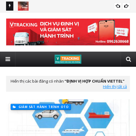
i xe cho ô
Báo giá lắp đặt Camera nghị định 10/2020/NĐ-CP Viettel
Xe 
CAM HÀNH HÌNH
01/
Hiển thị các bài đăng có nhãn
ĐỊNH VỊ HỢP CHUẨN VIETTEL
Hiển thị tất cả
GIÁM SÁT HÀNH TRÌNH OTO