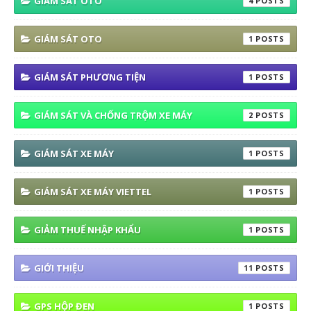
GIAM SAT OTO
4
GIÁM SÁT OTO
1
GIÁM SÁT PHƯƠNG TIỆN
1
GIÁM SÁT VÀ CHỐNG TRỘM XE MÁY
2
GIÁM SÁT XE MÁY
1
GIÁM SÁT XE MÁY VIETTEL
1
GIẢM THUẾ NHẬP KHẨU
1
GIỚI THIỆU
11
GPS HỘP ĐEN
1