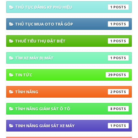
THỦ TỤC ĐĂNG KÝ PHÙ HIỆU
1
THỦ TỤC MUA OTO TRẢ GÓP
1
THUẾ TIÊU THỤ ĐẶT BIỆT
1
TÌM XE MÁY BỊ MẤT
1
TIN TỨC
29
TÍNH NĂNG
2
TÍNH NĂNG GIÁM SÁT Ô TÔ
8
TINH NĂNG GIÁM SÁT XE MÁY
1