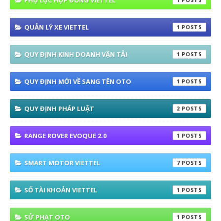
PHỤ LỤC HỢP ĐỒNG VIETTEL
QUẢN LÝ XE VIETTEL
1
QUY ĐỊNH KINH DOANH VẬN TẢI
1
QUY ĐỊNH MỚI VỀ SANG TÊN OTO
1
QUY ĐỊNH PHÁP LUẬT
2
RANGE ROVER EVOQUE 2.0
1
SMART MOTOR VIETTEL
7
SỐ TÀI KHOẢN VIETTEL
1
SỬ PHẠT OTO
1