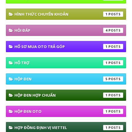
HÌNH THỨC CHUYỂN KHOẢN
1
HỎI ĐÁP
4
HỐ SƠ MUA OTO TRẢ GÓP
1
HỖ TRỢ
1
HỘP ĐEN
5
HỘP ĐEN HỢP CHUẨN
1
HỘP ĐEN OTO
1
HỢP ĐỒNG ĐỊNH VỊ VIETTEL
1