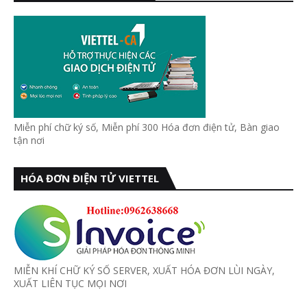
Miễn phí chữ ký số, Miễn phí 300 Hóa đơn điện tử, Bàn giao
tận nơi
HÓA ĐƠN ĐIỆN TỬ VIETTEL
MIỄN KHÍ CHỮ KÝ SỐ SERVER, XUẤT HÓA ĐƠN LÙI NGÀY,
XUẤT LIÊN TỤC MỌI NƠI