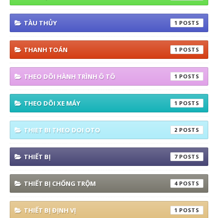
TÀU THỦY
1
THANH TOÁN
1
THEO DÕI HÀNH TRÌNH Ô TÔ
1
THEO DÕI XE MÁY
1
THIET BI THEO DOI OTO
2
THIẾT BỊ
7
THIẾT BỊ CHỐNG TRỘM
4
THIẾT BỊ ĐỊNH VỊ
1