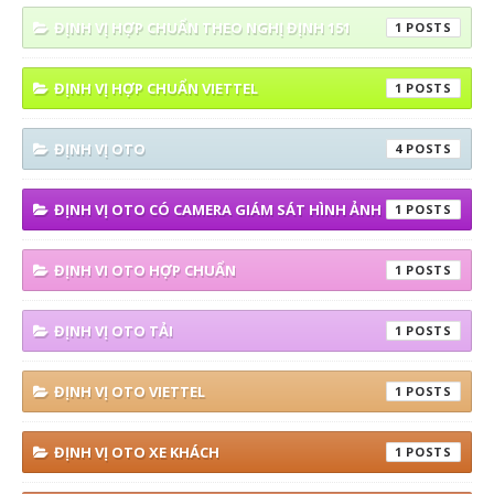
ĐỊNH VỊ HỢP CHUẨN THEO NGHỊ ĐỊNH 151
1
ĐỊNH VỊ HỢP CHUẨN VIETTEL
1
ĐỊNH VỊ OTO
4
ĐỊNH VỊ OTO CÓ CAMERA GIÁM SÁT HÌNH ẢNH
1
ĐỊNH VI OTO HỢP CHUẨN
1
ĐỊNH VỊ OTO TẢI
1
ĐỊNH VỊ OTO VIETTEL
1
ĐỊNH VỊ OTO XE KHÁCH
1