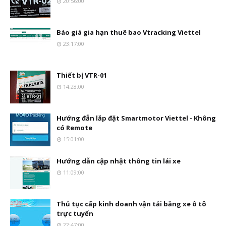
20:56:00
Báo giá gia hạn thuê bao Vtracking Viettel
23:17:00
Thiết bị VTR-01
14:28:00
Hướng đẫn lắp đặt Smartmotor Viettel - Không
có Remote
15:01:00
Hướng dẫn cập nhật thông tin lái xe
11:09:00
Thủ tục cấp kinh doanh vận tải bằng xe ô tô
trực tuyến
22:47:00