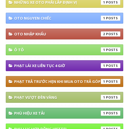
NHỮNG XE OTO PHẢI LẮP ĐỊNH VỊ
1
OTO NGUYEN CHIẾC
1
OTO NHẬP KHẨU
2
Ô TÔ
1
PHẠT LÁI XE LIÊN TỤC 4 GIỜ
1
PHẠT TRẢ TRƯỚC HẸN KHI MUA OTO TRẢ GÓP
1
PHẠT VƯỢT ĐÈN VÀNG
1
PHÙ HIỆU XE TẢI
1
1