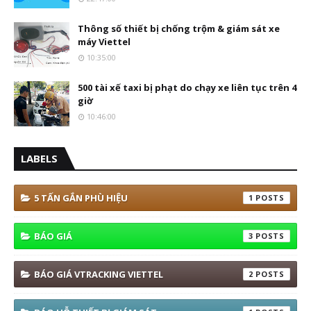
Thông số thiết bị chống trộm & giám sát xe
máy Viettel
10:35:00
500 tài xế taxi bị phạt do chạy xe liên tục trên 4
giờ
10:46:00
LABELS
5 TẤN GẮN PHÙ HIỆU
1
BÁO GIÁ
3
BÁO GIÁ VTRACKING VIETTEL
2