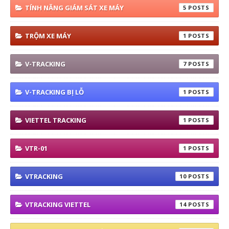
TÍNH NĂNG GIÁM SÁT XE MÁY
5
TRỘM XE MÁY
1
V-TRACKING
7
V-TRACKING BỊ LỖ
1
VIETTEL TRACKING
1
VTR-01
1
VTRACKING
10
VTRACKING VIETTEL
14