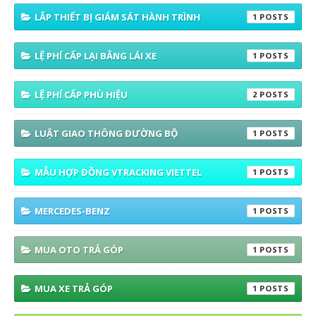
LẮP THIẾT BỊ GIÁM SÁT HÀNH TRÌNH
1
LỆ PHÍ CẤP LẠI BẰNG LÁI XE
1
LỆ PHÍ CẤP PHÙ HIỆU
2
LUẬT GIAO THÔNG ĐƯỜNG BỘ
1
MẪU HỢP ĐỒNG VTRACKING VIETTEL
1
MERCEDES-BENZ
1
MUA OTO TRẢ GÓP
1
MUA XE TRẢ GÓP
1