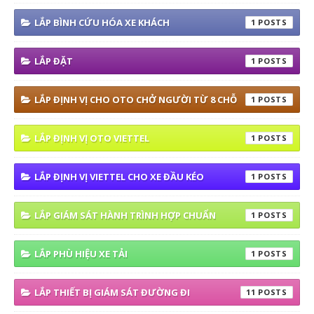
LẮP BÌNH CỨU HÓA XE KHÁCH
1
LẮP ĐẶT
1
LẮP ĐỊNH VỊ CHO OTO CHỞ NGƯỜI TỪ 8 CHỖ
1
LẮP ĐỊNH VỊ OTO VIETTEL
1
LẮP ĐỊNH VỊ VIETTEL CHO XE ĐẦU KÉO
1
LẮP GIÁM SÁT HÀNH TRÌNH HỢP CHUẨN
1
LẮP PHÙ HIỆU XE TẢI
1
LẮP THIẾT BỊ GIÁM SÁT ĐƯỜNG ĐI
11