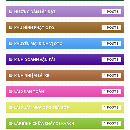
HƯỚNG DẪN LẮP ĐẶT
1
KHU HÌNH PHẠT OTO
1
KHUYẾN MẠI ĐỊNH VỊ OTO
1
KINH DOANH VẬN TẢI
1
KINH NHIỆM LÁI XE
1
LÁI XE AN TOÀN
1
LÃI XUẤT MUA OTO TRẢ GÓP
1
LẮP BÌNH CHỮA CHÁY XE KHÁCH
1