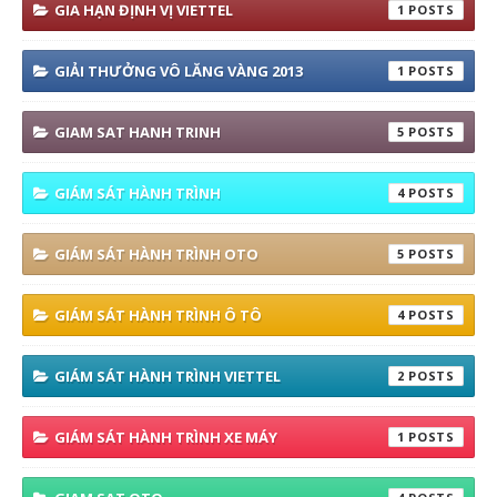
GIA HẠN ĐỊNH VỊ VIETTEL
1
GIẢI THƯỞNG VÔ LĂNG VÀNG 2013
1
GIAM SAT HANH TRINH
5
GIÁM SÁT HÀNH TRÌNH
4
GIÁM SÁT HÀNH TRÌNH OTO
5
GIÁM SÁT HÀNH TRÌNH Ô TÔ
4
GIÁM SÁT HÀNH TRÌNH VIETTEL
2
GIÁM SÁT HÀNH TRÌNH XE MÁY
1