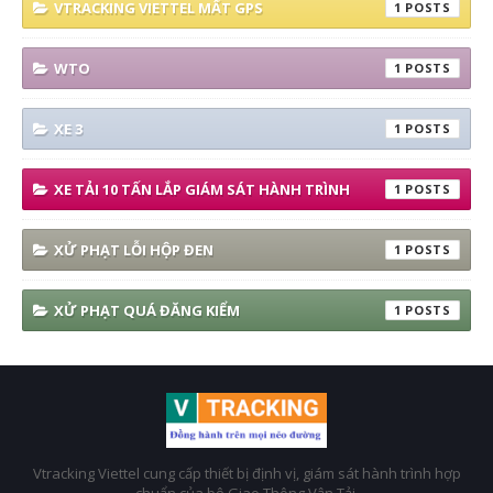
VTRACKING VIETTEL MẤT GPS
1
WTO
1
XE 3
1
XE TẢI 10 TẤN LẮP GIÁM SÁT HÀNH TRÌNH
1
XỬ PHẠT LỖI HỘP ĐEN
1
XỬ PHẠT QUÁ ĐĂNG KIỂM
1
Vtracking Viettel cung cấp thiết bị định vị, giám sát hành trình hợp