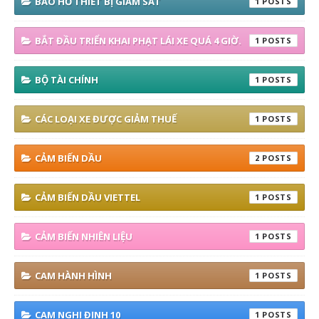
BÁO HỖ THIẾT BỊ GIÁM SÁT
1
BẮT ĐẦU TRIỂN KHAI PHẠT LÁI XE QUÁ 4 GIỜ.
1
BỘ TÀI CHÍNH
1
CÁC LOẠI XE ĐƯỢC GIẢM THUẾ
1
CẢM BIẾN DẦU
2
CẢM BIẾN DẦU VIETTEL
1
CẢM BIẾN NHIÊN LIỆU
1
CAM HÀNH HÌNH
1
CAM NGHỊ ĐỊNH 10
1