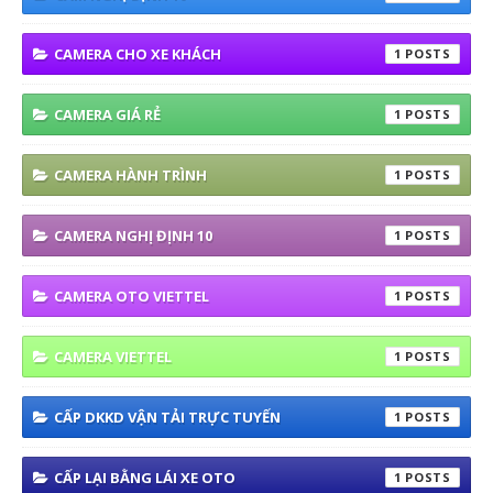
CAMERA CHO XE KHÁCH
1
CAMERA GIÁ RẺ
1
CAMERA HÀNH TRÌNH
1
CAMERA NGHỊ ĐỊNH 10
1
CAMERA OTO VIETTEL
1
CAMERA VIETTEL
1
CẤP DKKD VẬN TẢI TRỰC TUYẾN
1
CẤP LẠI BẰNG LÁI XE OTO
1