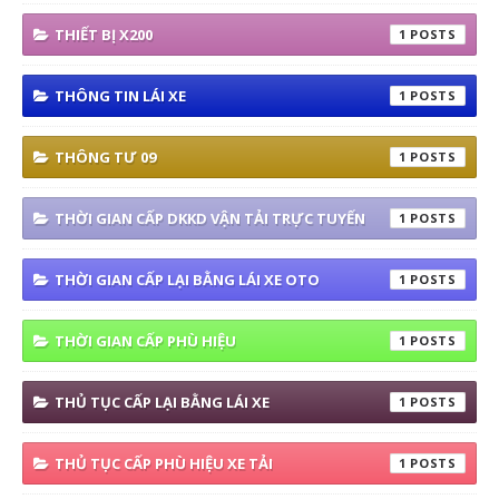
THIẾT BỊ X200
1
THÔNG TIN LÁI XE
1
THÔNG TƯ 09
1
THỜI GIAN CẤP DKKD VẬN TẢI TRỰC TUYẾN
1
THỜI GIAN CẤP LẠI BẰNG LÁI XE OTO
1
THỜI GIAN CẤP PHÙ HIỆU
1
THỦ TỤC CẤP LẠI BẰNG LÁI XE
1
THỦ TỤC CẤP PHÙ HIỆU XE TẢI
1