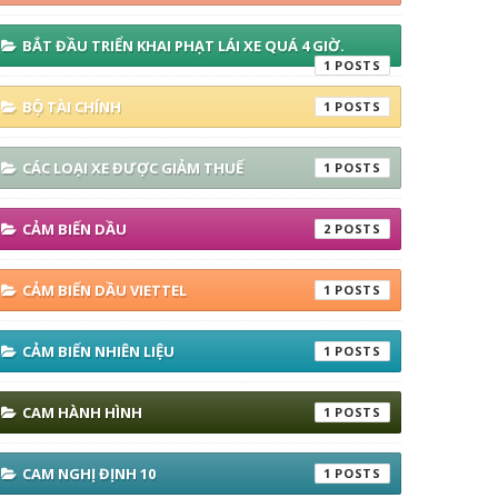
BẮT ĐẦU TRIỂN KHAI PHẠT LÁI XE QUÁ 4 GIỜ.
1
BỘ TÀI CHÍNH
1
CÁC LOẠI XE ĐƯỢC GIẢM THUẾ
1
CẢM BIẾN DẦU
2
CẢM BIẾN DẦU VIETTEL
1
CẢM BIẾN NHIÊN LIỆU
1
CAM HÀNH HÌNH
1
CAM NGHỊ ĐỊNH 10
1