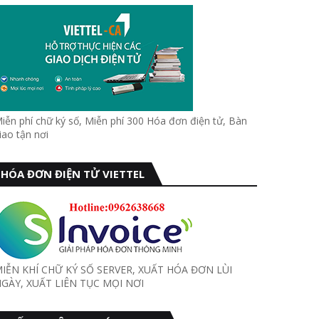
iễn phí chữ ký số, Miễn phí 300 Hóa đơn điện tử, Bàn
iao tận nơi
HÓA ĐƠN ĐIỆN TỬ VIETTEL
IỄN KHÍ CHỮ KÝ SỐ SERVER, XUẤT HÓA ĐƠN LÙI
GÀY, XUẤT LIÊN TỤC MỌI NƠI