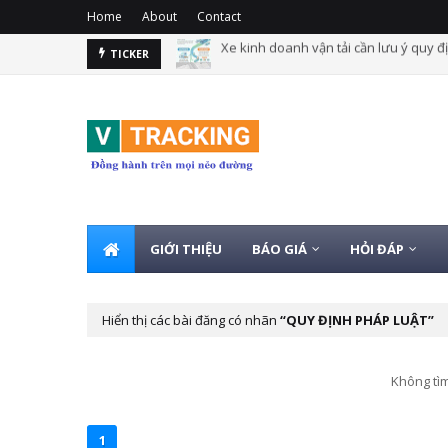
Home
About
Contact
Quy định xe kinh doanh vận tải lắp gi
TICKER
GIỚI THIỆU
BÁO GIÁ
HỎI ĐÁP
Hiển thị các bài đăng có nhãn
QUY ĐỊNH PHÁP LUẬT
Không tìm
1