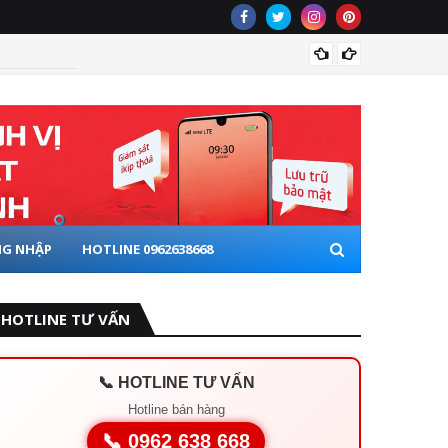
lắp thi
 XE ĐẦU KÉO
G NHẬP
HOTLINE 0962638668
HOTLINE TƯ VẤN
📞 HOTLINE TƯ VẤN
Hotline bán hàng
📞 0962 638 668