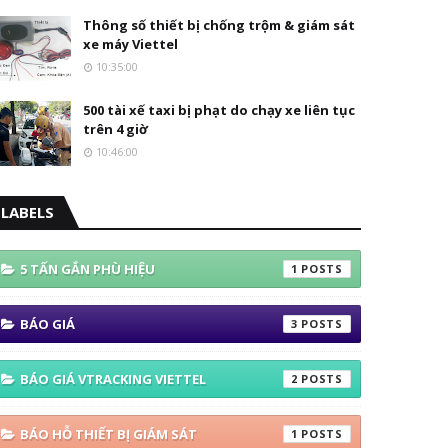
Thông số thiết bị chống trộm & giám sát
xe máy Viettel
10:35:00
500 tài xế taxi bị phạt do chạy xe liên tục
trên 4 giờ
10:46:00
LABELS
5 TẤN GẮN PHÙ HIỆU
1
BÁO GIÁ
3
BÁO GIÁ VTRACKING VIETTEL
2
BÁO HỖ THIẾT BỊ GIÁM SÁT
1