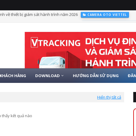
ám sát hành trình có hình ảnh từ 01/01/2025
LẮP ĐỊNH VỊ VIETTEL CHO
KHÁCH HÀNG
DOWNLOAD
HƯỚNG DẪN SỬ DỤNG
ĐĂN
Hiển thị tất cả
 thấy kết quả nào