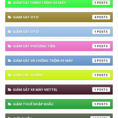
GIÁM SÁT HÀNH TRÌNH XE MÁY
1
GIAM SAT OTO
4
GIÁM SÁT OTO
1
GIÁM SÁT PHƯƠNG TIỆN
1
GIÁM SÁT VÀ CHỐNG TRỘM XE MÁY
2
GIÁM SÁT XE MÁY
1
GIÁM SÁT XE MÁY VIETTEL
1
GIẢM THUẾ NHẬP KHẨU
1