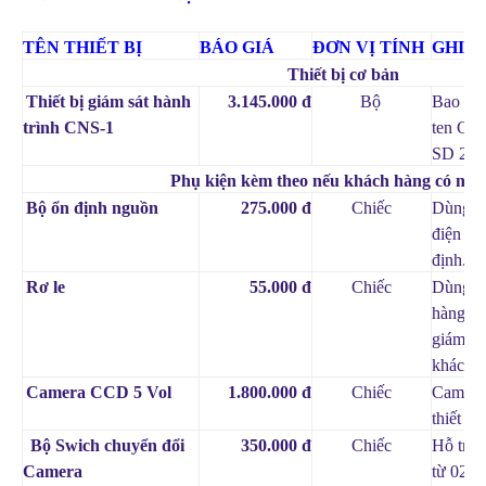
TÊN THIẾT BỊ
BÁO GIÁ
Đ
ƠN VỊ TÍNH
GHI C
Thiết bị cơ bản
Thiết bị giám sát hành
3.145.000 đ
Bộ
Bao gồm
trình CNS-1
ten GPS
SD 2 G
Phụ kiện kèm theo nếu khách hàng có nhu
Bộ ổn định nguồn
275.000 đ
Chiếc
Dùng tr
điện xe
định.
Rơ le
55.000 đ
Chiếc
Dùng tr
hàng mu
giám sá
khách h
Camera CCD 5 Vol
1.800.000 đ
Chiếc
Camera 
thiết 
Bộ Swich chuyển đổi
350.000 đ
Chiếc
Hỗ trợ 
Camera
từ 02 ca