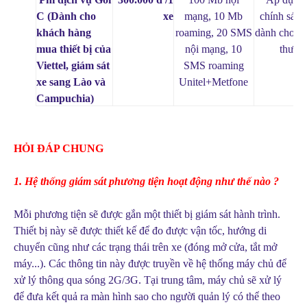
C (Dành cho
xe
mạng, 10 Mb
chính sách
khách hàng
roaming, 20 SMS
dành cho th
mua thiết bị của
nội mạng, 10
thườn
Viettel, giám sát
SMS roaming
xe sang Lào và
Unitel+Metfone
Campuchia)
HỎI ĐÁP CHUNG
1. Hệ thống giám sát phương tiện hoạt động như thế nào ?
Mỗi phương tiện sẽ được gắn một thiết bị giám sát hành trình.
Thiết bị này sẽ được thiết kế để đo được vận tốc, hướng di
chuyển cũng như các trạng thái trên xe (đóng mở cửa, tắt mở
máy...). Các thông tin này được truyền về hệ thống máy chủ để
xử lý thông qua sóng 2G/3G. Tại trung tâm, máy chủ sẽ xử lý
để đưa kết quả ra màn hình sao cho người quản lý có thể theo