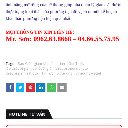
tính năng mở rộng của hệ thống giúp nhà quản lý giám sát được
thực trạng khai thác của phương tiện để vạch ra một kế hoạch
khai thác phương tiện hiệu quả nhất.
MỌI THÔNG TIN XIN LIÊN HỆ:
Mr. Sơn: 0962.63.8668 – 04.66.55.75.95
Tags:
Báo Giá
giám sát hành trình
Giới Thiệu
lắp thiết bị giám sát đường đi
thiet bi theo doi oto
thiết bị giám sát oto
Tin Tức
v-tracking
vtracking viettel
HOTLINE TƯ VẤN