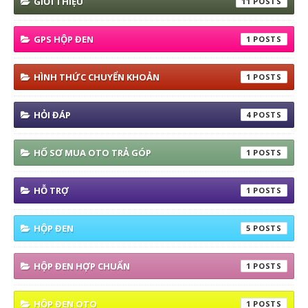
GIỚI THIỆU
11
GPS HỘP ĐEN
1
HÌNH THỨC CHUYỂN KHOẢN
1
HỎI ĐÁP
4
HỐ SƠ MUA OTO TRẢ GÓP
1
HỖ TRỢ
1
HỘP ĐEN
5
HỘP ĐEN HỢP CHUẨN
1
HỘP ĐEN OTO
1