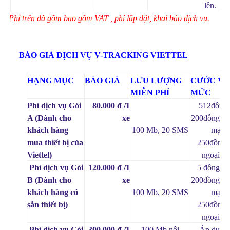
lên.
* Phí trên đã gồm bao gồm VAT , phí lắp đặt, khai báo dịch vụ.
·
BÁO GIÁ DỊCH VỤ V-TRACKING VIETTEL
HẠNG MỤC
BÁO GIÁ
LƯU LƯỢNG
CƯỚC V
MIỄN PHÍ
MỨC
Phí dịch vụ Gói
80.000 đ /1
512đồng
A (Dành cho
xe
200đồng/S
khách hàng
100 Mb, 20 SMS
mạng
mua thiết bị của
250đồng
Viettel)
ngoại m
Phí dịch vụ Gói
120.000 đ /1
5 đồng/10
B (Dành cho
xe
200đồng/S
khách hàng có
100 Mb, 20 SMS
mạng
sẵn thiết bị)
250đồng
ngoại m
Phí dịch vụ Gói
300.000 đ /1
100 Mb nội
Áp dụng