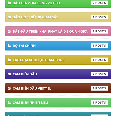
BÁO GIÁ VTRACKING VIETTEL
2
BÁO HỖ THIẾT BỊ GIÁM SÁT
1
BẮT ĐẦU TRIỂN KHAI PHẠT LÁI XE QUÁ 4 GIỜ.
1
BỘ TÀI CHÍNH
1
CÁC LOẠI XE ĐƯỢC GIẢM THUẾ
1
CẢM BIẾN DẦU
2
CẢM BIẾN DẦU VIETTEL
1
CẢM BIẾN NHIÊN LIỆU
1