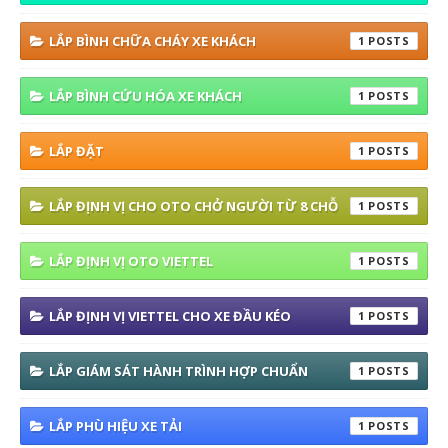
LẮP BÌNH CHỮA CHÁY XE KHÁCH
1
LẮP BÌNH CỨU HÓA XE KHÁCH
1
LẮP ĐẶT
1
LẮP ĐỊNH VỊ CHO OTO CHỞ NGƯỜI TỪ 8 CHỖ
1
LẮP ĐỊNH VỊ OTO VIETTEL
1
LẮP ĐỊNH VỊ VIETTEL CHO XE ĐẦU KÉO
1
LẮP GIÁM SÁT HÀNH TRÌNH HỢP CHUẨN
1
LẮP PHÙ HIỆU XE TẢI
1