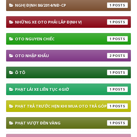
NGHỊ ĐỊNH 86/2014/NĐ-CP
1
NHỮNG XE OTO PHẢI LẮP ĐỊNH VỊ
1
OTO NGUYEN CHIẾC
1
OTO NHẬP KHẨU
2
Ô TÔ
1
PHẠT LÁI XE LIÊN TỤC 4 GIỜ
1
PHẠT TRẢ TRƯỚC HẸN KHI MUA OTO TRẢ GÓP
1
PHẠT VƯỢT ĐÈN VÀNG
1