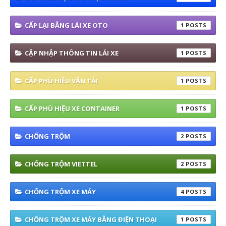
CẤP LẠI BẰNG LÁI XE OTO
1
CẬP NHẬP THÔNG TIN LÁI XE
1
CẤP PHÙ HIỆU VẬN TẢI
1
CẤP PHÙ HIỆU XE CONTAINER
1
CHỐNG TRỘM
2
CHỐNG TRỘM VIETTEL
2
CHỐNG TRỘM XE MÁY
4
CHỐNG TRỘM XE MÁY BẰNG ĐIỆN THOẠI
1