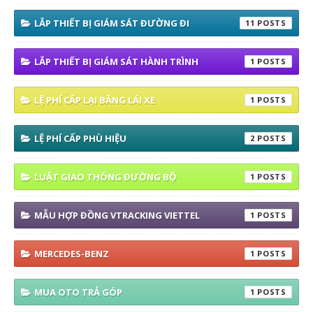
LẮP THIẾT BỊ GIÁM SÁT ĐƯỜNG ĐI
11
LẮP THIẾT BỊ GIÁM SÁT HÀNH TRÌNH
1
LỆ PHÍ CẤP LẠI BẰNG LÁI XE
1
LỆ PHÍ CẤP PHÙ HIỆU
2
LUẬT GIAO THÔNG ĐƯỜNG BỘ
1
MẪU HỢP ĐỒNG VTRACKING VIETTEL
1
MERCEDES-BENZ
1
MUA OTO TRẢ GÓP
1