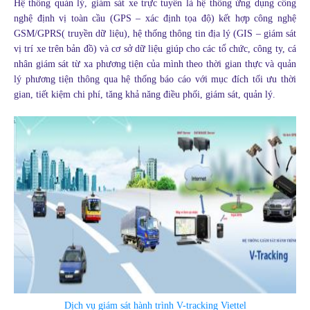
Hệ thống quản lý, giám sát xe trực tuyến là hệ thống ứng dụng công
nghệ định vị toàn cầu (GPS – xác định tọa độ) kết hợp công nghệ
GSM/GPRS( truyền dữ liệu), hệ thống thông tin địa lý (GIS – giám sát
vị trí xe trên bản đồ) và cơ sở dữ liệu giúp cho các tổ chức, công ty, cá
nhân giám sát từ xa phương tiện của mình theo thời gian thực và quản
lý phương tiện thông qua hệ thống báo cáo với mục đích tối ưu thời
gian, tiết kiệm chi phí, tăng khả năng điều phối, giám sát, quản lý.
Dịch vụ giám sát hành trình V-tracking Viettel