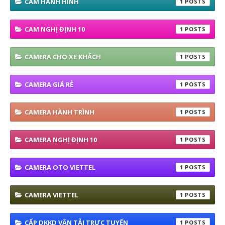
CAM HÀNH HÌNH
1
CAM NGHỊ ĐỊNH 10
1
CAMERA CHO XE KHÁCH
1
CAMERA GIÁ RẺ
1
CAMERA HÀNH TRÌNH
1
CAMERA NGHỊ ĐỊNH 10
1
CAMERA OTO VIETTEL
1
CAMERA VIETTEL
1
CẤP DKKD VẬN TẢI TRỰC TUYẾN
1