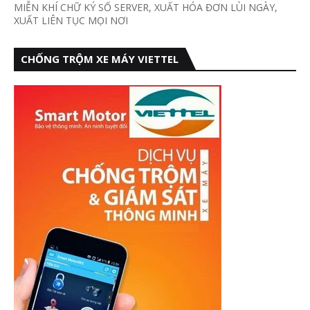
MIỄN KHÍ CHỮ KÝ SỐ SERVER, XUẤT HÓA ĐƠN LÙI NGÀY,
XUẤT LIÊN TỤC MỌI NƠI
CHỐNG TRỘM XE MÁY VIETTEL