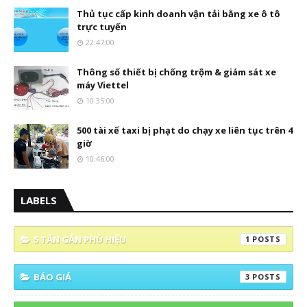
Thủ tục cấp kinh doanh vận tải bằng xe ô tô
trực tuyến
22:47:00
Thông số thiết bị chống trộm & giám sát xe
máy Viettel
10:35:00
500 tài xế taxi bị phạt do chạy xe liên tục trên 4
giờ
10:46:00
LABELS
5 TẤN GẮN PHÙ HIỆU
1
BÁO GIÁ
3