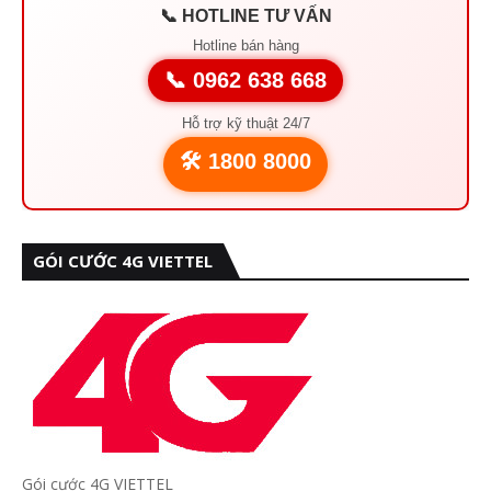
📞 HOTLINE TƯ VẤN
Hotline bán hàng
📞 0962 638 668
Hỗ trợ kỹ thuật 24/7
🛠️ 1800 8000
GÓI CƯỚC 4G VIETTEL
Gói cước 4G VIETTEL