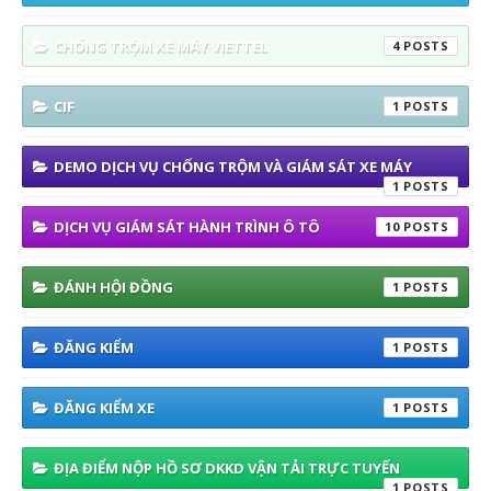
CHỐNG TRỘM XE MÁY VIETTEL
4
CIF
1
DEMO DỊCH VỤ CHỐNG TRỘM VÀ GIÁM SÁT XE MÁY
1
DỊCH VỤ GIÁM SÁT HÀNH TRÌNH Ô TÔ
10
ĐÁNH HỘI ĐỒNG
1
ĐĂNG KIỂM
1
ĐĂNG KIỂM XE
1
ĐỊA ĐIỂM NỘP HỒ SƠ DKKD VẬN TẢI TRỰC TUYẾN
1