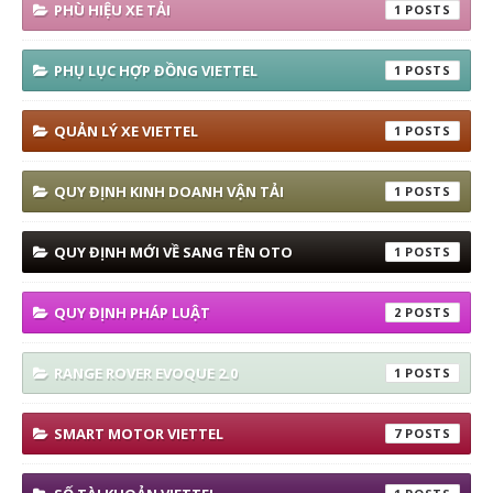
PHÙ HIỆU XE TẢI
1
PHỤ LỤC HỢP ĐỒNG VIETTEL
1
QUẢN LÝ XE VIETTEL
1
QUY ĐỊNH KINH DOANH VẬN TẢI
1
QUY ĐỊNH MỚI VỀ SANG TÊN OTO
1
QUY ĐỊNH PHÁP LUẬT
2
RANGE ROVER EVOQUE 2.0
1
SMART MOTOR VIETTEL
7