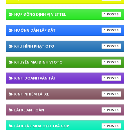
HỢP ĐỒNG ĐỊNH VỊ VIETTEL
1
HƯỚNG DẪN LẮP ĐẶT
1
KHU HÌNH PHẠT OTO
1
KHUYẾN MẠI ĐỊNH VỊ OTO
1
KINH DOANH VẬN TẢI
1
KINH NHIỆM LÁI XE
1
LÁI XE AN TOÀN
1
LÃI XUẤT MUA OTO TRẢ GÓP
1