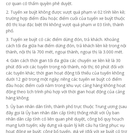
cơ quan có
thẩm quyền
phê duyệt.
2. Tuyến xe buýt không được vượt quá phạm vi 02 tỉnh liền kề;
trường hợp điểm đầu hoặc điểm cuối của tuyến xe buýt thuộc
đô thị loại đặc biệt thì không vượt quá phạm vi 03 tỉnh, thành
phố.
3. Tuyến xe buýt có các điểm dừng đón, trả khách. Khoảng
cách tối đa giữa hai điểm dừng đón, trả khách liền kề trong nội
thành, nội thị là 700 mét, ngoại thành, ngoại thị là 3.000 mét.
4. Giãn cách thời gian tối đa giữa các chuyến xe liền kề là 30
phút đối với các tuyến trong nội thành, nội thị; 60 phút đối với
các tuyến khác; thời gian hoạt động tối thiểu của tuyến không
dưới 12 giờ trong một ngày; riêng các tuyến xe buýt có điểm
đầu hoặc điểm cuối nằm trong khu vực cảng hàng không hoạt
động theo lịch trình
phù hợp
với thời gian hoạt động của cảng
hàng không.
5. Ủy ban
nhân dân tỉnh, thành phố trực thuộc Trung ương (sau
đây gọi là
Ủy ban
nhân dân cấp tỉnh) thống nhất với
Ủy ban
nhân dân cấp tỉnh có liên quan phê duyệt, công bố quy hoạch
mạng lưới tuyến; xây dựng và quản lý kết cấu hạ tầng phục vụ
hoạt động xe buýt; công bố tuyến, giá vé (đối với xe buýt có trợ