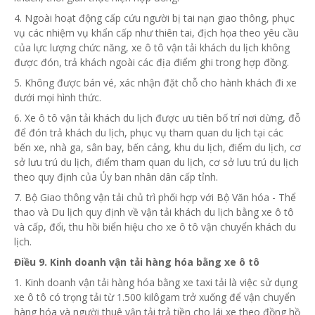
4. Ngoài hoạt động cấp cứu người bị tai nạn giao thông, phục
vụ các nhiệm vụ khẩn cấp như thiên tai, địch họa theo yêu cầu
của lực lượng chức năng, xe ô tô vận tải khách du lịch không
được đón, trả khách ngoài các địa điểm ghi trong hợp đồng.
5. Không được bán vé, xác nhận đặt chỗ cho hành khách đi xe
dưới mọi hình thức.
6. Xe ô tô vận tải khách du lịch được ưu tiên bố trí nơi dừng, đỗ
để đón trả khách du lịch, phục vụ tham quan du lịch tại các
bến xe, nhà ga, sân bay, bến cảng, khu du lịch, điểm du lịch, cơ
sở lưu trú du lịch, điểm tham quan du lịch, cơ sở lưu trú du lịch
theo quy định của
Ủy ban
nhân dân
cấp
tỉnh.
7. Bộ Giao thông vận tải chủ trì phối hợp với Bộ Văn hóa - Thể
thao và Du lịch quy định về vận tải khách du lịch bằng xe ô tô
và cấp, đổi, thu hồi biển hiệu cho xe ô tô vận chuyển khách du
lịch.
Điều 9. Kinh doanh vận tải hàng hóa bằng xe ô tô
1. Kinh doanh vận tải hàng hóa bằng xe taxi tải là việc sử dụng
xe ô tô có trọng tải từ 1.500 kilôgam trở xuống để vận chuyển
hàng hóa và người thuê vận tải trả tiền cho lái xe theo đồng hồ