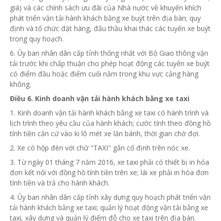
giá) và các chính sách ưu đãi của Nhà nước về khuyến khích
phát triển vận tải hành khách bằng xe buýt trên địa bàn; quy
định và
tổ chức
đặt hàng, đấu thầu khai thác các tuyến xe buýt
trong quy hoạch.
6.
Ủy ban
nhân dân cấp tỉnh thống nhất với Bộ Giao thông vận
tải trước khi chấp thuận cho phép hoạt động các tuyến xe buýt
có điểm đầu hoặc điểm cuối nằm trong khu vực cảng hàng
không.
Điều 6. Kinh doanh vận tải hành khách bằng xe taxi
1. Kinh doanh vận tải hành khách bằng xe taxi có hành trình và
lịch trình theo yêu cầu của hành khách; cước tính theo đồng hồ
tính tiền căn cứ vào ki lô mét xe lăn bánh, thời gian chờ đợi.
2. Xe có hộp đèn với chữ "TAXI" gắn cố định trên nóc xe.
3. Từ ngày 01 tháng 7 năm 2016, xe taxi phải có thiết bị in
hóa
đơn kết nối với đồng hồ tính tiền trên xe; lái xe phải in hóa đơn
tính tiền và trả cho hành khách.
4. Ủy ban
nhân dân cấp tỉnh xây dựng quy hoạch phát triển vận
tải hành khách bằng xe taxi; quản lý hoạt động vận tải bằng xe
taxi, xây dựng và quản lý điểm đỗ cho xe taxi trên địa bàn.