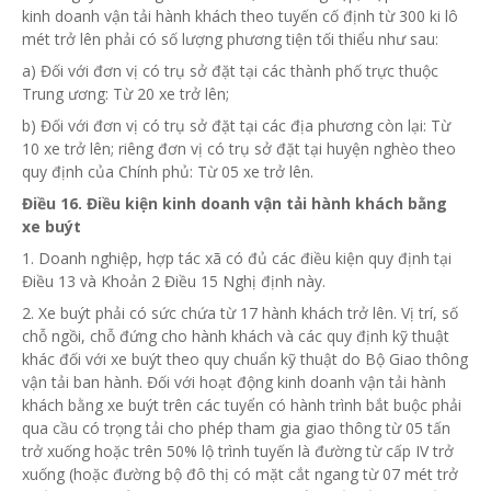
kinh doanh vận tải hành khách theo tuyến cố định từ 300 ki lô
mét trở lên phải có số lượng phương tiện tối thiểu như sau:
a) Đối với đơn vị có trụ sở đặt tại các thành phố trực thuộc
Trung ương: Từ 20 xe trở lên;
b) Đối với đơn vị có trụ sở đặt tại các địa phương còn lại: Từ
10 xe trở lên; riêng đơn vị có trụ sở đặt tại huyện nghèo theo
quy định của Chính phủ: Từ 05 xe trở lên.
Điều
16. Điều kiện kinh doanh vận tải hành khách bằng
xe buýt
1. Doanh nghiệp, hợp tác xã có đủ các điều kiện quy định tại
Điều 13 và Khoản 2
Điều
15 Nghị định này.
2. Xe buýt phải có sức chứa từ 17 hành khách trở lên. Vị trí, số
chỗ ngồi, chỗ đứng cho hành khách và các quy định kỹ thuật
khác đối với xe buýt theo quy chuẩn kỹ thuật do Bộ Giao thông
vận tải ban hành. Đối
với
hoạt động kinh doanh vận tải hành
khách bằng xe buýt trên các tuyển có hành trình bắt buộc phải
qua cầu có trọng tải cho phép tham gia giao thông từ 05 tấn
trở xuống hoặc trên 50% lộ trình tuyến là đường từ cấp IV trở
xuống (hoặc đường bộ đô thị có mặt cắt ngang từ 07 mét trở