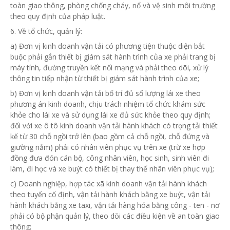
toàn giao thông, phòng chống cháy, nổ và vệ sinh môi trường
theo quy định của pháp luật.
6. Về
tổ chức
, quản lý:
a) Đơn vị kinh doanh vận tải có phương tiện thuộc diện bắt
buộc phải gắn thiết bị giám sát hành trình của xe phải trang bị
máy tính, đường truyền kết nối mạng và phải theo dõi, xử lý
thông tin tiếp nhận từ thiết bị giám sát hành trình của xe;
b) Đơn vị kinh doanh vận tải bố trí đủ số lượng lái xe theo
phương án kinh doanh, chịu trách nhiệm tổ chức khám sức
khỏe cho lái xe và sử dụng lái xe đủ sức khỏe theo quy định;
đối với xe ô tô kinh doanh vận tải hành khách có trọng tải thiết
kế
từ
30 chỗ ngồi trở lên (bao gồm cả chỗ ngồi, chỗ đứng và
giường nằm) phải có nhân viên phục vụ trên xe (trừ xe
hợp
đồng
đưa đón cán bộ, công nhân viên, học sinh, sinh viên đi
làm, đi học và xe buýt có thiết bị thay thế nhân viên phục vụ);
c) Doanh nghiệp, hợp tác xã kinh doanh vận tải hành khách
theo tuyến cố định, vận tải hành khách bằng xe buýt, vận tải
hành khách bằng xe taxi, vận tải hàng hóa bằng công - ten - nơ
phải có bộ phận quản lý, theo dõi các điều kiện về an toàn giao
thông;