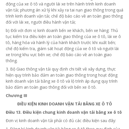
động của xe ô tô và người lái xe trên hành trình kinh doanh
vận tải; phương án xử
lý
khi xảy ra tai nạn giao thông trong quá
trình kinh doanh vận tải; chế độ báo cáo
về
an toàn giao thông
đối với lái xe, người điều hành vận tải;
b) Đối với đơn vị kinh doanh bến xe khách, bến xe hàng: Thủ
tục kiểm tra điều kiện an toàn giao thông của xe ô tô, lái xe ô
tô, hàng hóa và hành lý của hành khách trước khi xuất bến;
chế độ kiểm tra, giám sát hoạt động của xe ô tô và người lái
xe trong khu vực bến xe; chế độ báo cáo về an toàn giao
thông.
3. Bộ Giao thông vận tải quy định chi tiết về xây dựng, thực
hiện quy trình bảo đảm an toàn giao thông trong hoạt động
kinh doanh vận tải bằng xe ô tô và lộ trình áp dụng quy trình
bảo đảm an toàn giao thông đối với bến xe ô tô.
Chương III
ĐIỀU KIỆN KINH DOANH VẬN TẢI BẰNG XE Ô TÔ
Điều 13. Điều kiện chung kinh doanh vận tải bằng xe ô tô
Đơn vị
kinh
doanh vận tải phải có đủ các điều kiện sau đây:
1. Đăng ký kinh doanh vận tải bằng xe ô tô theo quy định của